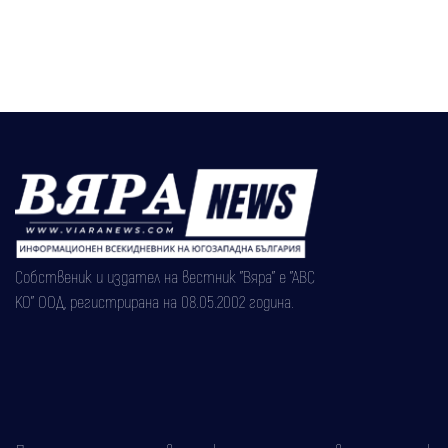
Собственик и издател на вестник "Вяра" е "АВС
КО" ООД, регистрирана на 08.05.2002 година.