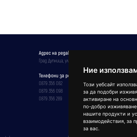
Адрес на редакцията
Град Дупница, ул.''Христо Ботев" 43
Ние използва
Телефони за реклама и абонаменти
0879 356 082
Този уебсайт използв
0879 356 098
за да подобри изживя
0879 356 289
активиране на основн
по-добро изживяване
нашите продукти и ус
взаимодействия
,
за 
за вас
.