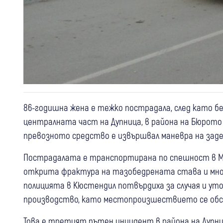
86-годишна жена е тежко пострадала, след като бе
централната част на Дупница, в района на Бюрото
превозното средство е извършвал маневра на заде
Пострадалата е транспортирана по спешност в МБАЛ
открита фрактура на тазобедрената става и мн
полицията в Кюстендил потвърдиха за случая и уточ
производство, като местопроизшествието се обс
Това е третият пътен инцидент в района на Дупни