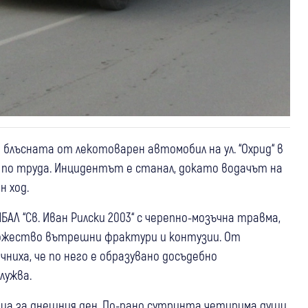
 блъсната от лекотоварен автомобил на ул. “Охрид“ в
 по труда. Инцидентът е станал, докато водачът на
н ход.
 “Св. Иван Рилски 2003“ с черепно-мозъчна травма,
ожество вътрешни фрактури и контузии. От
ниха, че по него е образувано досъдебно
лужва.
ца за днешния ден. По-рано сутринта четирима души,