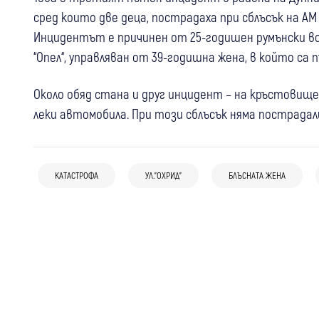
сред които две деца, пострадаха при сблъсък на АМ 
Инцидентът е причинен от 25-годишен румънски вода
“Опел“, управляван от 39-годишна жена, в който са
Около обяд стана и друг инцидент – на кръстовище
леки автомобила. При този сблъсък няма пострада
05 авг
България
07 авг
Кюстендил
Крими
08 авг
Дупница
Крими
10 нарушения за три години зад волана:
Удар пред кръгово в Кюстендил: 76-
Мотоциклетист пострада при
КАТАСТРОФА
УЛ."ОХРИД"
БЛЪСНАТА ЖЕНА
Съдът остави под домашен арест
годишен шофьор е в болница след
катастрофа в Дупница
шофьора, обвинен за смъртта на
катастрофа
оркестрант от ВМС