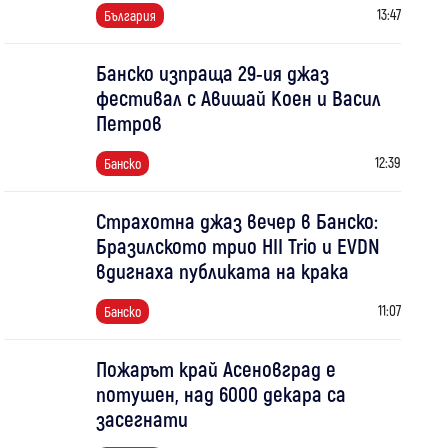
13:47
България
Банско изпраща 29-ия джаз
фестивал с Авишай Коен и Васил
Петров
12:39
Банско
Страхотна джаз вечер в Банско:
Бразилското трио HII Trio и EVDN
вдигнаха публиката на крака
11:07
Банско
Пожарът край Асеновград е
потушен, над 6000 декара са
засегнати