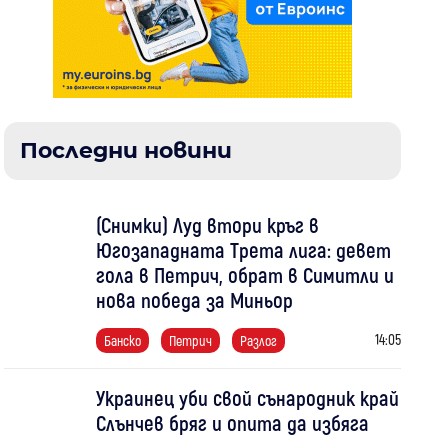
Последни новини
(Снимки) Луд втори кръг в
Югозападната Трета лига: девет
гола в Петрич, обрат в Симитли и
нова победа за Миньор
14:05
Банско
Петрич
Разлог
Украинец уби свой сънародник край
Слънчев бряг и опита да избяга