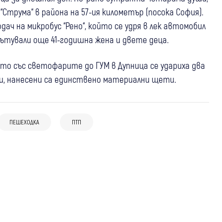
“Струма“ в района на 57-ия километър (посока София).
ч на микробус “Рено“, който се удря в лек автомобил
 пътували още 41-годишна жена и двете деца.
то със светофарите до ГУМ в Дупница се удариха два
ли, нанесени са единствено материални щети.
05 авг
България
07 авг
Банско
Крими
05 авг
Разлог
19-годишна шофьорка катастрофира,
Мъж и две жени пострадаха при
ПЕШЕХОДКА
ПТП
Прекратяват разследването за
докато ползвала телефон, брат ѝ е с
катастрофа на входа на Банско
фаталната катастрофа с двамата
опасност за живота
пилоти в "Граф Игнатиево"