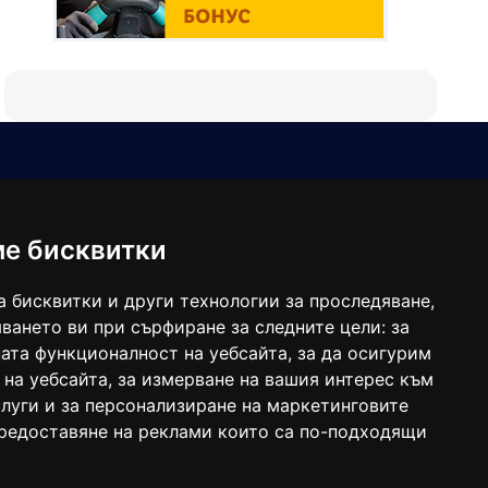
Е-мейл
Следвайте ни:
viaranews@gmail.com
balgarkanews@gmail.com
ме бисквитки
viara_reklama@mail.bg
а бисквитки и други технологии за проследяване,
ването ви при сърфиране за следните цели:
за
ата функционалност на уебсайта
,
за да осигурим
 на уебсайта
,
за измерване на вашия интерес към
луги и за персонализиране на маркетинговите
предоставяне на реклами които са по-подходящи