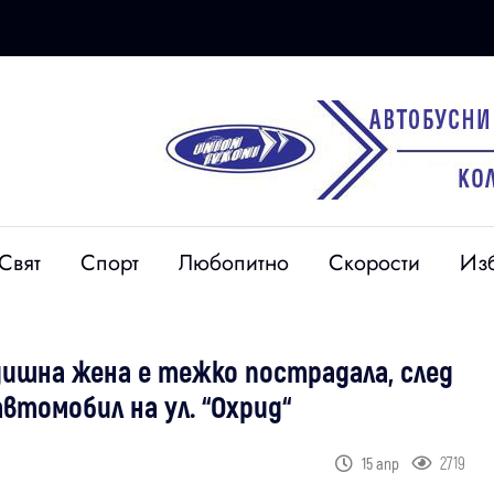
Свят
Спорт
Любопитно
Скорости
Из
дишна жена е тежко пострадала, след
втомобил на ул. “Охрид“
2719
15 апр