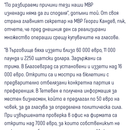
“По разбираеми причини тези наши МВР
изненади няма да ги споделя“, допълни той. От своя
страна главният секретар на МВР Георги Кандев, пък,
отчете, че пред днешния ден са реализирани
множество операции срещу купувачите на гласове.
"В Търговище бяха иззети близо 60 000 евро, 11 000
паунда и 2250 щатски долара. Задържани са
трима. В Благоевград са установени и иззети над 16
000 евро. Открити са и мостри на бюлетини с
предварително отбелязани конкретна партия и
преференция. В Тетевен е получена информация за
местен бизнесмен, който е предлагал по 50 евро на
човек, за да гласува за определена политическа сила.
При извършената проверка в офис на фирмата са
открити над 7000 евро, за които собственикът не