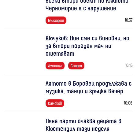
всеки втори обект по Южното
Черноморие е с нарушение
10:37
България
Кючуков: Ние сме си виновни, но
за втори пореден мач ни
ощетяват
10:15
Дупница
Спорт
Лятото в Боровец продължава с
музика, танци и гръцка вечер
10:06
Самоков
Пяна парти очаква децата в
Кюстендил тази неделя