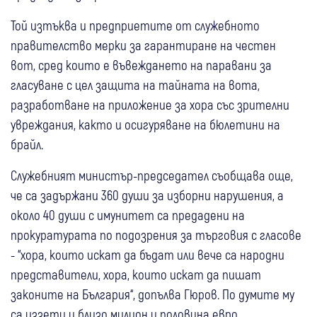
Той изтъква и предприетите от служебното
правителство мерки за гарантиране на честен
вот, сред които е въвеждането на паравани за
гласуване с цел защита на тайната на вота,
разработване на приложение за хора със зрителни
увреждания, както и осигуряване на бюлетини на
брайл.
Служебният министър-председател съобщава още,
че са задържани 360 души за изборни нарушения, а
около 40 души с имунитет са предадени на
прокуратурата по подозрения за търговия с гласове
- “хора, които искат да бъдат или вече са народни
представители, хора, които искат да пишат
законите на България“, допълва Гюров. По думите му
са иззети и близо милион и половина евро,