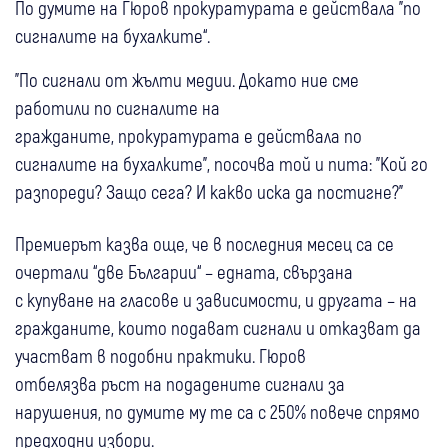
По думите на Гюров прокуратурата е действала "по
сигналите на бухалките“.
"По сигнали от жълти медии. Докато ние сме
работили по сигналите на
гражданите, прокуратурата е действала по
сигналите на бухалките", посочва той и пита: "Кой го
разпореди? Защо сега? И какво иска да постигне?"
Премиерът казва още, че в последния месец са се
очертали “две Българии“ – едната, свързана
с купуване на гласове и зависимости, и другата – на
гражданите, които подават сигнали и отказват да
участват в подобни практики. Гюров
отбелязва ръст на подадените сигнали за
нарушения, по думите му те са с 250% повече спрямо
предходни избори.