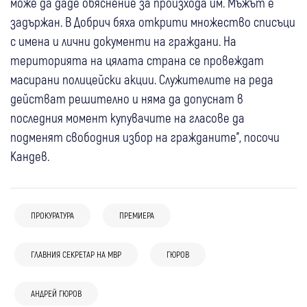
може да даде обяснение за произхода им. Мъжът е
задържан. В Добрич бяха открити множество списъци
с имена и лични документи на граждани. На
територията на цялата страна се провеждат
масирани полицейски акции. Служителите на реда
действат решително и няма да допуснат в
последния момент купувачите на гласове да
подменят свободния избор на гражданите", посочи
Кандев.
ПРОКУРАТУРА
ПРЕМИЕРА
08:26
България
ГЛАВНИЯ СЕКРЕТАР НА МВР
ГЮРОВ
07 авг
Кюстендил
Крими
Оставиха за постоянно в ареста петима
07 авг
България
Рецидивист остава в ареста за
обвиняеми по делото за разпространение
АНДРЕЙ ГЮРОВ
Оставиха в ареста младежите за
наркотици и отглеждане на канабис в
на фентанил