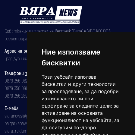
Собственик и издател на вестник "Вяра" е "АВС КО" ООД,
регистрирана на 08.05.2002 година.
Ние използваме
Адрес на редакцията
Град Дупница, ул.''Христо Ботев" 43
бисквитки
Телефони за реклама и абонаменти
Този уебсайт използва
0879 356 082
бисквитки и други технологии
0879 356 098
за проследяване, за да подобри
0879 356 289
изживяването ви при
сърфиране за следните цели:
за
Е-мейл
активиране на основната
viaranews@gmail.com
функционалност на уебсайта
,
за
balgarkanews@gmail.com
да осигурим по-добро
viara_reklama@mail.bg
изживяване на уебсайта
,
за