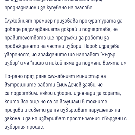
предназначени за купуване на гласове.
Служебният премиер призовава прокуратурата да
доведе разследванията докрай и подчертава, че
правителството ще продължи да работи за
провеждането на честни избори. Гюров изразява
увереност, че гражданите ще направят “мъдър
избор“ и че “нищо и никой няма да подмени волята им
По-рано през деня служебният министър на
вътрешните работи Емил Дечев заяви, че
са подготвили някои изборни изненади за хората,
които все още не са се вслушали в техните
призиви и съвети да не извършват нарушения на
закона и да не извършват престъпления, свързани с
изборния процес.