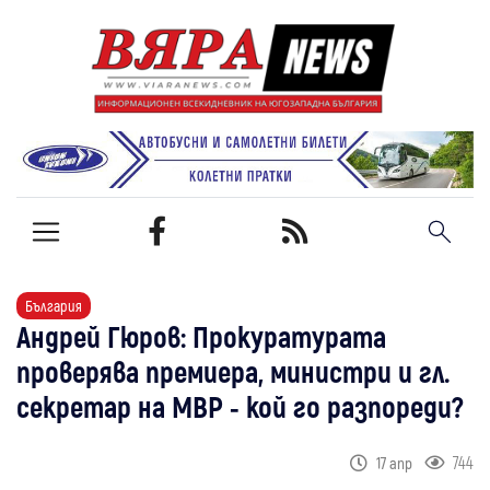
България
Андрей Гюров: Прокуратурата
проверява премиера, министри и гл.
секретар на МВР - кой го разпореди?
744
17 апр