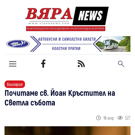
България
Почитаме св. Йоан Кръстител на
Светла събота
527
18 апр