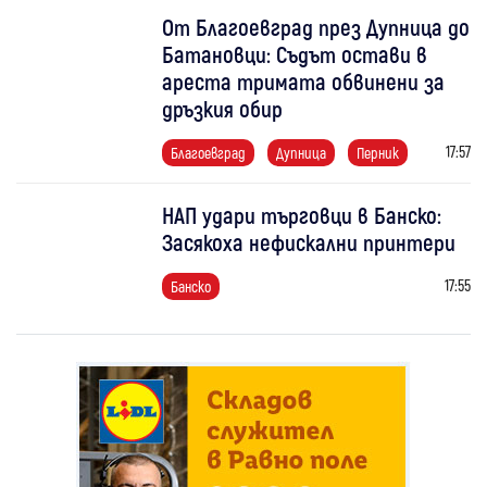
От Благоевград през Дупница до
Батановци: Съдът остави в
ареста тримата обвинени за
дръзкия обир
17:57
Благоевград
Дупница
Перник
НАП удари търговци в Банско:
Засякоха нефискални принтери
17:55
Банско