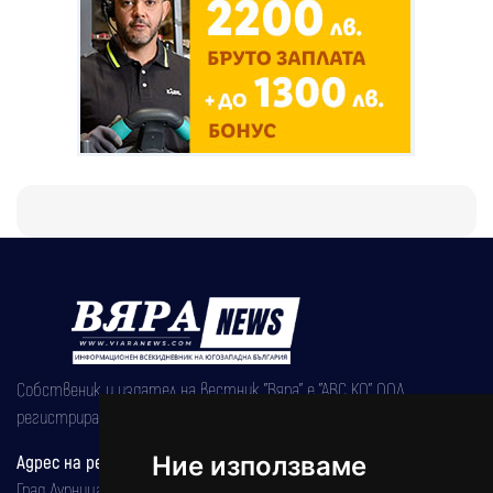
Собственик и издател на вестник "Вяра" е "АВС КО" ООД,
регистрирана на 08.05.2002 година.
Ние използваме
Адрес на редакцията
Град Дупница, ул.''Христо Ботев" 43