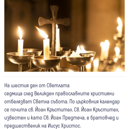
На шестия ден от Светлата
седмица след Великден православните християни
отбелязват Светла събота. По църковния календар
се почита св. Йоан Кръстител. Св. Йоан Кръстител,
известен и като Св. Йоан Предтеча, е братовчед и
предшественик на Иисус Христос.