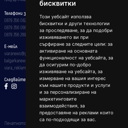
бисквитки
Телефони за реклама и абонаменти
Този уебсайт използва
0879 356 082
бисквитки и други технологии
0879 356 098
за проследяване, за да подобри
0879 356 289
изживяването ви при
сърфиране за следните цели:
за
Е-мейл
активиране на основната
viaranews@gmail.com
функционалност на уебсайта
,
за
balgarkanews@gmail.com
да осигурим по-добро
viara_reklama@mail.bg
изживяване на уебсайта
,
за
измерване на вашия интерес
Следвайте ни:
към нашите продукти и услуги
и за персонализиране на
маркетинговите
взаимодействия
,
за
предоставяне на реклами които
са по-подходящи за вас
.
Печатното издание на вестника е регистрирано в националния