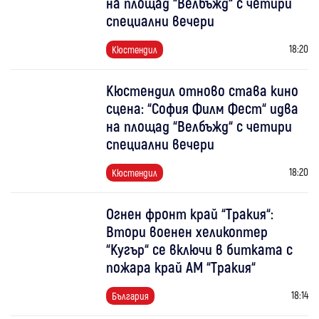
на площад “Велбъжд“ с четири
специални вечери
18:20
Кюстендил
Кюстендил отново става кино
сцена: “София Филм Фест“ идва
на площад “Велбъжд“ с четири
специални вечери
18:20
Кюстендил
Огнен фронт край “Тракия“:
Втори военен хеликоптер
“Кугър“ се включи в битката с
пожара край АМ “Тракия“
18:14
България