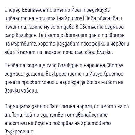
Според Евангелието именно Йоан предсказва
идването на месията (на Христа). Това обяснява и
почитта, която му се отдава в Светлата седмица
след Великден. Тъй като съботният ден е посветен
на мъртвите, хората раздават просфорки и червени
яйца в памет на наскоро починали свои близки.
Първата седмица след Великден е наречена Светла
седмица, защото възкресението на Иисус Христос
донася просветление и надежда за вечен живот на
всички човеци.
Седмицата завършва с Томина неделя, по името на св.
ап. Тома, който единствен от дванайсетте
апостоли на Исус не повярвал на Христовото
възкресение.