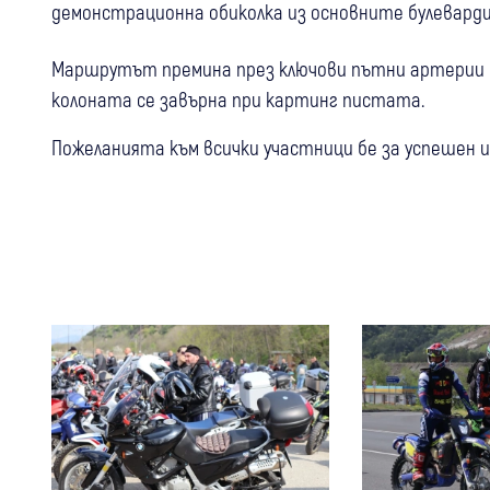
демонстрационна обиколка из основните булеварди
Маршрутът премина през ключови пътни артерии на
колоната се завърна при картинг пистата.
Пожеланията към всички участници бе за успешен 