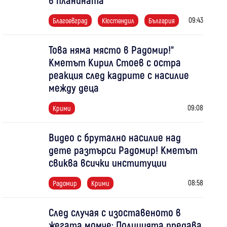
09:43
Благоевград
Кюстендил
България
Това няма място в Радомир!“
Кметът Кирил Стоев с остра
реакция след кадрите с насилие
между деца
09:08
Крими
Видео с брутално насилие над
дете разтърси Радомир! Кметът
свиква всички институции
08:58
Радомир
Крими
След случая с изоставеното в
жегата момче: Полицията предава