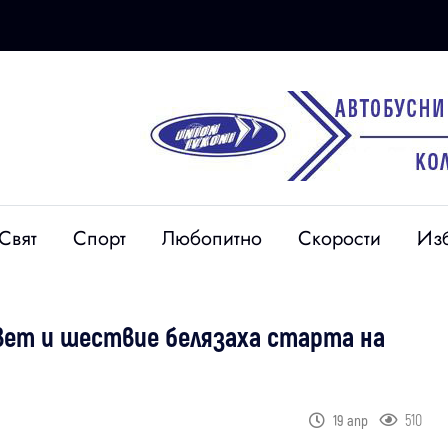
Свят
Спорт
Любопитно
Скорости
Из
вет и шествие белязаха старта на
510
19 апр