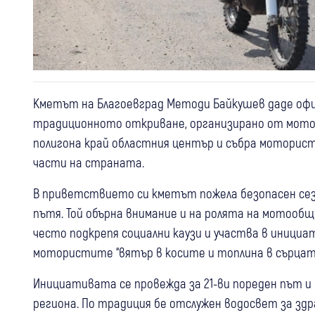
Кметът на Благоевград Методи Байкушев даде офи
традиционното откриване, организирано от моток
полигона край областния център и събра моторист
части на страната.
В приветствието си кметът пожела безопасен сез
пътя. Той обърна внимание и на ролята на мотоо
често подкрепя социални каузи и участва в иници
мотористите “вятър в косите и топлина в сърцата“
Инициативата се провежда за 21-ви пореден път 
региона. По традиция бе отслужен водосвет за зд