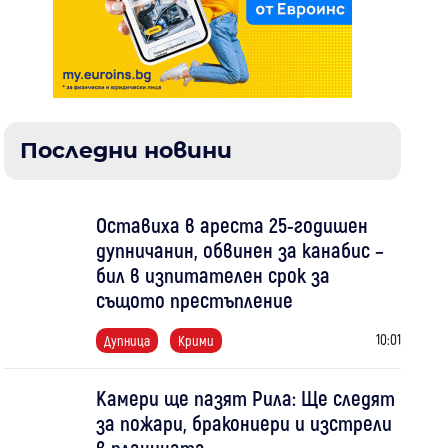
Последни новини
Оставиха в ареста 25-годишен
дупничанин, обвинен за канабис –
бил в изпитателен срок за
същото престъпление
10:01
Дупница
Крими
Камери ще пазят Рила: Ще следят
за пожари, бракониери и изстрели
в планината