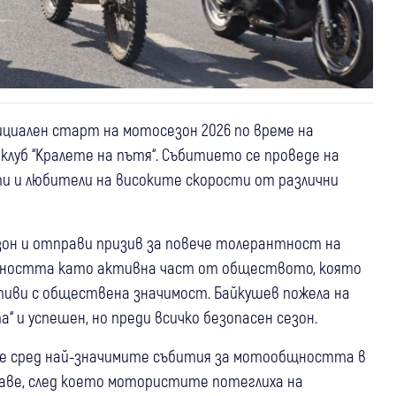
циален старт на мотосезон 2026 по време на
луб “Кралете на пътя“. Събитието се проведе на
и и любители на високите скорости от различни
он и отправи призив за повече толерантност на
бщността като активна част от обществото, която
ативи с обществена значимост. Байкушев пожела на
 и успешен, но преди всичко безопасен сезон.
и е сред най-значимите събития за мотообщността в
раве, след което мотористите потеглиха на