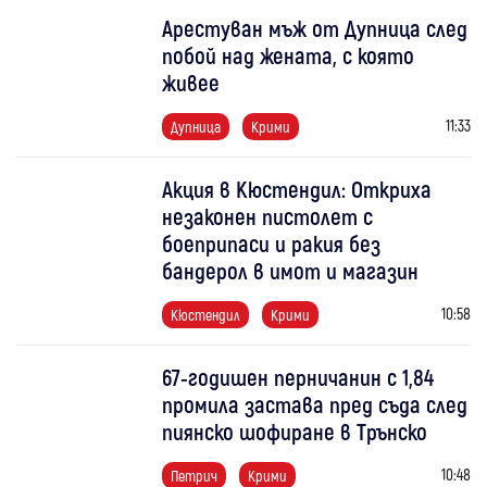
Арестуван мъж от Дупница след
побой над жената, с която
живее
11:33
Дупница
Крими
Акция в Кюстендил: Откриха
незаконен пистолет с
боеприпаси и ракия без
бандерол в имот и магазин
10:58
Кюстендил
Крими
67-годишен перничанин с 1,84
промила застава пред съда след
пиянско шофиране в Трънско
10:48
Петрич
Крими