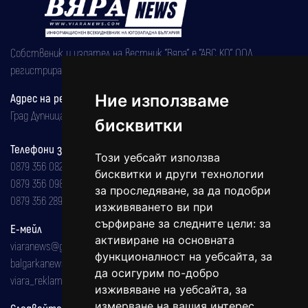
Собственик и издател на вестник "Вяра" е "АВС КО" ООД,
регистрирана на 08.05.2002 година.
Адрес на редакцията
Ние използваме
Град Дупница, ул.''Христо Ботев" 43
бисквитки
Телефони за реклама и абонаменти
Този уебсайт използва
0879 356 082
бисквитки и други технологии
0879 356 098
за проследяване, за да подобри
0879 356 289
изживяването ви при
сърфиране за следните цели:
за
Е-мейл
активиране на основната
viaranews@gmail.com
функционалност на уебсайта
,
за
balgarkanews@gmail.com
да осигурим по-добро
viara_reklama@mail.bg
изживяване на уебсайта
,
за
измерване на вашия интерес
Следвайте ни: