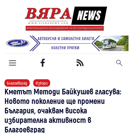
Благоевград
Избори
Кметът Методи Байкушев гласува:
Новото поколение ще промени
България, очаквам висока
избирателна активност в
Благоевград