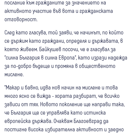
послание към гражданите за значението на
активното участие във вота и гражданската
отговорност.
След като гласува, той заяви, че начинът, по който
се държим като граждани, определя и държавата, в
която живеем. Байкушев посочи, че е гласувал за
“силна България в силна Европа“, като изрази надежда
за по-добро бъдеще и промяна в общественото
мислене.
"Макар и бавно, идва нов начин на мислене и това
много ясно се вижда - хората разбират, че всичко
зависи от тях. Новото поколение ще направи така,
че България ще се управлява като истинска
европейска държава. Очаквам Благоевград да
постигне висока избирателна активност и заедно