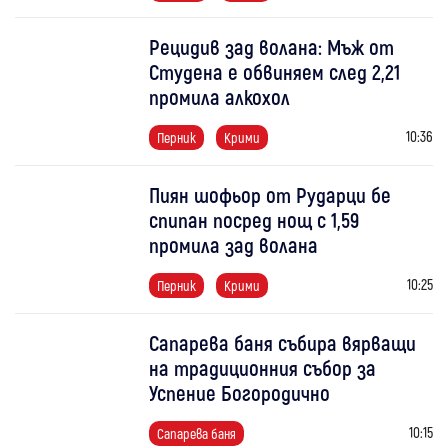
Рецидив зад волана: Мъж от
Студена е обвиняем след 2,21
промила алкохол
10:36
Перник
Крими
Пиян шофьор от Рударци бе
спипан посред нощ с 1,59
промила зад волана
10:25
Перник
Крими
Сапарева баня събира вярващи
на традиционния събор за
Успение Богородично
10:15
Сапарева баня