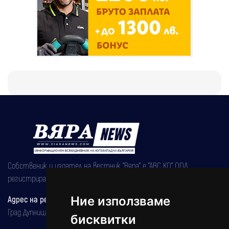
Собственик и издател на вестник "Вяра" е "АВС КО" ООД,
регистрирана на 08.05.2002 година.
Ние използваме
Адрес на редакцията
Град Дупница, ул.''Христо Ботев" 43
бисквитки