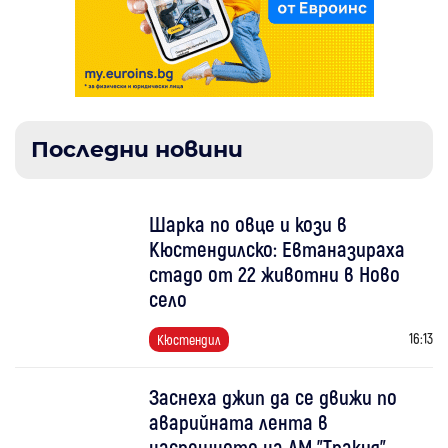
Последни новини
Шарка по овце и кози в
Кюстендилско: Евтаназираха
стадо от 22 животни в Ново
село
16:13
Кюстендил
Заснеха джип да се движи по
аварийната лента в
насрещното на АМ "Тракия"