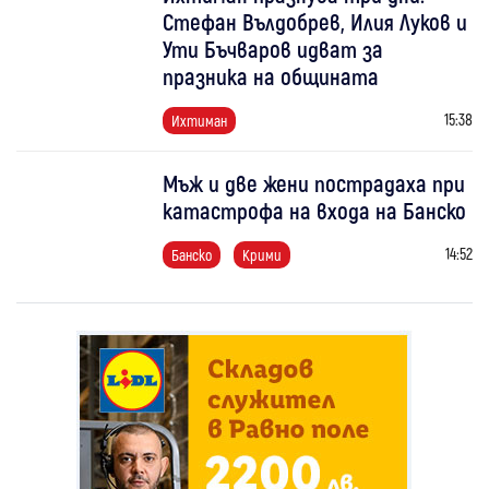
Стефан Вълдобрев, Илия Луков и
Ути Бъчваров идват за
празника на общината
15:38
Ихтиман
Мъж и две жени пострадаха при
катастрофа на входа на Банско
14:52
Банско
Крими