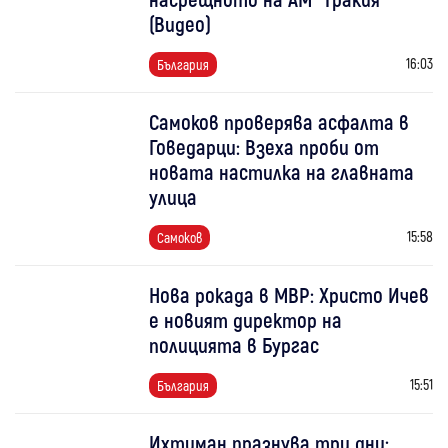
(Видео)
16:03
България
Самоков проверява асфалта в
Говедарци: Взеха проби от
новата настилка на главната
улица
15:58
Самоков
Нова рокада в МВР: Христо Ичев
е новият директор на
полицията в Бургас
15:51
България
Ихтиман празнува три дни: