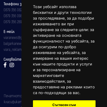
Телефони за реклама и абонаменти
Този уебсайт използва
0879 356 082
бисквитки и други технологии
0879 356 098
за проследяване, за да подобри
0879 356 289
изживяването ви при
сърфиране за следните цели:
за
Е-мейл
активиране на основната
viaranews@gmail.com
функционалност на уебсайта
,
за
balgarkanews@gmail.com
да осигурим по-добро
viara_reklama@mail.bg
изживяване на уебсайта
,
за
измерване на вашия интерес
Следвайте ни:
към нашите продукти и услуги
и за персонализиране на
маркетинговите
взаимодействия
,
за
предоставяне на реклами които
са по-подходящи за вас
.
Печатното издание на вестника е регистрирано в националния
класификатор на печатните издания (Българска национална
Съгласен съм