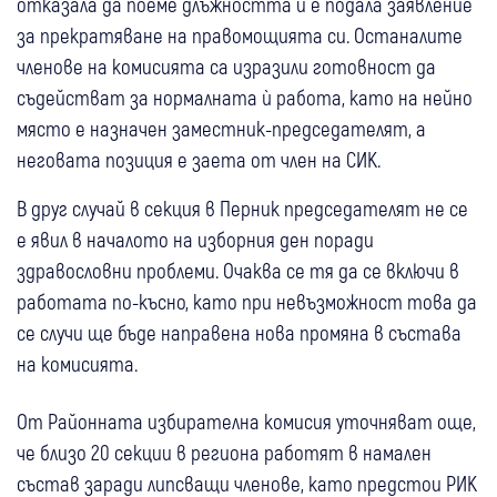
отказала да поеме длъжността и е подала заявление
за прекратяване на правомощията си. Останалите
членове на комисията са изразили готовност да
съдействат за нормалната ѝ работа, като на нейно
място е назначен заместник-председателят, а
неговата позиция е заета от член на СИК.
В друг случай в секция в Перник председателят не се
е явил в началото на изборния ден поради
здравословни проблеми. Очаква се тя да се включи в
работата по-късно, като при невъзможност това да
се случи ще бъде направена нова промяна в състава
на комисията.
От Районната избирателна комисия уточняват още,
че близо 20 секции в региона работят в намален
състав заради липсващи членове, като предстои РИК