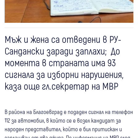
Мъж и жена са отведени в РУ-
Сандански заради заплахи; До
момента в страната има 93
сигнала за изборни нарушения,
каза още гл.секретар на МВР
В района на Благоевград е подаден сигнал на телефон
112 за автомобил, в който се е возел кандидат за
народен представител, който е бил притискан и
заплашван от два джипа. По информация на МВР след