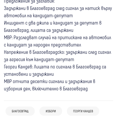
Предложения за заглавия:
Задържани в Благоевград след сигнал за натиск върху
автомобил на кандидат-депутат
Инцидент с два джипа и кандидат за депутат в
Благоевград, лицата са задържани
МВР: Разследват случай на притискане на автомобил
с кандидат за народен представител
Напрежение в Благоевградско: задържани след сигнал
за агресия към кандидат-депутат
Георги Кандев: Лицата по сигнала в Благоевград са
установени и задържани
МВР отчита десетки сигнали и задържания в
изборния ден, включително в Благоевград
07 авг
България
БЛАГОЕВГРАД
ИЗБОРИ
ГЕОРГИ КАНДЕВ
07 авг
България
Огнян Минчев: За победа на