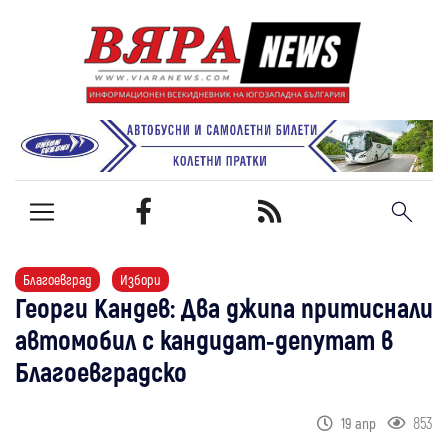
Благоевград
Избори
Георги Кандев: Два джипа притиснали
автомобил с кандидат-депутат в
Благоевградско
853
19 апр