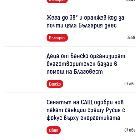
Жега до 38° и оранжев код за
почти цяла България днес
07:59
България
Деца от Банско организират
благотворителен базар в
помощ на Благовест
07 авг
Банско
Сенатът на САЩ одобри нов
пакет санкции срещу Русия с
фокус върху енергетиката
07 авг
Свят