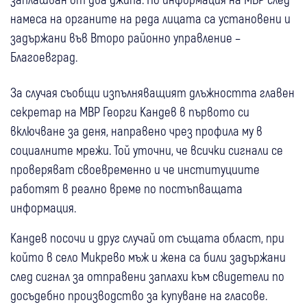
намеса на органите на реда лицата са установени и
задържани във Второ районно управление –
Благоевград.
За случая съобщи изпълняващият длъжността главен
секретар на МВР Георги Кандев в първото си
включване за деня, направено чрез профила му в
социалните мрежи. Той уточни, че всички сигнали се
проверяват своевременно и че институциите
работят в реално време по постъпващата
информация.
Кандев посочи и друг случай от същата област, при
който в село Микрево мъж и жена са били задържани
след сигнал за отправени заплахи към свидетели по
досъдебно производство за купуване на гласове.