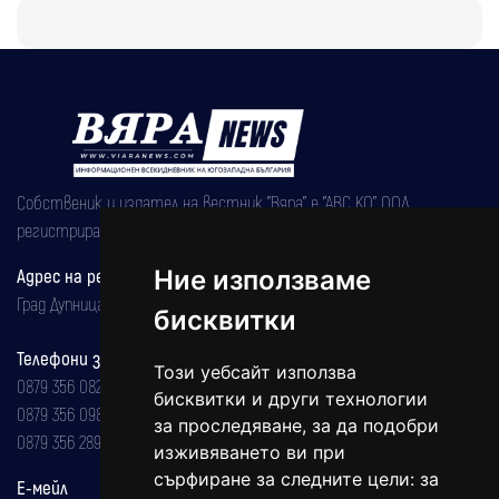
Собственик и издател на вестник "Вяра" е "АВС КО" ООД,
регистрирана на 08.05.2002 година.
Ние използваме
Адрес на редакцията
Град Дупница, ул.''Христо Ботев" 43
бисквитки
Телефони за реклама и абонаменти
Този уебсайт използва
0879 356 082
бисквитки и други технологии
0879 356 098
за проследяване, за да подобри
0879 356 289
изживяването ви при
сърфиране за следните цели:
за
Е-мейл