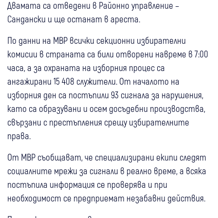
Двамата са отведени в Районно управление –
Сандански и ще останат в ареста.
По данни на МВР всички секционни избирателни
комисии в страната са били отворени навреме в 7:00
часа, а за охраната на изборния процес са
ангажирани 15 408 служители. От началото на
изборния ден са постъпили 93 сигнала за нарушения,
като са образувани и осем досъдебни производства,
свързани с престъпления срещу избирателните
права.
От МВР съобщават, че специализирани екипи следят
социалните мрежи за сигнали в реално време, а всяка
постъпила информация се проверява и при
необходимост се предприемат незабавни действия.