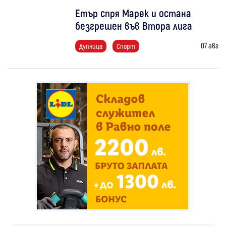
Етър спря Марек и остана
безгрешен във Втора лига
07 авг
Дупница
Спорт