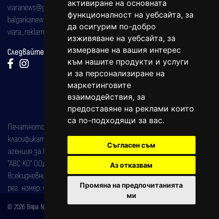
активиране на основната
viaranews@gmail.com
функционалност на уебсайта
,
за
balgarkanews@gmail.com
да осигурим по-добро
viara_reklama@mail.bg
изживяване на уебсайта
,
за
измерване на вашия интерес
Следвайте ни:
към нашите продукти и услуги
и за персонализиране на
маркетинговите
взаимодействия
,
за
предоставяне на реклами които
са по-подходящи за вас
.
Печатното издание на вестника е регистрирано в националния
класификатор на печатните издания (Българска национална
Съгласен съм
агенция за ISSN) под номер: ISSN 1312-4722.
"АВС КО" ООД е притежател на марката: Вяра информационен
Аз отказвам
всекидневник на югозападна България, със свидетелство за марка
Промяна на предпочитанията
рег. номер: 47857/11.05.2004 година.
ми
© 2026 Вяра News Всички права запазени!
Created by
DREAMmedia Creative Studio