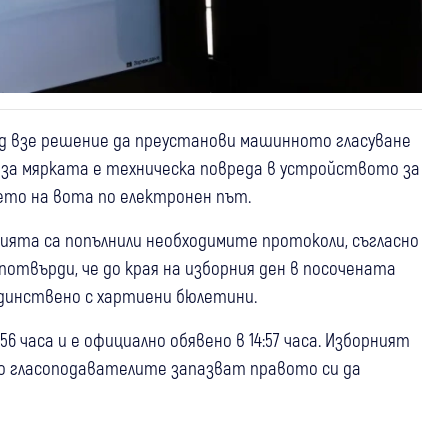
ад взе решение да преустанови машинното гласуване
 за мярката е техническа повреда в устройството за
ето на вота по електронен път.
сията са попълнили необходимите протоколи, съгласно
потвърди, че до края на изборния ден в посочената
динствено с хартиени бюлетини.
 часа и е официално обявено в 14:57 часа. Изборният
то гласоподавателите запазват правото си да
10 юли
Свят
22 юли
Белица