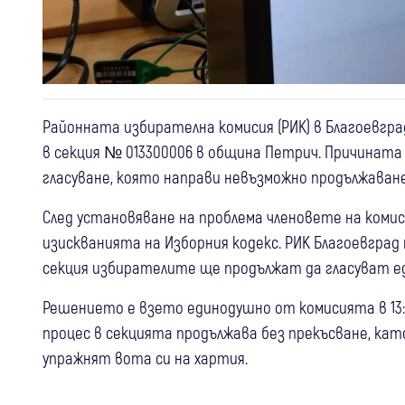
Районната избирателна комисия (РИК) в Благоевгр
в секция № 013300006 в община Петрич. Причината
гласуване, която направи невъзможно продължаван
След установяване на проблема членовете на коми
изискванията на Изборния кодекс. РИК Благоевград 
секция избирателите ще продължат да гласуват е
Решението е взето единодушно от комисията в 13:56
процес в секцията продължава без прекъсване, ка
упражнят вота си на хартия.
16 юли
България
03 авг
България