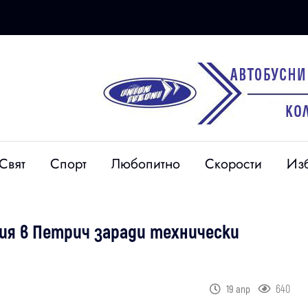
Свят
Спорт
Любопитно
Скорости
Из
ия в Петрич заради технически
640
19 апр