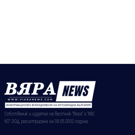
Собственик и издател на вестник "Вяра" е "АВС
КО" ООД, регистрирана на 08.05.2002 година.