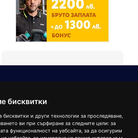
Е-мейл
Следвайте ни:
viaranews@gmail.com
balgarkanews@gmail.com
ме бисквитки
viara_reklama@mail.bg
а бисквитки и други технологии за проследяване,
ването ви при сърфиране за следните цели:
за
ата функционалност на уебсайта
,
за да осигурим