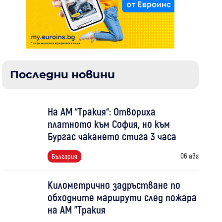
Последни новини
На АМ “Тракия“: Отвориха
платното към София, но към
Бургас чакането стига 3 часа
06 авг
България
Километрично задръстване по
обходните маршрути след пожара
на АМ "Тракия