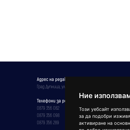
Адрес на редакцията
Град Дупница, ул.''Христо Ботев" 43
Ние използва
Телефони за реклама и абонаменти
0879 356 082
Този уебсайт използв
0879 356 098
за да подобри изживя
0879 356 289
активиране на основн