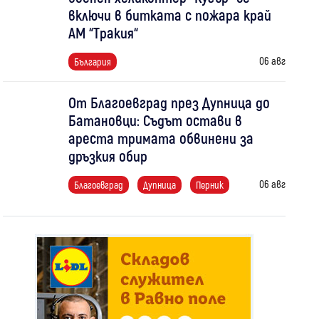
включи в битката с пожара край
АМ “Тракия“
06 авг
България
От Благоевград през Дупница до
Батановци: Съдът остави в
ареста тримата обвинени за
дръзкия обир
06 авг
Благоевград
Дупница
Перник