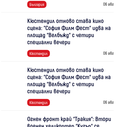
06 авг
България
Кюстендил отново става кино
сцена: “София Филм Фест“ идва на
площад “Велбъжд“ с четири
специални вечери
06 авг
Кюстендил
Кюстендил отново става кино
сцена: “София Филм Фест“ идва на
площад “Велбъжд“ с четири
специални вечери
06 авг
Кюстендил
Огнен фронт край “Тракия“: Втори
военен хеликоптер “Кугър“ се