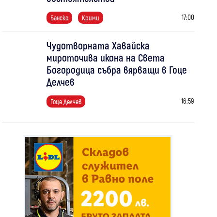
17:00
Банско
Крими
Чудотворната Хавайска
мироточива икона на Света
Богородица събра вярващи в Гоце
Делчев
16:59
Гоце Делчев