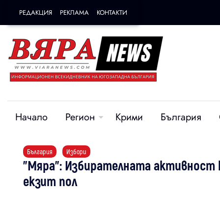
РЕДАКЦИЯ
РЕКЛАМА
КОНТАКТИ
Начало
Регион
Крими
България
България
Избори
"Мяра": Избирателната активност къ
екзит пол