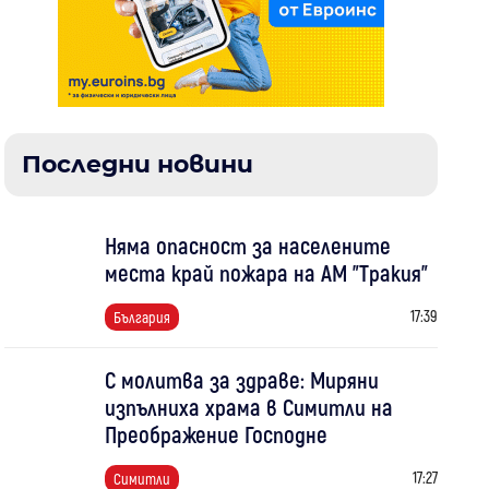
Последни новини
Няма опасност за населените
места край пожара на АМ "Тракия"
17:39
България
С молитва за здраве: Миряни
изпълниха храма в Симитли на
Преображение Господне
17:27
Симитли