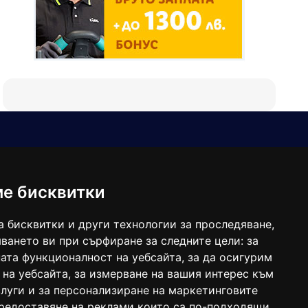
Е-мейл
Следвайте ни:
viaranews@gmail.com
balgarkanews@gmail.com
ме бисквитки
viara_reklama@mail.bg
а бисквитки и други технологии за проследяване,
ването ви при сърфиране за следните цели:
за
ата функционалност на уебсайта
,
за да осигурим
 на уебсайта
,
за измерване на вашия интерес към
луги и за персонализиране на маркетинговите
предоставяне на реклами които са по-подходящи