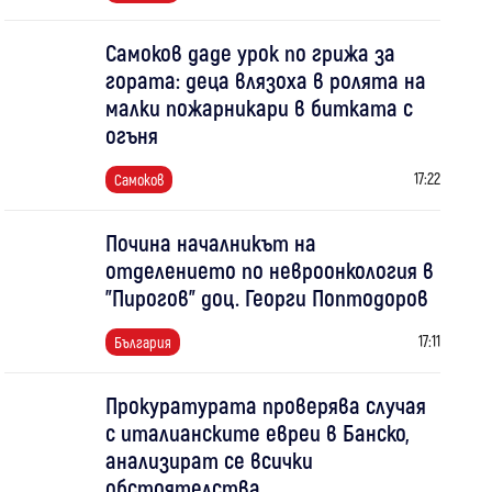
Самоков даде урок по грижа за
гората: деца влязоха в ролята на
малки пожарникари в битката с
огъня
17:22
Самоков
Почина началникът на
отделението по невроонкология в
"Пирогов" доц. Георги Поптодоров
17:11
България
Прокуратурата проверява случая
с италианските евреи в Банско,
анализират се всички
обстоятелства