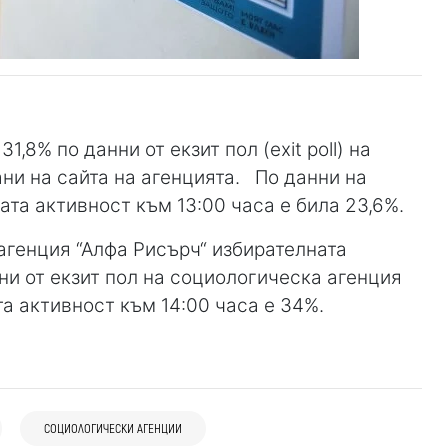
,8% по данни от екзит пол (exit poll) на
ни на сайта на агенцията. По данни на
ата активност към 13:00 часа е била 23,6%.
агенция “Алфа Рисърч“ избирателната
ни от екзит пол на социологическа агенция
а активност към 14:00 часа е 34%.
28 юли
България
30 юли
Да отпадне ограничението за до 20
България
03 авг
България
секции, извън дипломатическите и
“Алфа Рисърч“: 42% одобряват
Проф. Даниел Вълчев: Няма да участвам
СОЦИОЛОГИЧЕСКИ АГЕНЦИИ
консулските представителства на
кабинета “Радев“, доверието в
в предстоящите президентски избори