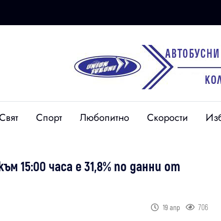
Свят
Спорт
Любопитно
Скорости
Из
м 15:00 часа е 31,8% по данни от
706
19 апр