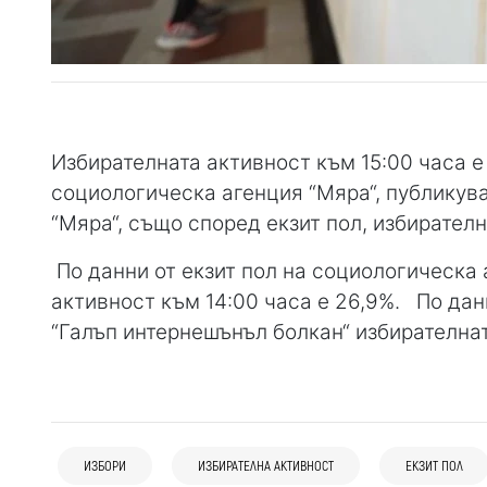
Избирателната активност към 15:00 часа е 31
социологическа агенция “Мяра“, публикува
“Мяра“, също според екзит пол, избирателн
По данни от екзит пол на социологическа 
активност към 14:00 часа е 26,9%. По дан
“Галъп интернешънъл болкан“ избирателнат
13:09
Дупница
Кюстендил
Крими
Резултатът от голямата предизборна
пушилка: Под 10% от задържаните за
28 юли
България
02 авг
България
купуване на гласове стигнаха до
ИЗБОРИ
ИЗБИРАТЕЛНА АКТИВНОСТ
ЕКЗИТ ПОЛ
Румен Радев: "Прогресивна България"
Бойко Борисов: ГЕРБ ще говори за
обвинения