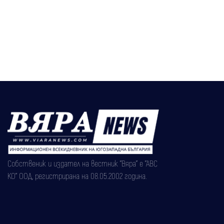
Собственик и издател на вестник "Вяра" е "АВС
КО" ООД, регистрирана на 08.05.2002 година.