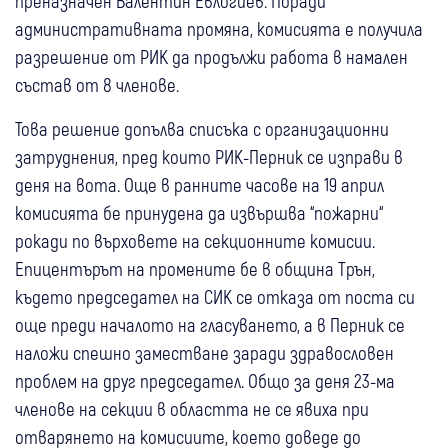
преназначен Валентин Евлогиев. Поради
административната промяна, комисията е получила
разрешение от РИК да продължи работа в намален
състав от 8 членове.
Това решение допълва списъка с организационни
затруднения, пред които РИК-Перник се изправи в
деня на вота. Още в ранните часове на 19 април
комисията бе принудена да извършва “пожарни“
рокади по върховете на секционните комисии.
Епицентърът на промените бе в община Трън,
където председател на СИК се отказа от поста си
още преди началото на гласуването, а в Перник се
наложи спешно заместване заради здравословен
проблем на друг председател. Общо за деня 23-ма
членове на секции в областта не се явиха при
отварянето на комисиите, което доведе до