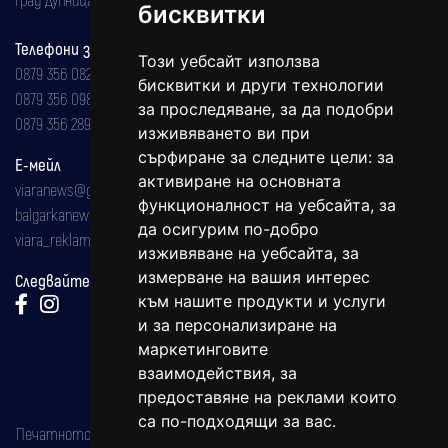
бисквитки
Телефони за реклама и абонаменти
Този уебсайт използва
0879 356 082
бисквитки и други технологии
0879 356 098
за проследяване, за да подобри
0879 356 289
изживяването ви при
сърфиране за следните цели:
за
Е-мейл
активиране на основната
viaranews@gmail.com
функционалност на уебсайта
,
за
balgarkanews@gmail.com
да осигурим по-добро
viara_reklama@mail.bg
изживяване на уебсайта
,
за
измерване на вашия интерес
Следвайте ни:
към нашите продукти и услуги
и за персонализиране на
маркетинговите
взаимодействия
,
за
предоставяне на реклами които
са по-подходящи за вас
.
Печатното издание на вестника е регистрирано в националния