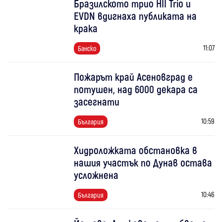
Бразилското трио HII Trio и
EVDN вдигнаха публиката на
крака
11:07
Банско
Пожарът край Асеновград е
потушен, над 6000 декара са
засегнати
10:59
България
Хидроложката обстановка в
нашия участък по Дунав остава
усложнена
10:46
България