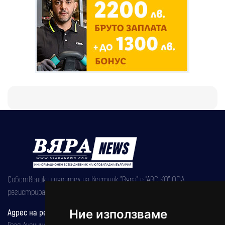
Собственик и издател на вестник "Вяра" е "АВС КО" ООД,
регистрирана на 08.05.2002 година.
Адрес на редакцията
Ние използваме
Град Дупница, ул.''Христо Ботев" 43