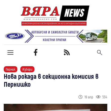
Перник
Избори
Нова рокада в секционна комисия в
Пернишко
564
19 апр