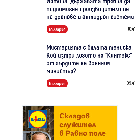
Йотова: Държавата трябва да
подпомогне производителите
на дронове и антидрон системи
10:41
България
Мистерията с бялата тениска:
Кой изтри логото на "Кинтекс"
от гърдите на военния
министър?
09:41
България