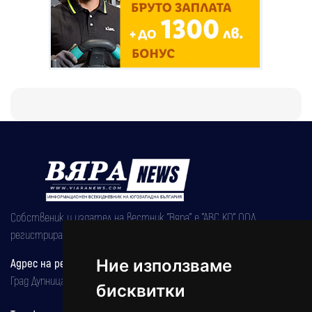
Собственик и издател на вестник "Вяра" е "АВС КО" ООД,
регистрирана на 08.05.2002 година.
Ние използваме
Адрес на редакцията
Град Дупница, ул.''Христо Ботев" 43
бисквитки