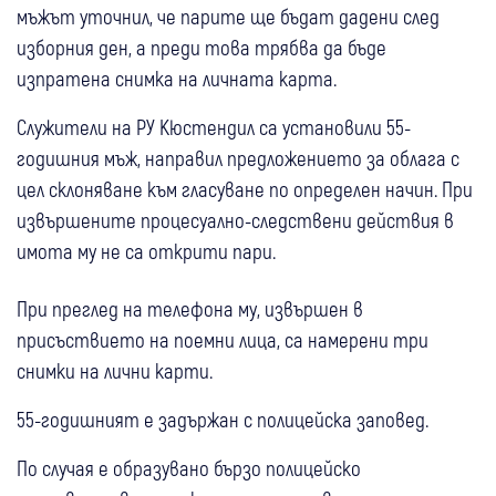
мъжът уточнил, че парите ще бъдат дадени след
изборния ден, а преди това трябва да бъде
изпратена снимка на личната карта.
Служители на РУ Кюстендил са установили 55-
годишния мъж, направил предложението за облага с
цел склоняване към гласуване по определен начин. При
извършените процесуално-следствени действия в
имота му не са открити пари.
При преглед на телефона му, извършен в
присъствието на поемни лица, са намерени три
снимки на лични карти.
55-годишният е задържан с полицейска заповед.
По случая е образувано бързо полицейско