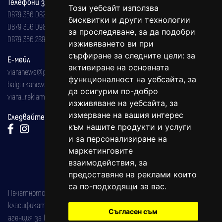
Телефони за реклама и абонаменти
Този уебсайт използва
0879 356 082
бисквитки и други технологии
0879 356 098
за проследяване, за да подобри
0879 356 289
изживяването ви при
сърфиране за следните цели:
за
Е-мейл
активиране на основната
viaranews@gmail.com
функционалност на уебсайта
,
за
balgarkanews@gmail.com
да осигурим по-добро
viara_reklama@mail.bg
изживяване на уебсайта
,
за
измерване на вашия интерес
Следвайте ни:
към нашите продукти и услуги
и за персонализиране на
маркетинговите
взаимодействия
,
за
предоставяне на реклами които
са по-подходящи за вас
.
Печатното издание на вестника е регистрирано в националния
класификатор на печатните издания (Българска национална
Съгласен съм
агенция за ISSN) под номер: ISSN 1312-4722.