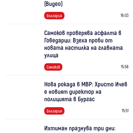
(Видео)
16:03
България
Самоков проверява асфалта в
Говедарци: Взеха проби от
новата настилка на главната
улица
15:58
Самоков
Нова рокада в МВР: Христо Ичев
е новият директор на
полицията в Бургас
15:51
България
Ихтиман празнува три дни: