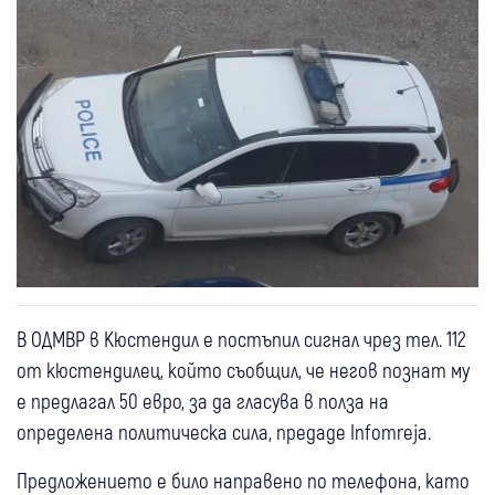
В ОДМВР в Кюстендил е постъпил сигнал чрез тел. 112
от кюстендилец, който съобщил, че негов познат му
е предлагал 50 евро, за да гласува в полза на
определена политическа сила, предаде Infomreja.
Предложението е било направено по телефона, като