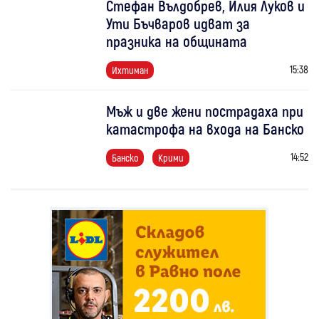
Стефан Вълдобрев, Илия Луков и
Ути Бъчваров идват за
празника на общината
15:38
Ихтиман
Мъж и две жени пострадаха при
катастрофа на входа на Банско
14:52
Банско
Крими