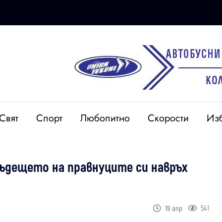
Свят
Спорт
Любопитно
Скорости
Из
бъдещето на правнуците си навръх
541
19 апр