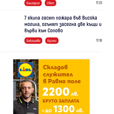
17:33
България
Свят
7 екипа гасят пожара във Висока
могила, огънят засегна две къщи и
върви към Сопово
17:18
Бобошево
Крими