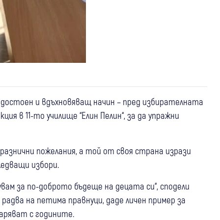
н достоен и вдъхновяващ начин – пред избирателната
ция в 11-то училище “Елин Пелин“, за да упражни
разнични пожелания, а той от своя страна изрази
ледващи избори.
вам за по-доброто бъдеще на децата си“, сподели
 радва на петима правнуци, даде личен пример за
аряват с годините.