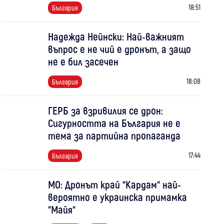
18:51
България
Надежда Нейнски: Най-важният
въпрос е не чий е дронът, а защо
не е бил засечен
18:08
България
ГЕРБ за взривилия се дрон:
Сигурността на България не е
тема за партийна пропаганда
17:44
България
МО: Дронът край “Кардам“ най-
вероятно е украинска примамка
“Майя“