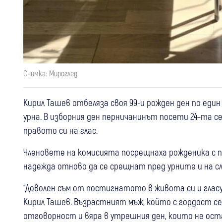
Снимка: Мироглед
Кирил Ташев отбеляза своя 99-и рожден ден по еди
урна. В изборния ден перничанинът посети 24-та сек
правото си на глас.
Членовете на комисията посрещнаха рожденика с п
надежда отново да се срещнат пред урните и на с
“Доволен съм от постигнатото в живота си и гласу
Кирил Ташев. Възрастният мъж, който с гордост се
отговорност и вяра в утрешния ден, които не ост