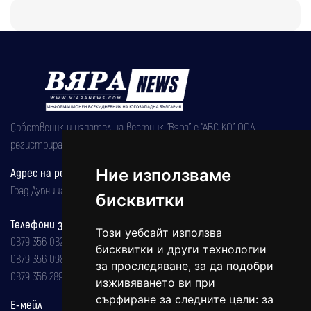
Собственик и издател на вестник "Вяра" е "АВС КО" ООД,
регистрирана на 08.05.2002 година.
Адрес на редакцията
Ние използваме
Град Дупница, ул.''Христо Ботев" 43
бисквитки
Телефони за реклама и абонаменти
Този уебсайт използва
0879 356 082
бисквитки и други технологии
0879 356 098
за проследяване, за да подобри
0879 356 289
изживяването ви при
сърфиране за следните цели:
за
Е-мейл