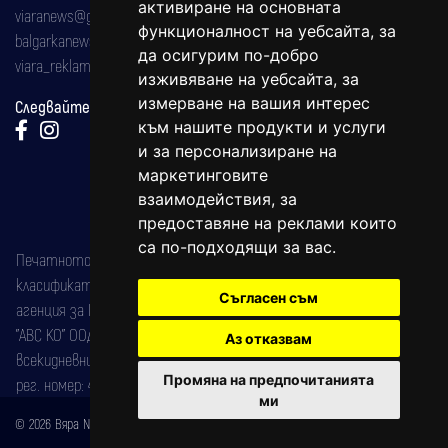
активиране на основната
viaranews@gmail.com
функционалност на уебсайта
,
за
balgarkanews@gmail.com
да осигурим по-добро
viara_reklama@mail.bg
изживяване на уебсайта
,
за
измерване на вашия интерес
Следвайте ни:
към нашите продукти и услуги
и за персонализиране на
маркетинговите
взаимодействия
,
за
предоставяне на реклами които
са по-подходящи за вас
.
Печатното издание на вестника е регистрирано в националния
класификатор на печатните издания (Българска национална
Съгласен съм
агенция за ISSN) под номер: ISSN 1312-4722.
"АВС КО" ООД е притежател на марката: Вяра информационен
Аз отказвам
всекидневник на югозападна България, със свидетелство за марка
Промяна на предпочитанията
рег. номер: 47857/11.05.2004 година.
ми
© 2026 Вяра News Всички права запазени!
Created by
DREAMmedia Creative Studio