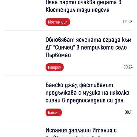
Пяна парти очаква децата в
Кюстендил тази неделя
09:48
Кюстендил
Обновяват яслената сграда към
ДГ “Синчец“ в петричкото село
Първомай
09:24
Петрич
Банско джаз фестивалът
продължава с музика на няколко
сцени в предпоследния си ден
09:11
Банско
Испания заплаши Италия с