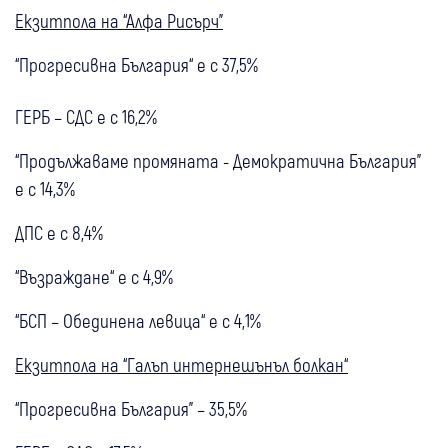
Екзитпола на “Алфа Рисърч”
“Прогресивна България“ е с 37,5%
ГЕРБ – СДС е с 16,2%
“Продължаваме промяната - Демократична България”
е с 14,3%
ДПС е с 8,4%
“Възраждане“ е с 4,9%
“БСП – Обединена левица“ е с 4,1%
Екзитпола на “Галъп интернешънъл болкан“
“Прогресивна България” – 35,5%