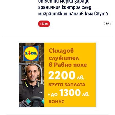
ответни мерки заради
граничния контрол след
мигрантския наплив към Сеута
08:45
Свят