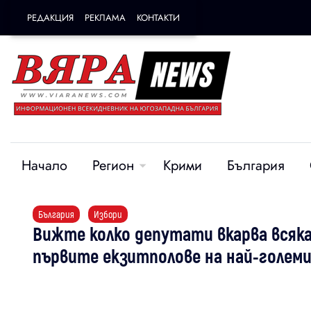
РЕДАКЦИЯ
РЕКЛАМА
КОНТАКТИ
Начало
Регион
Крими
България
България
Избори
Вижте колко депутати вкарва всяка
първите екзитполове на най-голем