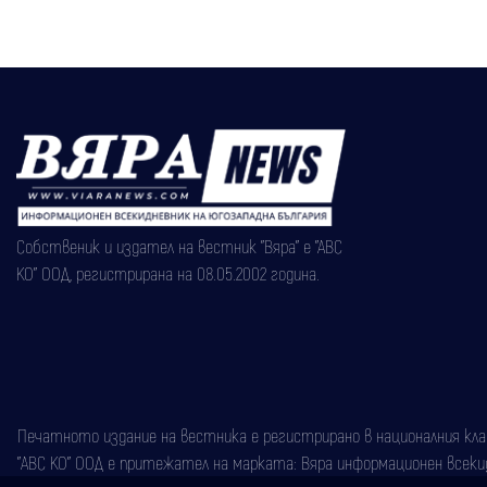
Собственик и издател на вестник "Вяра" е "АВС
КО" ООД, регистрирана на 08.05.2002 година.
Печатното издание на вестника е регистрирано в националния класи
"АВС КО" ООД е притежател на марката: Вяра информационен всекидн