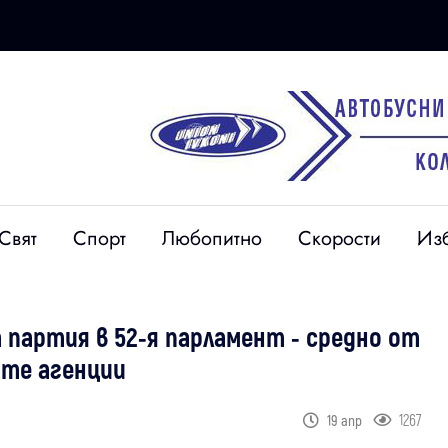
Свят
Спорт
Любопитно
Скорости
Из
 партия в 52-я парламент - средно от
ите агенции
1267
19 апр