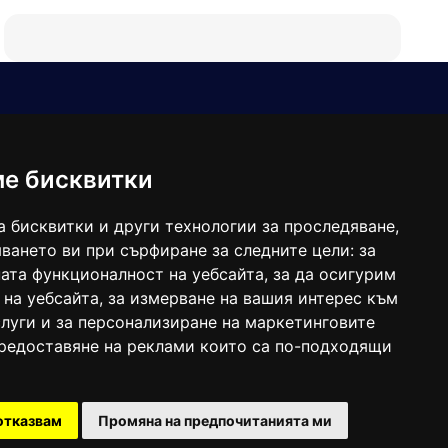
Е-мейл
Следвайте ни:
viaranews@gmail.com
balgarkanews@gmail.com
ме бисквитки
viara_reklama@mail.bg
а бисквитки и други технологии за проследяване,
ването ви при сърфиране за следните цели:
за
ата функционалност на уебсайта
,
за да осигурим
 на уебсайта
,
за измерване на вашия интерес към
луги и за персонализиране на маркетинговите
предоставяне на реклами които са по-подходящи
 под номер: ISSN 1312-4722.
отказвам
Промяна на предпочитанията ми
47857/11.05.2004 година.