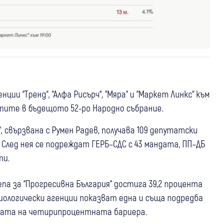
и “Тренд“, “Алфа Рисърч“, “Мяра“ и “Маркет Линкс“ към
датите в бъдещото 52-ро Народно събрание.
 свързвана с Румен Радев, получава 109 депутатски
 След нея се подреждат ГЕРБ–СДС с 43 мандата, ПП–ДБ
ти.
епа за “Прогресивна България“ достига 39,2 процента
циологически агенции показват една и съща подредба
ицата на четирипроцентната бариера.