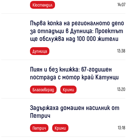
14:07
Кюстендил
Първа копка на регионалното депо
за отпадъци в Дупница: Проектът
ще обслужва над 100 000 жители
13:38
Дупница
Пиян и без книжка: 67-годишен
пострада с мотор край Катунци
13:20
Благоевград
Крими
Задържаха домашен насилник от
Петрич
13:18
Петрич
Крими