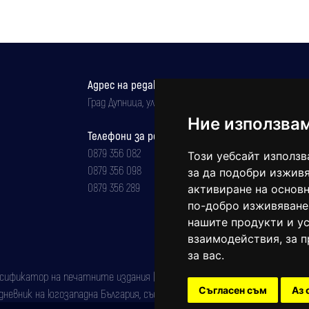
Адрес на редакцията
Град Дупница, ул.''Христо Ботев" 43
Ние използва
Телефони за реклама и абонаменти
0879 356 082
Този уебсайт използв
0879 356 098
за да подобри изживя
0879 356 289
активиране на основн
по-добро изживяване
нашите продукти и ус
взаимодействия
,
за 
за вас
.
фикатор на печатните издания (Българска национална агенция за ISSN)
Съгласен съм
Аз 
евник на югозападна България, със свидетелство за марка рег. номер: 