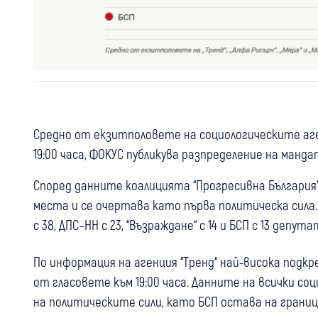
Средно от екзитполовете на социологическите агенци
19:00 часа, ФОКУС публикува разпределение на ман
Според данните коалицията “Прогресивна България“,
места и се очертава като първа политическа сила.
с 38, ДПС–НН с 23, “Възраждане“ с 14 и БСП с 13 депута
По информация на агенция “Тренд“ най-висока подкр
от гласовете към 19:00 часа. Данните на всички со
на политическите сили, като БСП остава на гран