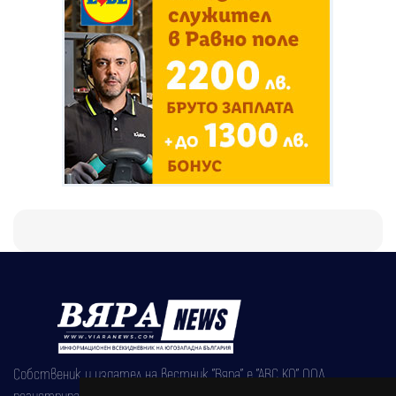
Собственик и издател на вестник "Вяра" е "АВС КО" ООД,
регистрирана на 08.05.2002 година.