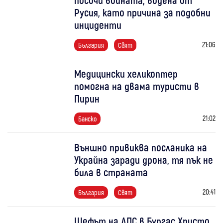
Русия, като причина за подобни
инциденти
21:06
България
Свят
Медицински хеликоптер
помогна на двама туристи в
Пирин
21:02
Банско
Външно привиква посланика на
Украйна заради дрона, тя пък не
била в страната
20:41
България
Свят
Шефът на ДПС в Бургас Христо