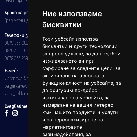
Адрес на редакцията
Ние използваме
Град Дупница, ул.''Христо Ботев" 43
бисквитки
Телефони за реклама и абонаменти
Този уебсайт използва
0879 356 082
бисквитки и други технологии
0879 356 098
за проследяване, за да подобри
0879 356 289
изживяването ви при
сърфиране за следните цели:
за
Е-мейл
активиране на основната
viaranews@gmail.com
функционалност на уебсайта
,
за
balgarkanews@gmail.com
да осигурим по-добро
viara_reklama@mail.bg
изживяване на уебсайта
,
за
измерване на вашия интерес
Следвайте ни:
към нашите продукти и услуги
и за персонализиране на
маркетинговите
взаимодействия
,
за