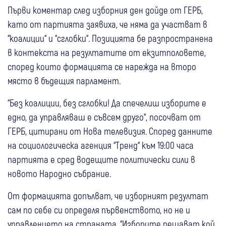
Първи коментар след изборния ден дойде от ГЕРБ,
като от партията заявиха, че няма да участват в
“коалиции“ и “сглобки“. Позицията бе разпространена
в контекста на резултатите от екзитполовете,
според които формацията се нарежда на второ
място в бъдещия парламент.
“Без коалиции, без сглобки! Да спечелиш изборите е
едно, да управляваш е съвсем друго“, посочват от
ГЕРБ, цитирани от Нова телевизия. Според данните
на социологическа агенция “Тренд“ към 19:00 часа
партията е сред водещите политически сили в
новото Народно събрание.
От формацията допълват, че изборният резултат
сам по себе си определя първенството, но не и
управлението на страната. “Изборите решават кой