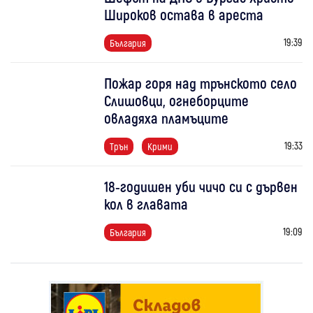
Широков остава в ареста
19:39
България
Пожар горя над трънското село
Слишовци, огнеборците
овладяха пламъците
19:33
Трън
Крими
18-годишен уби чичо си с дървен
кол в главата
19:09
България