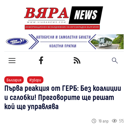
България
Избори
Първа реакция от ГЕРБ: Без коалиции
и сглобки! Преговорите ще решат
кой ще управлява
515
19 апр