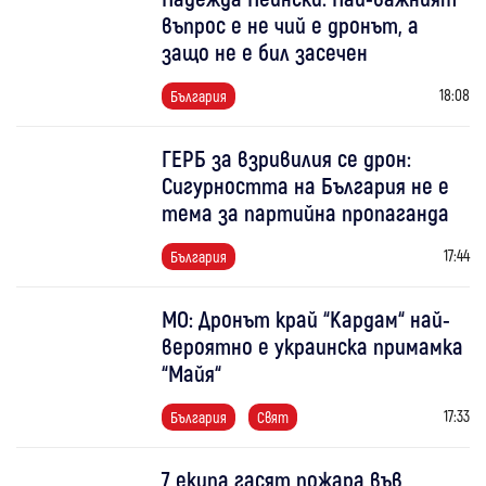
въпрос е не чий е дронът, а
защо не е бил засечен
18:08
България
ГЕРБ за взривилия се дрон:
Сигурността на България не е
тема за партийна пропаганда
17:44
България
МО: Дронът край “Кардам“ най-
вероятно е украинска примамка
“Майя“
17:33
България
Свят
7 екипа гасят пожара във