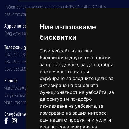
Собственик и издател на вестник "Вяра" е "АВС КО" ООД,
регистрирана на 08.05.2002 година.
Адрес на редакцията
Ние използваме
Град Дупница, ул.''Христо Ботев" 43
бисквитки
Телефони за реклама и абонаменти
Този уебсайт използва
0879 356 082
бисквитки и други технологии
0879 356 098
за проследяване, за да подобри
0879 356 289
изживяването ви при
сърфиране за следните цели:
за
Е-мейл
активиране на основната
viaranews@gmail.com
функционалност на уебсайта
,
за
balgarkanews@gmail.com
да осигурим по-добро
viara_reklama@mail.bg
изживяване на уебсайта
,
за
измерване на вашия интерес
Следвайте ни:
към нашите продукти и услуги
и за персонализиране на