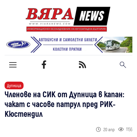
Дупница
Членове на СИК от Дупница в капан:
чакат с часове патрул пред РИК-
Кюстендил
1156
20 апр