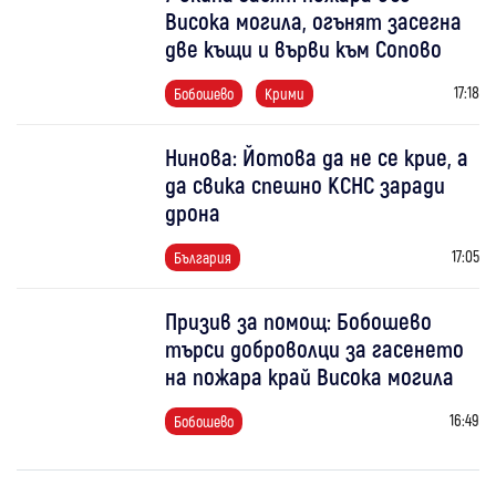
Висока могила, огънят засегна
две къщи и върви към Сопово
17:18
Бобошево
Крими
Нинова: Йотова да не се крие, а
да свика спешно КСНС заради
дрона
17:05
България
Призив за помощ: Бобошево
търси доброволци за гасенето
на пожара край Висока могила
16:49
Бобошево