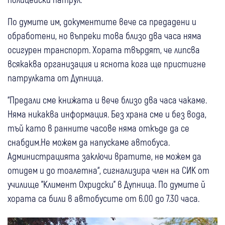
По думите им, документите вече са предадени и
обработени, но въпреки това близо два часа няма
осигурен транспорт. Хората твърдят, че липсва
всякаква организация и яснота кога ще пристигне
патрулката от Дупница.
“Предали сме книжата и вече близо два часа чакаме.
Няма никаква информация. Без храна сме и без вода,
тъй като в ранните часове няма откъде да се
снабдим.Не можем да напускаме автобуса.
Администрацията заключи вратите, не можем да
отидем и до тоалетна“, сигнализира член на СИК от
училище "Климент Охридски" в Дупница. По думите й
хората са били в автобусите от 6.00 до 7.30 часа.