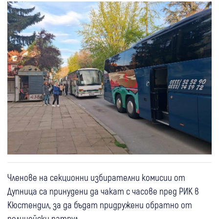
Членове на секционни избирателни комисии от
Дупница са принудени да чакат с часове пред РИК в
Кюстендил, за да бъдат придружени обратно от
полицейски патрул.