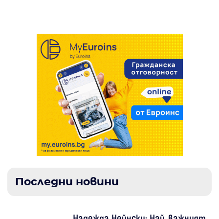
предаване на изборните книжа
Последни новини
Надежда Нейнски: Най-важният