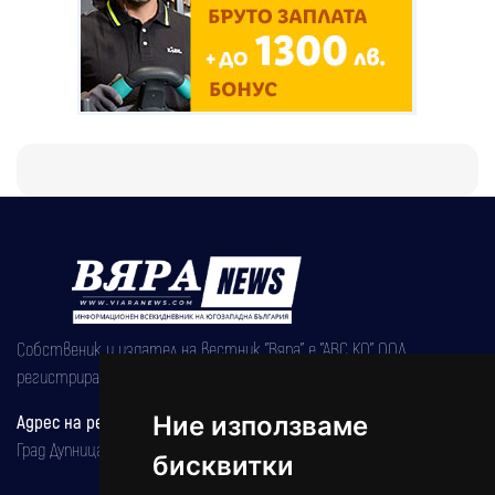
Собственик и издател на вестник "Вяра" е "АВС КО" ООД,
регистрирана на 08.05.2002 година.
Ние използваме
Адрес на редакцията
Град Дупница, ул.''Христо Ботев" 43
бисквитки