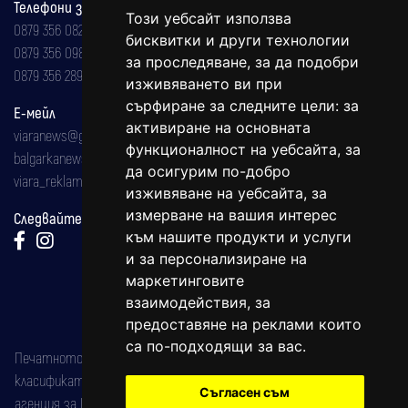
Телефони за реклама и абонаменти
Този уебсайт използва
0879 356 082
бисквитки и други технологии
0879 356 098
за проследяване, за да подобри
0879 356 289
изживяването ви при
сърфиране за следните цели:
за
Е-мейл
активиране на основната
viaranews@gmail.com
функционалност на уебсайта
,
за
balgarkanews@gmail.com
да осигурим по-добро
viara_reklama@mail.bg
изживяване на уебсайта
,
за
измерване на вашия интерес
Следвайте ни:
към нашите продукти и услуги
и за персонализиране на
маркетинговите
взаимодействия
,
за
предоставяне на реклами които
са по-подходящи за вас
.
Печатното издание на вестника е регистрирано в националния
класификатор на печатните издания (Българска национална
Съгласен съм
агенция за ISSN) под номер: ISSN 1312-4722.