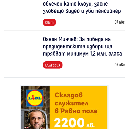
облечен като клоун, засне
зловещо видео и уби пенсионер
07 авг
Свят
Огнян Минчев: За победа на
президентските избори ще
трябват минимум 1,2 млн. гласа
07 авг
България