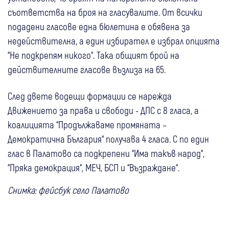
съответства на броя на гласувалите. От всички
подадени гласове една бюлетина е обявена за
недействителна, а един избирател е избрал опцията
“Не подкрепям никого“. Така общият брой на
действителните гласове възлиза на 65.
След двете водещи формации се нарежда
Движението за права и свободи - ДПС с 8 гласа, а
коалицията “Продължаваме промяната –
Демократична България“ получава 4 гласа. С по един
глас в Палатово са подкрепени “Има такъв народ“,
“Пряка демокрация“, МЕЧ, БСП и “Възраждане“.
Снимка: фейсбук село Палатово