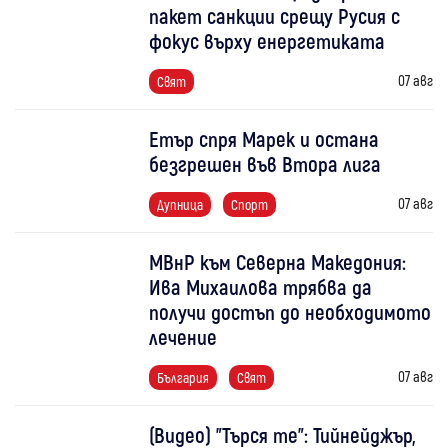
пакет санкции срещу Русия с
фокус върху енергетиката
07 авг
Свят
Етър спря Марек и остана
безгрешен във Втора лига
07 авг
Дупница
Спорт
МВнР към Северна Македония:
Ива Михаилова трябва да
получи достъп до необходимото
лечение
07 авг
България
Свят
(Видео) "Търся те": Тийнейджър,