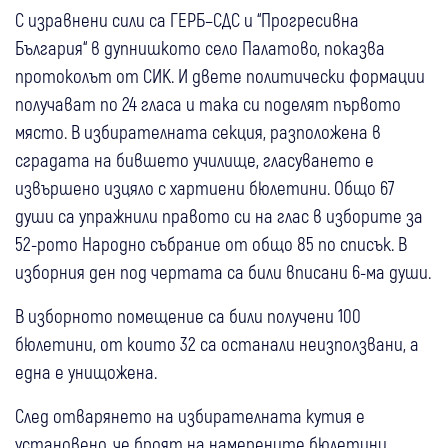
С изравнени сили са ГЕРБ–СДС и “Прогресивна
България“ в дупнишкото село Палатово, показва
протоколът от СИК. И двете политически формации
получават по 24 гласа и така си поделят първото
място. В избирателната секция, разположена в
сградата на бившето училище, гласуването е
извършено изцяло с хартиени бюлетини. Общо 67
души са упражнили правото си на глас в изборите за
52-рото Народно събрание от общо 85 по списък. В
изборния ден под чертата са били вписани 6-ма души.
В изборното помещение са били получени 100
бюлетини, от които 32 са останали неизползвани, а
една е унищожена.
След отварянето на избирателната кутия е
установено, че броят на намерените бюлетини