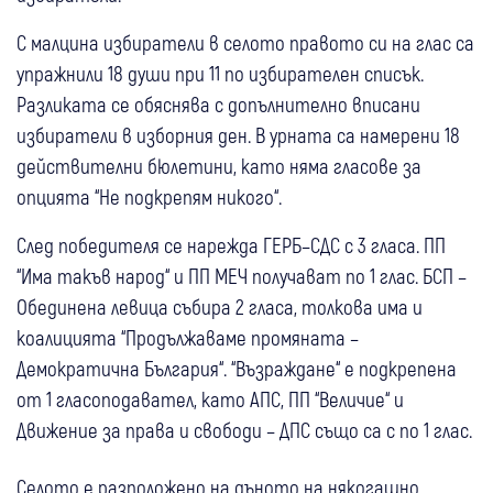
С малцина избиратели в селото правото си на глас са
упражнили 18 души при 11 по избирателен списък.
Разликата се обяснява с допълнително вписани
избиратели в изборния ден. В урната са намерени 18
действителни бюлетини, като няма гласове за
опцията “Не подкрепям никого“.
След победителя се нарежда ГЕРБ–СДС с 3 гласа. ПП
“Има такъв народ“ и ПП МЕЧ получават по 1 глас. БСП –
Обединена левица събира 2 гласа, толкова има и
коалицията “Продължаваме промяната –
Демократична България“. “Възраждане“ е подкрепена
от 1 гласоподавател, като АПС, ПП “Величие“ и
Движение за права и свободи – ДПС също са с по 1 глас.
Селото е разположено на дъното на някогашно