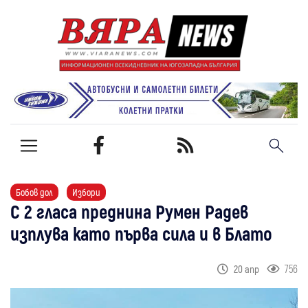
Бобов дол
Избори
С 2 гласа преднина Румен Радев
изплува като първа сила и в Блато
756
20 апр