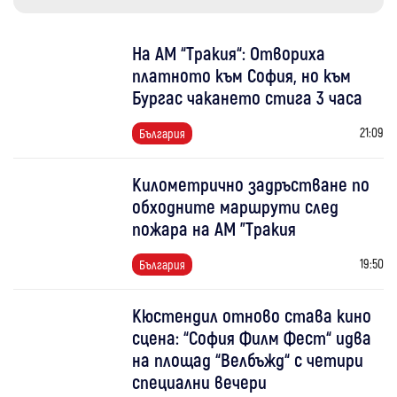
На АМ “Тракия“: Отвориха
платното към София, но към
Бургас чакането стига 3 часа
21:09
България
Километрично задръстване по
обходните маршрути след
пожара на АМ "Тракия
19:50
България
Кюстендил отново става кино
сцена: “София Филм Фест“ идва
на площад “Велбъжд“ с четири
специални вечери