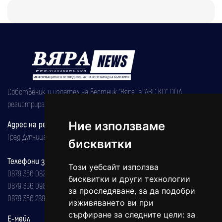
Собственик и издател на вестник "Вяра" е "АВС КО" ООД,
регистрирана на 08.05.2002 година.
Ние използваме
Адрес на редакцията
Град Дупница, ул.''Христо Ботев" 43
бисквитки
Телефони за реклама и абонаменти
Този уебсайт използва
0879 356 082
бисквитки и други технологии
0879 356 098
за проследяване, за да подобри
0879 356 289
изживяването ви при
сърфиране за следните цели:
за
Е-мейл