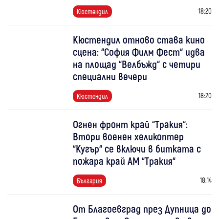
18:20
Кюстендил
Кюстендил отново става кино
сцена: “София Филм Фест“ идва
на площад “Велбъжд“ с четири
специални вечери
18:20
Кюстендил
Огнен фронт край “Тракия“:
Втори военен хеликоптер
“Кугър“ се включи в битката с
пожара край АМ “Тракия“
18:14
България
От Благоевград през Дупница до