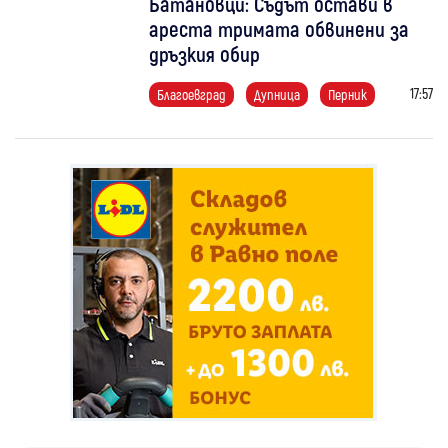
Батановци: Съдът остави в
ареста тримата обвинени за
дръзкия обир
17:57
Благоевград
Дупница
Перник