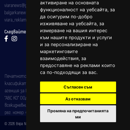
активиране на основната
viaranews@gmail.com
функционалност на уебсайта
,
за
balgarkanews@gmail.com
да осигурим по-добро
viara_reklama@mail.bg
изживяване на уебсайта
,
за
измерване на вашия интерес
Следвайте ни:
към нашите продукти и услуги
и за персонализиране на
маркетинговите
взаимодействия
,
за
предоставяне на реклами които
са по-подходящи за вас
.
Печатното издание на вестника е регистрирано в националния
класификатор на печатните издания (Българска национална
Съгласен съм
агенция за ISSN) под номер: ISSN 1312-4722.
"АВС КО" ООД е притежател на марката: Вяра информационен
Аз отказвам
всекидневник на югозападна България, със свидетелство за марка
Промяна на предпочитанията
рег. номер: 47857/11.05.2004 година.
ми
© 2026 Вяра News Всички права запазени!
Created by
DREAMmedia Creative Studio