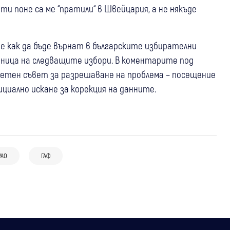
и поне са ме “пратили“ в Швейцария, а не някъде
е как да бъде върнат в българските избирателни
граница на следващите избори. В коментарите под
ретен съвет за разрешаване на проблема – посещение
ициално искане за корекция на данните.
02 юли
България
22 юли
Белица
Парламентът избра дупничанина д-р
ЦИК глобява член на СИК в Белица
РАО
ГАФ
14 юни
Радомир
Асен Меджидиев за подуправител на
заради изсипани наведнъж бюлетини
326 избиратели решават кой ще бъде
НЗОК
новият кмет на Долна Диканя