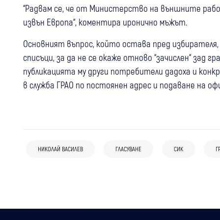
“Радвам се, че от Министерство на външните работ
извън Европа“, коментира иронично мъжът.
Основният въпрос, който остава пред избирателя, 
списъци, за да не се окаже отново “зачислен“ зад 
публикацията му други потребители дадоха и конк
в служба ГРАО по постоянен адрес и подаване на оф
09:41
България
15 юни
Кюстендил
Невестино
Радомир
Мистерията с бялата тениска: Кой
22 юли
3 села в Югозапада с нови кметове!
България
изтри логото на "Кинтекс" от
НИКОЛАЙ ВАСИЛЕВ
ГЛАСУВАНЕ
СИК
Г
Виктор Йорданов, Борислав Илиев и
Парламентът избра Пламен Тончев за
гърдите на военния министър?
Михаил Въжаров спечелиха вота в
председател на ДАНС
Лиляч, Вратца и Долна Диканя