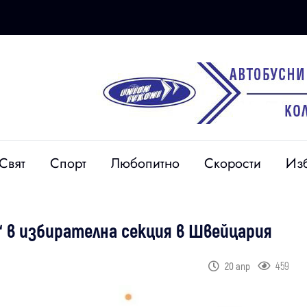
Свят
Спорт
Любопитно
Скорости
Из
н“ в избирателна секция в Швейцария
459
20 апр