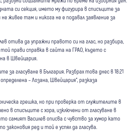
, разбуни социалните мрежи по време на изборния ден.
дната си секция, името му фигурира в списъците за
 не живее там и никога не е подавал заявление за
ев отива да упражни правото си на глас, но разбира,
 той прави справка в сайта на ГРАО, където с
на в Швейцария.
те за гласуване в България. Разбрах това днес в 18:21
определена – Лозана, Швейцария“, разказа
хническа грешка, но при проверка от служителите в
чено в списъците с хора, изключени от гласуване в
ято самият Василев описва с чувство за хумор като
о законовия ред и той е успял да гласува.