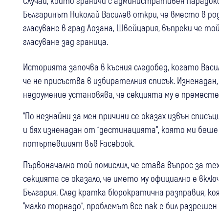
Случай, който граничи с административен парадокс
Българинът Николай Василев откри, че вместо в ро
гласуване в град Лозана, Швейцария, въпреки че той
гласуване зад граница.
Историята започва в късния следобед, когато Васил
че не присъства в избирателния списък. Изненадан,
недоумение установява, че секцията му е преместе
“По незнайни за мен причини се оказах извън списъци
и бях изненадан от “дестинацията“, която ми беше 
потърпевшият във Facebook.
Първоначално той помислил, че става въпрос за те
секцията се оказало, че името му официално е вклю
България. След кратка бюрократична разправия, ко
“малко торнадо“, проблемът все пак е бил разрешен п