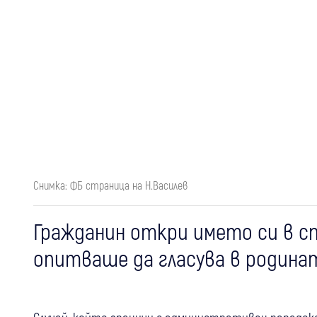
Снимка: ФБ страница на Н.Василев
Гражданин откри името си в сп
опитваше да гласува в родина