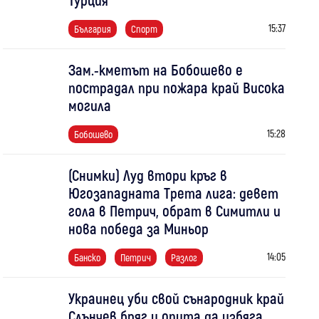
15:37
България
Спорт
Зам.-кметът на Бобошево е
пострадал при пожара край Висока
могила
15:28
Бобошево
(Снимки) Луд втори кръг в
Югозападната Трета лига: девет
гола в Петрич, обрат в Симитли и
нова победа за Миньор
14:05
Банско
Петрич
Разлог
Украинец уби свой сънародник край
Слънчев бряг и опита да избяга