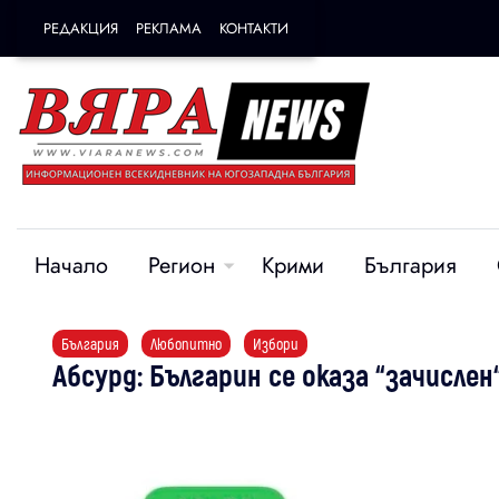
РЕДАКЦИЯ
РЕКЛАМА
КОНТАКТИ
Начало
Регион
Крими
България
България
Любопитно
Избори
Абсурд: Българин се оказа “зачисле