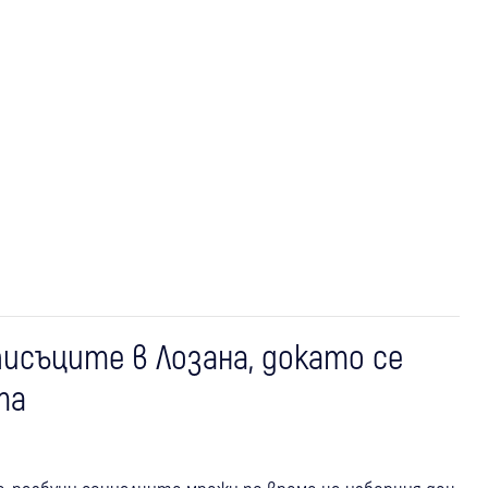
исъците в Лозана, докато се
та