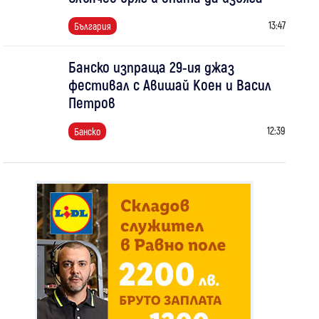
13:47
България
Банско изпраща 29-ия джаз
фестивал с Авишай Коен и Васил
Петров
12:39
Банско