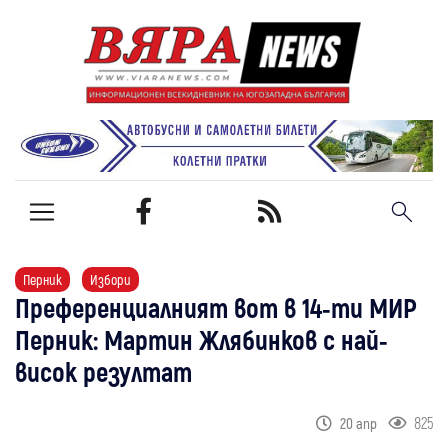
Перник
Избори
Преференциалният вот в 14-ти МИР
Перник: Мартин Жлябинков с най-
висок резултат
825
20 апр