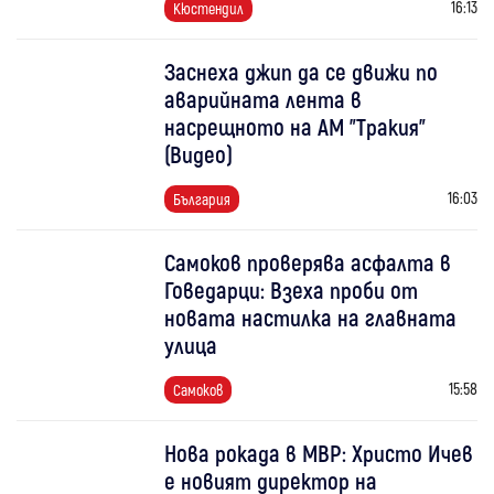
16:13
Кюстендил
Заснеха джип да се движи по
аварийната лента в
насрещното на АМ "Тракия"
(Видео)
16:03
България
Самоков проверява асфалта в
Говедарци: Взеха проби от
новата настилка на главната
улица
15:58
Самоков
Нова рокада в МВР: Христо Ичев
е новият директор на