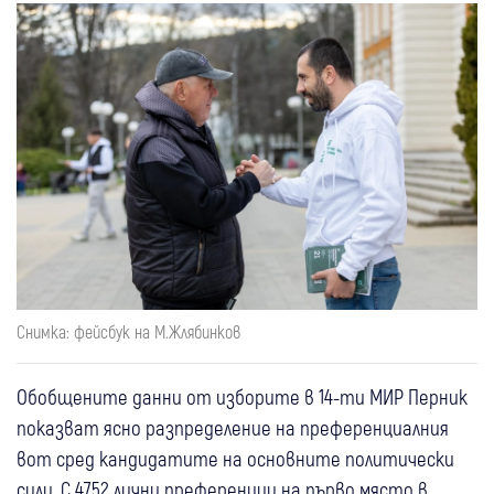
Снимка: фейсбук на М.Жлябинков
Обобщените данни от изборите в 14-ти МИР Перник
показват ясно разпределение на преференциалния
вот сред кандидатите на основните политически
сили. С 4752 лични преференции на първо място в