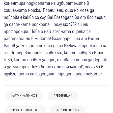
коментира подкрепата на избирателите в
социалните мрежи. “Перничани, още не мога да
повярвам какво се случва! Благодаря ви от все сърце
за огромната подкрепа – получих 4752 лични
преференции! Това е най-голямата оценка за
работата ми в живота! Благодаря и на г-н Румен
Радев за личната покана да се включа в проекта и на
г-н Петър Витанов – човекът, който повярва в мен!
Това, което правим заедно, е нова история за Перник
и за България! Това беше само началото!“, посочва в
изявлението си бъдещият народен представител.
МАРТИН ЖЛЯБИНКОВ
ПРЕФЕРЕНЦИИ
ПРЕФЕРЕНЦИАЛЕН ВОТ
14-ТИ МИР ПЕРНИК
02 юли
Дупница
България
29 юли
България