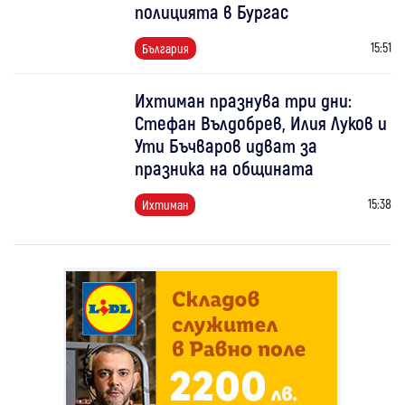
полицията в Бургас
15:51
България
Ихтиман празнува три дни:
Стефан Вълдобрев, Илия Луков и
Ути Бъчваров идват за
празника на общината
15:38
Ихтиман