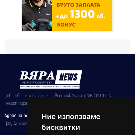
Собственик и издател на вестник "Вяра" е "АВС КО" ООД,
регистрирана на 08.05.2002 година.
Ние използваме
Адрес на редакцията
Град Дупница, ул.''Христо Ботев" 43
бисквитки