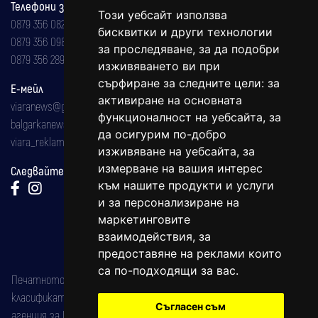
Телефони за реклама и абонаменти
Този уебсайт използва
0879 356 082
бисквитки и други технологии
0879 356 098
за проследяване, за да подобри
0879 356 289
изживяването ви при
сърфиране за следните цели:
за
Е-мейл
активиране на основната
viaranews@gmail.com
функционалност на уебсайта
,
за
balgarkanews@gmail.com
да осигурим по-добро
viara_reklama@mail.bg
изживяване на уебсайта
,
за
измерване на вашия интерес
Следвайте ни:
към нашите продукти и услуги
и за персонализиране на
маркетинговите
взаимодействия
,
за
предоставяне на реклами които
са по-подходящи за вас
.
Печатното издание на вестника е регистрирано в националния
класификатор на печатните издания (Българска национална
Съгласен съм
агенция за ISSN) под номер: ISSN 1312-4722.