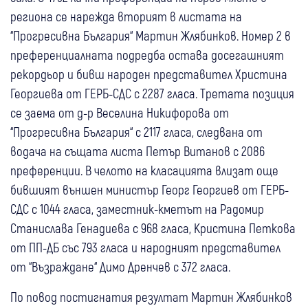
региона се нарежда вторият в листата на
“Прогресивна България“ Мартин Жлябинков. Номер 2 в
преференциалната подредба остава досегашният
рекордьор и бивш народен представител Христина
Георгиева от ГЕРБ-СДС с 2287 гласа. Третата позиция
се заема от д-р Веселина Никифорова от
“Прогресивна България“ с 2117 гласа, следвана от
водача на същата листа Петър Витанов с 2086
преференции. В челото на класацията влизат още
бившият външен министър Георг Георгиев от ГЕРБ-
СДС с 1044 гласа, заместник-кметът на Радомир
Станислава Генадиева с 968 гласа, Кристина Петкова
от ПП-ДБ със 793 гласа и народният представител
от “Възраждане“ Димо Дренчев с 372 гласа.
По повод постигнатия резултат Мартин Жлябинков