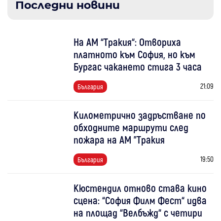
Последни новини
На АМ “Тракия“: Отвориха
платното към София, но към
Бургас чакането стига 3 часа
21:09
България
Километрично задръстване по
обходните маршрути след
пожара на АМ "Тракия
19:50
България
Кюстендил отново става кино
сцена: “София Филм Фест“ идва
на площад “Велбъжд“ с четири