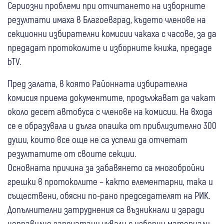
Сериозни проблеми при отчитането на изборните
резултати имаха в Благоевград, където членове на
секционни избирателни комисии чакаха с часове, за да
предадат протоколите и изборните книжа, предаде
bTV.
Пред залата, в която Районната избирателна
комисия приема документите, продължават да чакат
около десет автобуса с членове на комисии. На входа
се е образувала и дълга опашка от приблизително 300
души, които все още не са успели да отчетат
резултатите от своите секции.
Основната причина за забавянето са многобройни
грешки в протоколите – както елементарни, така и
съществени, обясни по-рано председателят на РИК.
Допълнителни затруднения са възникнали и заради
неправилно запечатани чували с изборни материали.