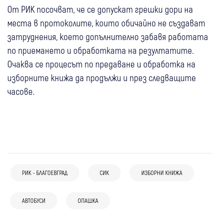
От РИК посочват, че се допускат грешки дори на
места в протоколите, които обичайно не създават
затруднения, което допълнително забавя работата
по приемането и обработката на резултатите.
Очаква се процесът по предаване и обработка на
изборните книжа да продължи и през следващите
часове.
29 юли
Дупница
РИК - БЛАГОЕВГРАД
СИК
ИЗБОРНИ КНИЖА
23 юли
България
Община Дупница търси средства за
Голям пожар край Асеновград стигна до
автобуси и електробуси, ще
АВТОБУСИ
ОПАШКА
22 юли
Белица
депото за отпадъци и наложи спешно
кандидатства с проект в МРРБ
20 юли
Дупница
ЦИК глобява член на СИК в Белица заради
преместване на електрически автобуси