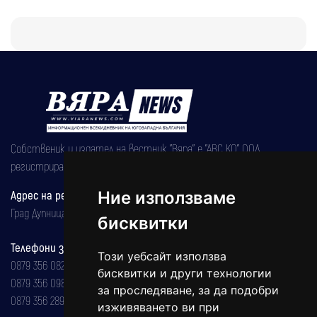
Собственик и издател на вестник "Вяра" е "АВС КО" ООД,
регистрирана на 08.05.2002 година.
Ние използваме
Адрес на редакцията
Град Дупница, ул.''Христо Ботев" 43
бисквитки
Телефони за реклама и абонаменти
Този уебсайт използва
0879 356 082
бисквитки и други технологии
0879 356 098
за проследяване, за да подобри
0879 356 289
изживяването ви при