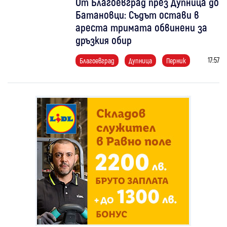
От Благоевград през Дупница до
Батановци: Съдът остави в
ареста тримата обвинени за
дръзкия обир
17:57
Благоевград
Дупница
Перник