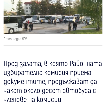
Стоп-кадър bTV
Пред залата, в която Районната
избирателна комисия приема
документите, продължават да
чакат около десет автобуса с
членове на комисии