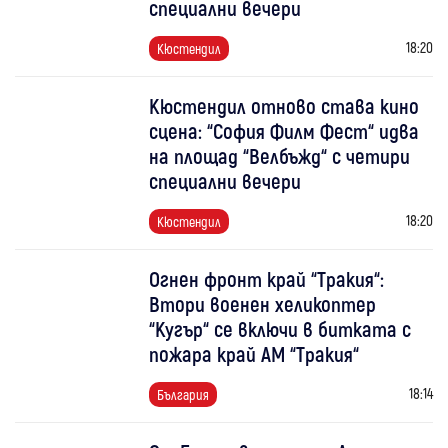
специални вечери
18:20
Кюстендил
Кюстендил отново става кино
сцена: “София Филм Фест“ идва
на площад “Велбъжд“ с четири
специални вечери
18:20
Кюстендил
Огнен фронт край “Тракия“:
Втори военен хеликоптер
“Кугър“ се включи в битката с
пожара край АМ “Тракия“
18:14
България