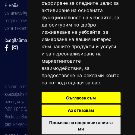
сърфиране за следните цели:
за
Е-мейл
активиране на основната
viaranews@gmail.com
функционалност на уебсайта
,
за
balgarkanews@gmail.com
да осигурим по-добро
viara_reklama@mail.bg
изживяване на уебсайта
,
за
измерване на вашия интерес
Следвайте ни:
към нашите продукти и услуги
и за персонализиране на
маркетинговите
взаимодействия
,
за
предоставяне на реклами които
са по-подходящи за вас
.
Печатното издание на вестника е регистрирано в националния
класификатор на печатните издания (Българска национална
Съгласен съм
агенция за ISSN) под номер: ISSN 1312-4722.
"АВС КО" ООД е притежател на марката: Вяра информационен
Аз отказвам
всекидневник на югозападна България, със свидетелство за марка
Промяна на предпочитанията
рег. номер: 47857/11.05.2004 година.
ми