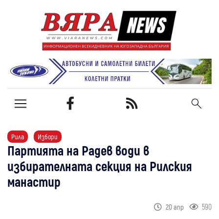
Рила
Избори
Партията на Радев води в
избирателната секция на Рилския
манастир
590
20 апр