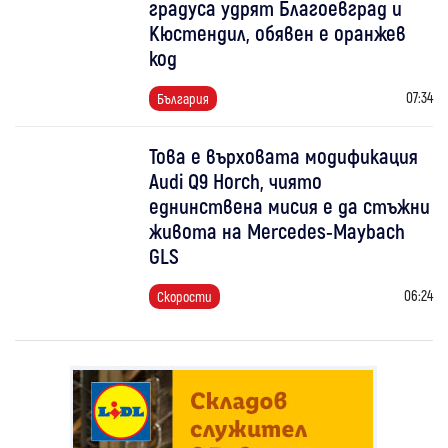
градуса удрят Благоевград и
Кюстендил, обявен е оранжев
код
07:34
България
Това е върховата модификация
Audi Q9 Horch, чиято
еднинствена мисия е да стъжни
живота на Mercedes-Maybach
GLS
06:24
Скорости