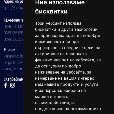
Ние използваме
Адрес на редакцията
Град Дупница, ул.''Христо Ботев" 43
бисквитки
Телефони за реклама и абонаменти
Този уебсайт използва
0879 356 082
бисквитки и други технологии
0879 356 098
за проследяване, за да подобри
0879 356 289
изживяването ви при
сърфиране за следните цели:
за
Е-мейл
активиране на основната
viaranews@gmail.com
функционалност на уебсайта
,
за
balgarkanews@gmail.com
да осигурим по-добро
viara_reklama@mail.bg
изживяване на уебсайта
,
за
измерване на вашия интерес
Следвайте ни:
към нашите продукти и услуги
и за персонализиране на
маркетинговите
взаимодействия
,
за
предоставяне на реклами които