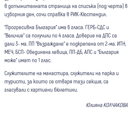
в допълнителната страница на списъка (под черта) в
изборния ден, сочи справка в РИК-Кюстендил.
“Прогресивна България“ има 6 гласа. ГЕРБ-СДС и
“Величие“ са получили по 4 гласа. Доверие на ДПС са
дали 3- ма. ПП “Възраждане“ е подкрепена от 2-ма. ИТН,
МЕЧ, БСП- Обединена левица, ПП-ДБ, АПС и “България
може“ имат по 1 глас.
Служителите на манастира, служители на парка и
туристи, за които се отваря тази секция, са
гласували с хартиени бюлетини.
Юлияна КОЛЧАКОВА