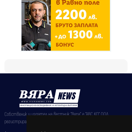
Собственик и издател на вестник "Вяра" е "АВС КО" ООД,
регистрирана на 08.05.2002 година.