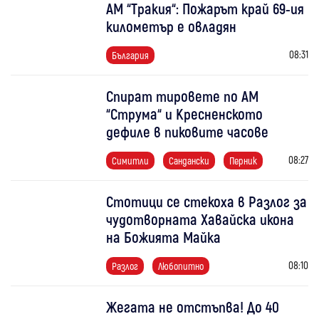
АМ “Тракия“: Пожарът край 69-ия
километър е овладян
08:31
България
Спират тировете по АМ
“Струма“ и Кресненското
дефиле в пиковите часове
08:27
Симитли
Сандански
Перник
Стотици се стекоха в Разлог за
чудотворната Хавайска икона
на Божията Майка
08:10
Разлог
Любопитно
Жегата не отстъпва! До 40