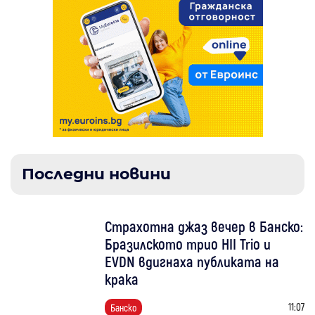
Последни новини
Страхотна джаз вечер в Банско:
Бразилското трио HII Trio и
EVDN вдигнаха публиката на
крака
11:07
Банско