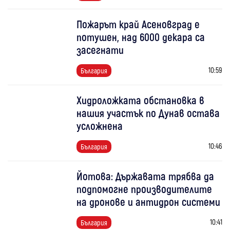
Пожарът край Асеновград е
потушен, над 6000 декара са
засегнати
10:59
България
Хидроложката обстановка в
нашия участък по Дунав остава
усложнена
10:46
България
Йотова: Държавата трябва да
подпомогне производителите
на дронове и антидрон системи
10:41
България