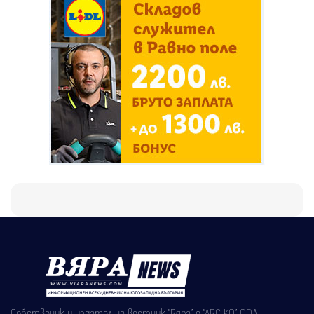
Собственик и издател на вестник "Вяра" е "АВС КО" ООД,