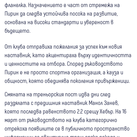
фланелка. Назначението е част от стремежа на
Пирин да следва устойчива посока на развитие,
основана на високи стандарти и увереност в
бъдещето.
От клуба отправиха пожелания за успех към новия
наставник, като акцентираха върху идентичността
и ценностите на отбора. Според ръководството
Пирин е не просто спортна организация, а кауза и
общност, която обединява поколения привърженици.
Смяната на треньорския пост идва дни след
раздялата с предишния наставник Манол Занев,
която последва равенството 2:2 срещу Хебър. На 16
март от ръководството на клуба категорично
отрекоха появилите се в публичното пространство
информации за евентуална треньорска рокада и