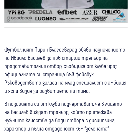
Футболният Пирин Благоевград обяви назначението
на Ивайло Василев за нов старши треньор на
представителния отбор, съобщиха от клуба чрез
официалната си страница във фейсбук.
Ръководството залага на млад специалист с амбиция
и ясна визия за развитието на тима.
В позицията си от клуба подчертават, че в лицето
на Василев виждат треньор, който притежава
нужните качества да води отбора с дисциплина,
характер и пълна отдаденост към “зелената“