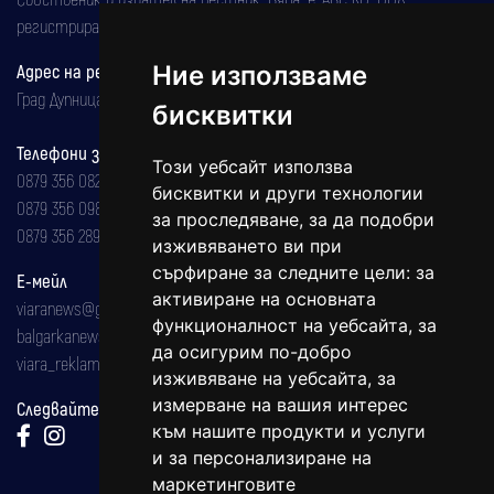
регистрирана на 08.05.2002 година.
Ние използваме
Адрес на редакцията
Град Дупница, ул.''Христо Ботев" 43
бисквитки
Телефони за реклама и абонаменти
Този уебсайт използва
0879 356 082
бисквитки и други технологии
0879 356 098
за проследяване, за да подобри
0879 356 289
изживяването ви при
сърфиране за следните цели:
за
Е-мейл
активиране на основната
viaranews@gmail.com
функционалност на уебсайта
,
за
balgarkanews@gmail.com
да осигурим по-добро
viara_reklama@mail.bg
изживяване на уебсайта
,
за
измерване на вашия интерес
Следвайте ни:
към нашите продукти и услуги
и за персонализиране на
маркетинговите