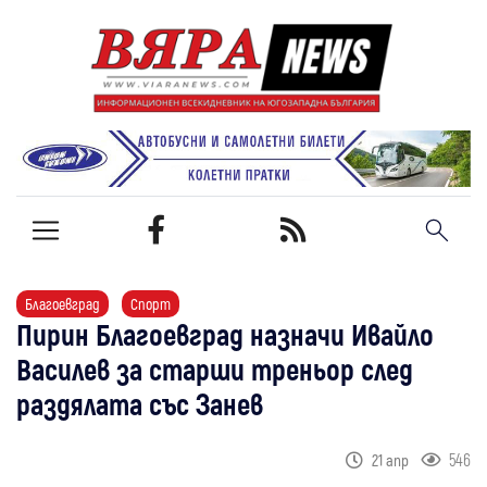
Благоевград
Спорт
Пирин Благоевград назначи Ивайло
Василев за старши треньор след
раздялата със Занев
546
21 апр