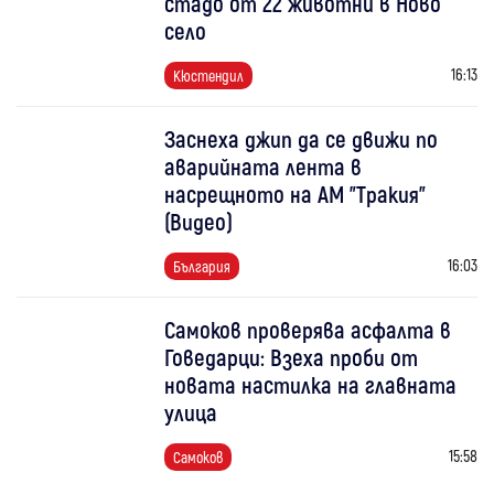
стадо от 22 животни в Ново
село
16:13
Кюстендил
Заснеха джип да се движи по
аварийната лента в
насрещното на АМ "Тракия"
(Видео)
16:03
България
Самоков проверява асфалта в
Говедарци: Взеха проби от
новата настилка на главната
улица
15:58
Самоков