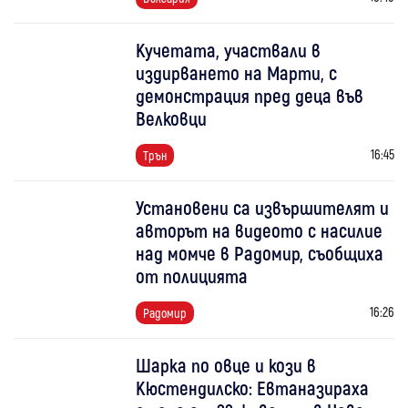
Кучетата, участвали в
издирването на Марти, с
демонстрация пред деца във
Велковци
16:45
Трън
Установени са извършителят и
авторът на видеото с насилие
над момче в Радомир, съобщиха
от полицията
16:26
Радомир
Шарка по овце и кози в
Кюстендилско: Евтаназираха