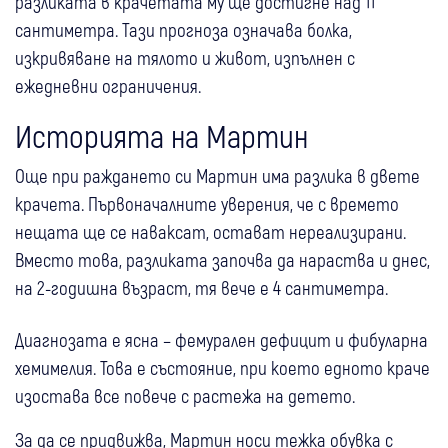
разликата в крачетата му ще достигне над 11
сантиметра. Тази прогноза означава болка,
изкривяване на тялото и живот, изпълнен с
ежедневни ограничения.
Историята на Мартин
Още при раждането си Мартин има разлика в двете
крачета. Първоначалните уверения, че с времето
нещата ще се наваксат, остават нереализирани.
Вместо това, разликата започва да нараства и днес,
на 2-годишна възраст, тя вече е 4 сантиметра.
Диагнозата е ясна – фемурален дефицит и фибуларна
хемимелия. Това е състояние, при което едното краче
изостава все повече с растежа на детето.
За да се придвижва, Мартин носи тежка обувка с