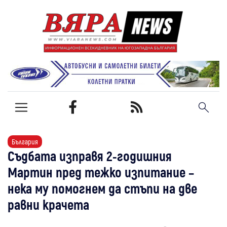
България
Съдбата изправя 2-годишния
Мартин пред тежко изпитание –
нека му помогнем да стъпи на две
равни крачета