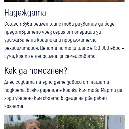
Надеждата
Съществува реален шанс това развитие да бъде
предотвратено чрез серия от операции за
удължаване на крайника и продължителна
рехабилитация. Цената на този шанс е 120 000 евро –
сума, която е непосилна за семейството.
Как да помогнем?
Днес съдбата на едно дете зависи от нашата
подкрепа. Всяко дарение е крачка към това Марти да
ходи уверено към своето бъдеще на две равни
крачета.