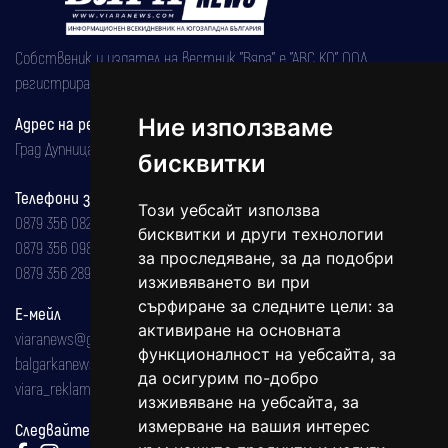
Собственик и издател на вестник "Вяра" е "АВС КО" ООД,
регистрирана на 08.05.2002 година.
Адрес на редакцията
Ние използваме
Град Дупница, ул.''Христо Ботев" 43
бисквитки
Телефони за реклама и абонаменти
Този уебсайт използва
0879 356 082
бисквитки и други технологии
0879 356 098
за проследяване, за да подобри
0879 356 289
изживяването ви при
сърфиране за следните цели:
за
Е-мейл
активиране на основната
viaranews@gmail.com
функционалност на уебсайта
,
за
balgarkanews@gmail.com
да осигурим по-добро
viara_reklama@mail.bg
изживяване на уебсайта
,
за
измерване на вашия интерес
Следвайте ни: