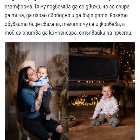
платформа. Тя му позволява да се движи, но го спира
да тича, да играе свободно и да бъде дете. Когато
обувката бъде свалена, тялото му се изкривява, а
той се опитва да компенсира, стъпвайки на пръсти.