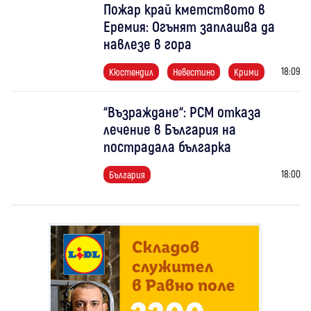
Пожар край кметството в
Еремия: Огънят заплашва да
навлезе в гора
18:09
Кюстендил
Невестино
Крими
“Възраждане“: РСМ отказа
лечение в България на
пострадала българка
18:00
България