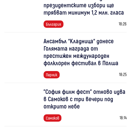
президентските избори ще
трябват минимум 1,2 млн. гласа
18:26
България
Ансамбъл “Кладница“ донесе
Голямата награда от
престижен международен
фолклорен фестивал в Полша
18:25
Перник
"София филм фест" отново идва
в Самоков с три вечери под
открито небе
18:14
Самоков