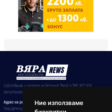
Собственик и издател на вестник "Вяра" е "АВС КО" ООД,
регистрирана на 08.05.2002 година.
Адрес на редакцията
Ние използваме
Град Дупница, ул.''Христо Ботев" 43
бисквитки