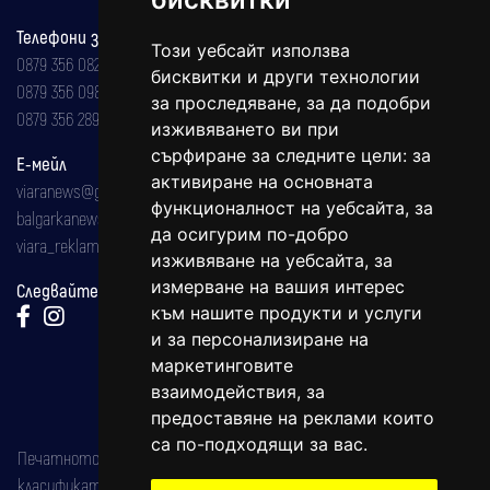
Телефони за реклама и абонаменти
Този уебсайт използва
0879 356 082
бисквитки и други технологии
0879 356 098
за проследяване, за да подобри
0879 356 289
изживяването ви при
сърфиране за следните цели:
за
Е-мейл
активиране на основната
viaranews@gmail.com
функционалност на уебсайта
,
за
balgarkanews@gmail.com
да осигурим по-добро
viara_reklama@mail.bg
изживяване на уебсайта
,
за
измерване на вашия интерес
Следвайте ни:
към нашите продукти и услуги
и за персонализиране на
маркетинговите
взаимодействия
,
за
предоставяне на реклами които
са по-подходящи за вас
.
Печатното издание на вестника е регистрирано в националния
класификатор на печатните издания (Българска национална