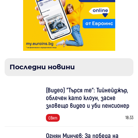
Последни новини
(Видео) "Търся те": Тийнейджър,
облечен като клоун, засне
зловещо видео и уби пенсионер
18:33
Свят
Огнян Минчев: За победа на