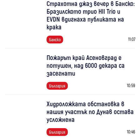
Страхотна джаз вечер в Банско:
Бразилското трио HII Trio и
EVDN вдигнаха публиката на
крака
11:07
Банско
Пожарът край Асеновград е
потушен, над 6000 декара са
засегнати
10:59
България
Хидроложката обстановка в
нашия участък по Дунав остава
усложнена
10:46
България