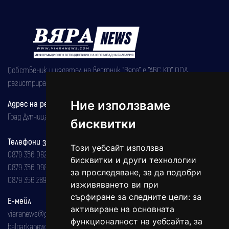
Собственик и издател на вестник "Вяра" е "АВС КО" ООД,
регистрирана на 08.05.2002 година.
Адрес на редакцията
Ние използваме
Град Дупница, ул.''Христо Ботев" 43
бисквитки
Телефони за реклама и абонаменти
Този уебсайт използва
0879 356 082
бисквитки и други технологии
0879 356 098
за проследяване, за да подобри
0879 356 289
изживяването ви при
сърфиране за следните цели:
за
Е-мейл
активиране на основната
viaranews@gmail.com
функционалност на уебсайта
,
за
balgarkanews@gmail.com