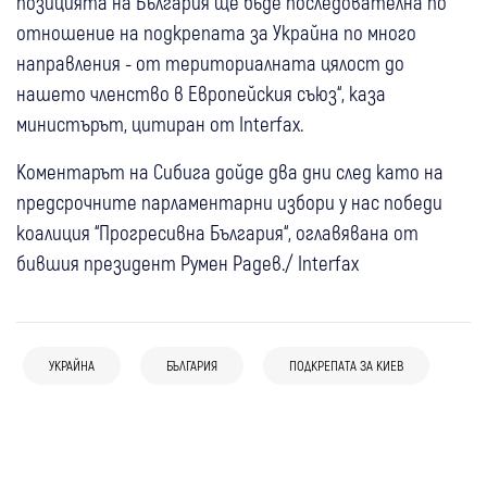
позицията на България ще бъде последователна по
отношение на подкрепата за Украйна по много
направления - от териториалната цялост до
нашето членство в Европейския съюз“, каза
министърът, цитиран от Interfax.
Коментарът на Сибига дойде два дни след като на
предсрочните парламентарни избори у нас победи
коалиция “Прогресивна България“, оглавявана от
бившия президент Румен Радев./ Interfax
08 авг
България
Свят
10:41
България
Украйна увери, че не е атакувала
Йотова: Държавата трябва да
умишлено България и посочи войната,
подпомогне производителите на дронове
УКРАЙНА
БЪЛГАРИЯ
ПОДКРЕПАТА ЗА КИЕВ
08 авг
България
Свят
водена от Русия, като причина за
и антидрон системи
08 авг
България
Външно привиква посланика на Украйна
подобни инциденти
08 авг
България
Свят
08 авг
България
Нинова: Йотова да не се крие, а да свика
заради дрона, тя пък не била в страната
Мирчев за дрона: Руска връзка би
Костадинов: “Какъв е дронът – украински,
спешно КСНС заради дрона
означавала сплашване и проверка на
руски или ирански?“