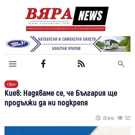
Свят
Киев: Надяваме се, че България ще
продължи да ни подкрепя
522
22 апр