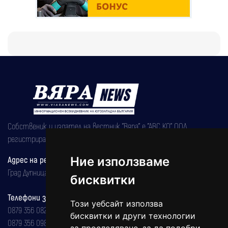
Собственик и издател на вестник "Вяра" е "АВС КО" ООД,
регистрирана на 08.05.2002 година.
Ние използваме
Адрес на редакцията
Град Дупница, ул.''Христо Ботев" 43
бисквитки
Телефони за реклама и абонаменти
Този уебсайт използва
0879 356 082
бисквитки и други технологии
0879 356 098