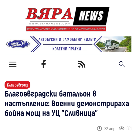
Благоевград
Благоевградски батальон в
настъпление: Военни демонстрираха
бойна мощ на УЦ "Сливница"
551
22 апр