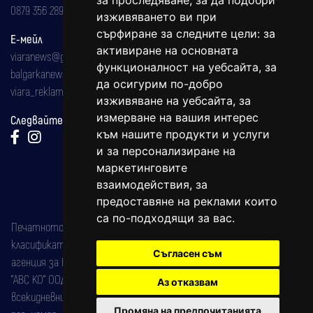
за проследяване, за да подобри
0879 356 289
изживяването ви при
сърфиране за следните цели:
за
Е-мейл
активиране на основната
viaranews@gmail.com
функционалност на уебсайта
,
за
balgarkanews@gmail.com
да осигурим по-добро
viara_reklama@mail.bg
изживяване на уебсайта
,
за
измерване на вашия интерес
Следвайте ни:
към нашите продукти и услуги
и за персонализиране на
маркетинговите
взаимодействия
,
за
предоставяне на реклами които
са по-подходящи за вас
.
Печатното издание на вестника е регистрирано в националния
класификатор на печатните издания (Българска национална
Съгласен съм
агенция за ISSN) под номер: ISSN 1312-4722.
"АВС КО" ООД е притежател на марката: Вяра информационен
Аз отказвам
всекидневник на югозападна България, със свидетелство за марка
Промяна на предпочитанията