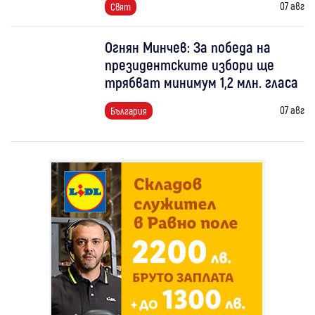
07 авг
Свят
Огнян Минчев: За победа на
президентските избори ще
трябват минимум 1,2 млн. гласа
07 авг
България