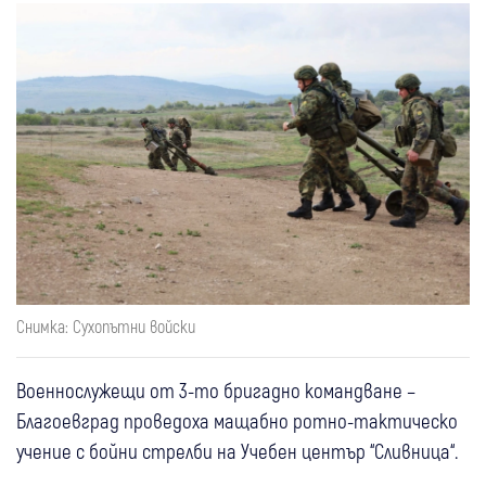
Снимка: Сухопътни войски
Военнослужещи от 3-то бригадно командване –
Благоевград проведоха мащабно ротно-тактическо
учение с бойни стрелби на Учебен център “Сливница“.