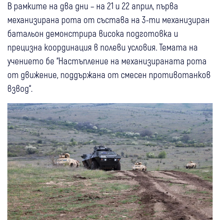
В рамките на два дни – на 21 и 22 април, първа
механизирана рота от състава на 3-ти механизиран
батальон демонстрира висока подготовка и
прецизна координация в полеви условия. Темата на
учението бе “Настъпление на механизираната рота
от движение, поддържана от смесен противотанков
взвод“.