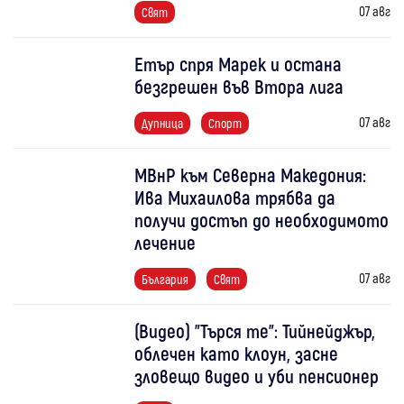
07 авг
Свят
Етър спря Марек и остана
безгрешен във Втора лига
07 авг
Дупница
Спорт
МВнР към Северна Македония:
Ива Михаилова трябва да
получи достъп до необходимото
лечение
07 авг
България
Свят
(Видео) "Търся те": Тийнейджър,
облечен като клоун, засне
зловещо видео и уби пенсионер