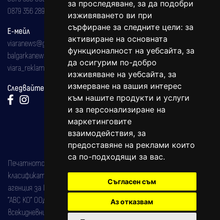
за проследяване, за да подобри
0879 356 289
изживяването ви при
сърфиране за следните цели:
за
Е-мейл
активиране на основната
viaranews@gmail.com
функционалност на уебсайта
,
за
balgarkanews@gmail.com
да осигурим по-добро
viara_reklama@mail.bg
изживяване на уебсайта
,
за
измерване на вашия интерес
Следвайте ни:
към нашите продукти и услуги
и за персонализиране на
маркетинговите
взаимодействия
,
за
предоставяне на реклами които
са по-подходящи за вас
.
Печатното издание на вестника е регистрирано в националния
класификатор на печатните издания (Българска национална
Съгласен съм
агенция за ISSN) под номер: ISSN 1312-4722.
"АВС КО" ООД е притежател на марката: Вяра информационен
Аз отказвам
всекидневник на югозападна България, със свидетелство за марка