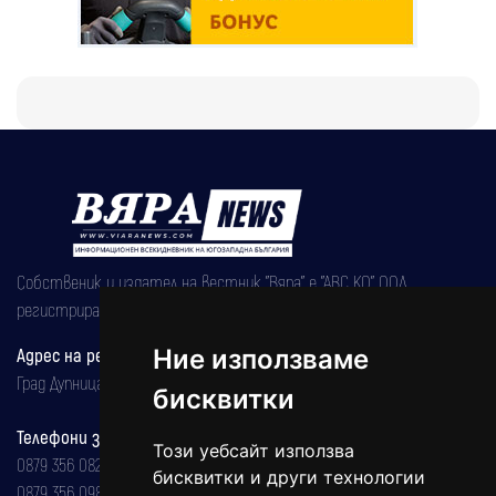
Собственик и издател на вестник "Вяра" е "АВС КО" ООД,
регистрирана на 08.05.2002 година.
Ние използваме
Адрес на редакцията
Град Дупница, ул.''Христо Ботев" 43
бисквитки
Телефони за реклама и абонаменти
Този уебсайт използва
0879 356 082
бисквитки и други технологии
0879 356 098