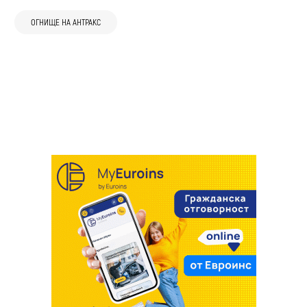
“Фалшив лукс“ в бутилка: Близо 7 тона
Евтаназираха стадо от 22 животни в
ОГНИЩЕ НА АНТРАКС
03 авг
Хаджидимово
зехтин “extra virgin“ открити в нелегален
Ново село
30 юли
България
Умъртвиха 220 овце и кози заради огнище
цех край София
29 юли
България
29 юли
Благоевград
Хаджидимово
БАБХ запечата кухня на хотел с деца в
на шарка в село Тешово
(Снимки) Заловиха 35 тона масло и
БАБХ засече шарка по овцете и козите в
Равда
пилешко месо, забранени за човешка
Благоевградско
употреба