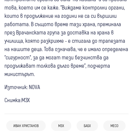
това, което им се каже. "Виждаме контролни органи,
които в продължение на години не са си вършили
работата. В същото време тази храна, преминала
през Врачанската група за доставка на храна в
училища, която разкрихме - е стигала до трапезата
на нашите деца. Това означава, че е имало определена
“сигурност“, за да могат тези безчинства да
продължават толкова дълго време", подчерта
министърът.
Източник: NOVA
Снимка:МЗХ
07 авг
Кюстендил
ИВАН ХРИСТАНОВ
МЗХ
БАБХ
МЕСО
05 авг
България
Шарка по овце и кози в Кюстендилско: