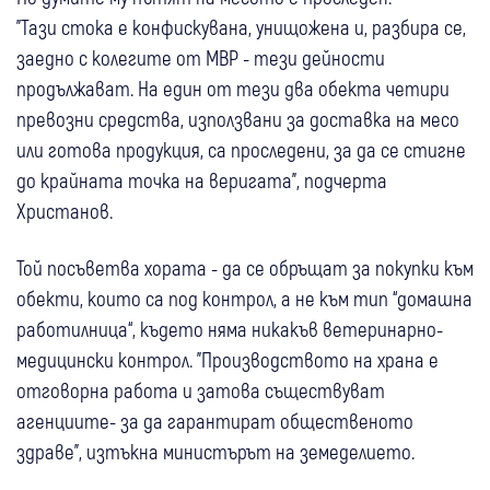
"Тази стока е конфискувана, унищожена и, разбира се,
заедно с колегите от МВР - тези дейности
продължават. На един от тези два обекта четири
превозни средства, използвани за доставка на месо
или готова продукция, са проследени, за да се стигне
до крайната точка на веригата", подчерта
Христанов.
Той посъветва хората - да се обръщат за покупки към
обекти, които са под контрол, а не към тип “домашна
работилница“, където няма никакъв ветеринарно-
медицински контрол. "Производството на храна е
отговорна работа и затова съществуват
агенциите- за да гарантират общественото
здраве", изтъкна министърът на земеделието.