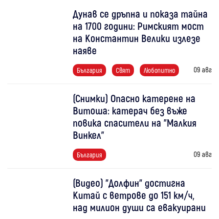
Дунав се дръпна и показа тайна
на 1700 години: Римският мост
на Константин Велики излезе
наяве
09 авг
България
Свят
Любопитно
(Снимки) Опасно катерене на
Витоша: катерач без въже
повика спасители на "Малкия
Винкел"
09 авг
България
(Видео) "Долфин" достигна
Китай с ветрове до 151 км/ч,
над милион души са евакуирани