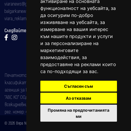
активиране на основната
viaranews@gmail.com
функционалност на уебсайта
,
за
balgarkanews@gmail.com
да осигурим по-добро
viara_reklama@mail.bg
изживяване на уебсайта
,
за
измерване на вашия интерес
Следвайте ни:
към нашите продукти и услуги
и за персонализиране на
маркетинговите
взаимодействия
,
за
предоставяне на реклами които
са по-подходящи за вас
.
Печатното издание на вестника е регистрирано в националния
класификатор на печатните издания (Българска национална
Съгласен съм
агенция за ISSN) под номер: ISSN 1312-4722.
"АВС КО" ООД е притежател на марката: Вяра информационен
Аз отказвам
всекидневник на югозападна България, със свидетелство за марка
Промяна на предпочитанията
рег. номер: 47857/11.05.2004 година.
ми
© 2026 Вяра News Всички права запазени!
Created by
DREAMmedia Creative Studio