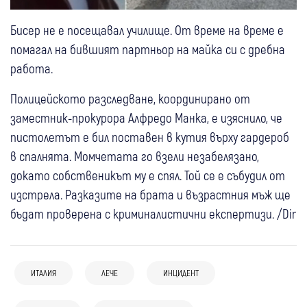
Бисер не е посещавал училище. От време на време е
помагал на бившият партньор на майка си с дребна
работа.
Полицейското разследване, координирано от
заместник-прокурора Алфредо Манка, е изяснило, че
пистолетът е бил поставен в кутия върху гардероб
в спалнята. Момчетата го взели незабелязано,
докато собственикът му е спял. Той се е събудил от
изстрела. Разказите на брата и възрастния мъж ще
бъдат проверена с криминалистични експертизи. /Dir
08:45
Свят
ИТАЛИЯ
ЛЕЧЕ
ИНЦИДЕНТ
Испания заплаши Италия с ответни
07 авг
Кюстендил
Крими
07 авг
Кюстендил
Крими
мерки заради граничния контрол след