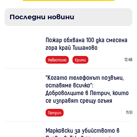
Последни новини
Пожар обхвана 100 дка смесена
гора край Тишаново
12:48
Невестино
Крими
“Когато телефонът позвъни,
оставяме всичко“:
Доброволците в Петрич, които
се изправят срещу огъня
11:51
Петрич
Марковски за убийството в