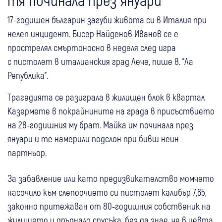
17-годишен българин загуби живота си в Италия при
нелеп инцидент. Бисер Найденов Иванов се е
прострелял смъртоносно в неделя след игра
с пистолет в италианския град Лече, пише в. "Ла
Република".
Трагедията се разиграла в жилищен блок в квартал
Казермете в покрайнините на града в присъствието
на 28-годишния му брат. Майка им починала през
януари и те намерили подслон при бивш неин
партньор.
За забавление или като предизвикателство момчето
насочило към слепоочието си пистолет калибър 7,65,
законно притежаван от 80-годишния собственик на
жилището и дръпнало спусъка, без да знае, че в цевта