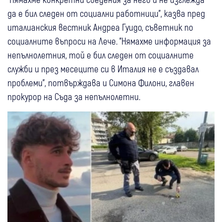
да е бил следен от социални работници", казва пред
италианския вестник Андреа Гуидо, съветник по
социалните въпроси на Лече. "Нямахме информация за
непълнолетния, той е бил следен от социалните
служби и през месеците си в Италия не е създавал
проблеми", потвърждава и Симона Филони, главен
прокурор на Съда за непълнолетни.