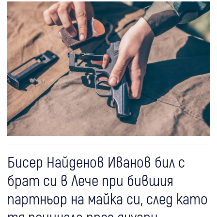
Бисер Найденов Иванов бил с
брат си в Лече при бившия
партньор на майка си, след като
тя починала през януари