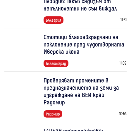
Пловдив: Такъв садизъм от
непълнолетни не съм виждал
11:31
България
Стотици благоевградчани на
поклонение пред чудотворната
Иверска икона
11:09
Благоевград
Проверяват промените в
предназначението на земи за
изграждане на ВЕИ край
Радомир
10:54
Радомир
ГДПБЗН предупреждава: