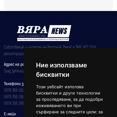
Собственик и издател на вестник "Вяра" е "АВС КО" ООД,
регистрирана на 08.05.2002 година.
Ние използваме
Адрес на редакцията
Град Дупница, ул.''Христо Ботев" 43
бисквитки
Телефони за реклама и абонаменти
Този уебсайт използва
0879 356 082
бисквитки и други технологии
0879 356 098
за проследяване, за да подобри
0879 356 289
изживяването ви при
сърфиране за следните цели:
за
Е-мейл