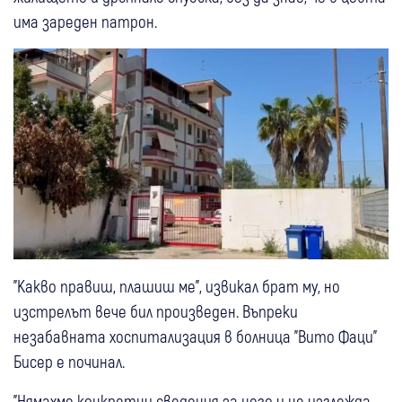
има зареден патрон.
"Какво правиш, плашиш ме", извикал брат му, но
изстрелът вече бил произведен. Въпреки
незабавната хоспитализация в болница "Вито Фаци"
Бисер е починал.
"Нямахме конкретни сведения за него и не изглежда