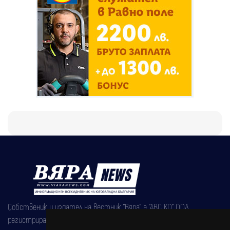
Собственик и издател на вестник "Вяра" е "АВС КО" ООД,
регистрирана на 08.05.2002 година.