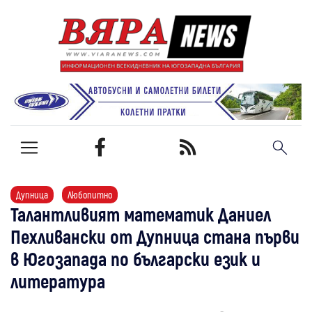
Дупница
Любопитно
Талантливият математик Даниел
Пехливански от Дупница стана първи
в Югозапада по български език и
литература