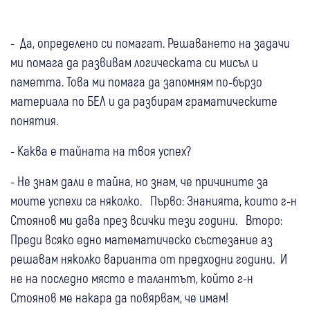
- Да, определено си помагат. Решаването на задачи
ми помага да развивам логическата си мисъл и
паметта. Това ми помага да запомням по-бързо
материала по БЕЛ и да разбирам граматическите
понятия.
- Каква е тайната на твоя успех?
- Не знам дали е тайна, но знам, че причините за
моите успехи са няколко. Първо: Знанията, които г-н
Стоянов ми дава през всички тези години. Второ:
Преди всяко едно математическо състезание аз
решавам няколко варианта от предходни години. И
не на последно място е талантът, който г-н
Стоянов ме накара да повярвам, че имам!