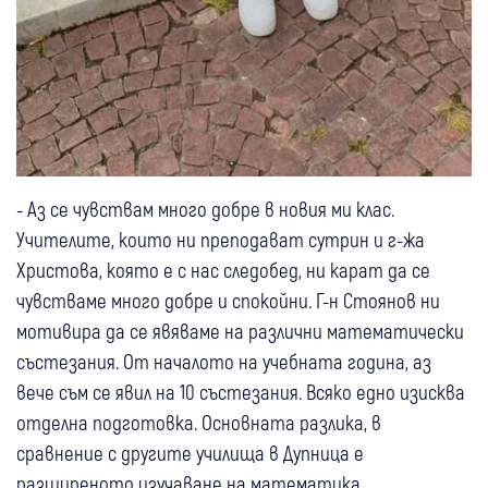
- Аз се чувствам много добре в новия ми клас.
Учителите, които ни преподават сутрин и г-жа
Христова, която е с нас следобед, ни карат да се
чувстваме много добре и спокойни. Г-н Стоянов ни
мотивира да се явяваме на различни математически
състезания. От началото на учебната година, аз
вече съм се явил на 10 състезания. Всяко едно изисква
отделна подготовка. Основната разлика, в
сравнение с другите училища в Дупница е
разширеното изучаване на математика.