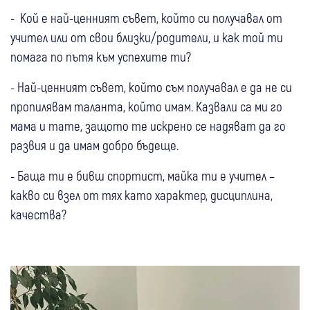
- Кой е най-ценният съвет, който си получавал от
учител или от свои близки/родители, и как той ти
помага по пътя към успехите ти?
- Най-ценният съвет, който съм получавал е да не си
пропилявам таланта, който имам. Казвали са ми го
мама и тате, защото те искрено се надяват да го
развия и да имам добро бъдеще.
- Баща ти е бивш спортист, майка ти е учител –
какво си взел от тях като характер, дисциплина,
качества?