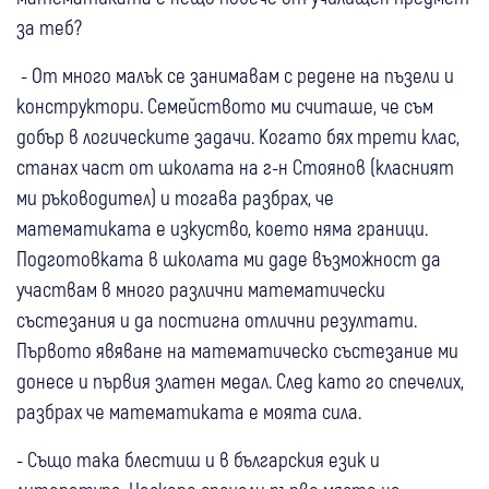
за теб?
- От много малък се занимавам с редене на пъзели и
конструктори. Семейството ми считаше, че съм
добър в логическите задачи. Когато бях трети клас,
станах част от школата на г-н Стоянов (класният
ми ръководител) и тогава разбрах, че
математиката е изкуство, което няма граници.
Подготовката в школата ми даде възможност да
участвам в много различни математически
състезания и да постигна отлични резултати.
Първото явяване на математическо състезание ми
донесе и първия златен медал. След като го спечелих,
разбрах че математиката е моята сила.
- Също така блестиш и в българския език и