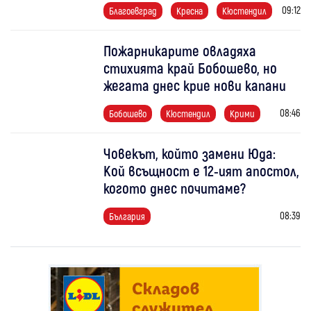
09:12
Благоевград
Кресна
Кюстендил
Пожарникарите овладяха
стихията край Бобошево, но
жегата днес крие нови капани
08:46
Бобошево
Кюстендил
Крими
Човекът, който замени Юда:
Кой всъщност е 12-ият апостол,
когото днес почитаме?
08:39
България