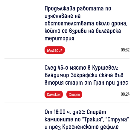
Продължава работата по
изясняване на
обстоятелствата около дрона,
който се взриви на българска
територия
09:32
България
След 46-о място в Куршевел:
Владимир Зографски скача във
втория старт от Гран при днес
09:24
Самоков
Спорт
От 16:00 ч. днес: Спират
камионите по "Тракия", "Струма"
и през Кресненското дефиле