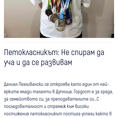
Петокласникът: Не спирам да
уча и да се развивам
Даниел Пехливански се откроява като един от най-
ярките млади таланти в Дупница. Гордост е за града,
за семейството си, за преподавателите си…С
последователност и стремеж към високи
постижения петокласникът постига успехи както в