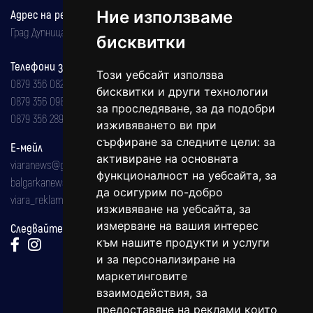
Адрес на редакцията
Ние използваме
Град Дупница, ул.''Христо Ботев" 43
бисквитки
Телефони за реклама и абонаменти
Този уебсайт използва
0879 356 082
бисквитки и други технологии
0879 356 098
за проследяване, за да подобри
0879 356 289
изживяването ви при
сърфиране за следните цели:
за
Е-мейл
активиране на основната
viaranews@gmail.com
функционалност на уебсайта
,
за
balgarkanews@gmail.com
да осигурим по-добро
viara_reklama@mail.bg
изживяване на уебсайта
,
за
измерване на вашия интерес
Следвайте ни:
към нашите продукти и услуги
и за персонализиране на
маркетинговите
взаимодействия
,
за
предоставяне на реклами които