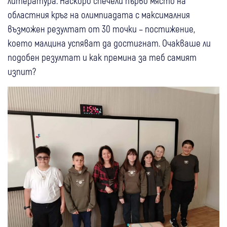
литература. Наскоро спечели първо място на
областния кръг на олимпиадата с максималния
възможен резултат от 30 точки – постижение,
което малцина успяват да достигнат. Очакваше ли
подобен резултат и как премина за теб самият
изпит?