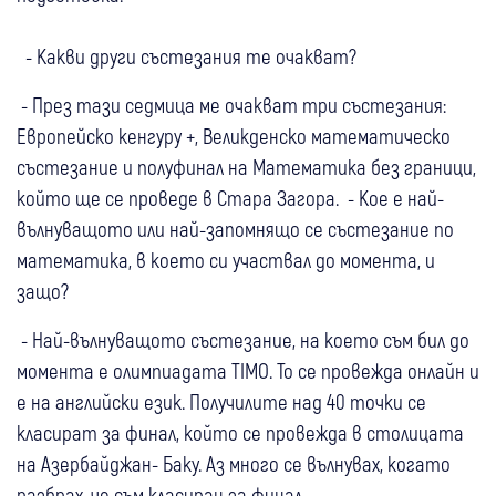
- Какви други състезания те очакват?
- През тази седмица ме очакват три състезания:
Европейско кенгуру +, Великденско математическо
състезание и полуфинал на Математика без граници,
който ще се проведе в Стара Загора. - Кое е най-
вълнуващото или най-запомнящо се състезание по
математика, в което си участвал до момента, и
защо?
- Най-вълнуващото състезание, на което съм бил до
момента е олимпиадата TIMO. То се провежда онлайн и
е на английски език. Получилите над 40 точки се
класират за финал, който се провежда в столицата
на Азербайджан- Баку. Аз много се вълнувах, когато
разбрах, че съм класиран за финал.