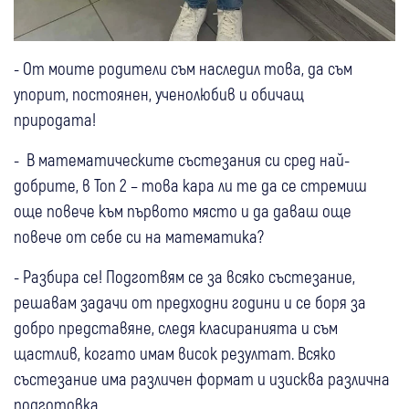
- От моите родители съм наследил това, да съм
упорит, постоянен, ученолюбив и обичащ
природата!
- В математическите състезания си сред най-
добрите, в Топ 2 – това кара ли те да се стремиш
още повече към първото място и да даваш още
повече от себе си на математика?
- Разбира се! Подготвям се за всяко състезание,
решавам задачи от предходни години и се боря за
добро представяне, следя класиранията и съм
щастлив, когато имам висок резултат. Всяко
състезание има различен формат и изисква различна
подготовка.