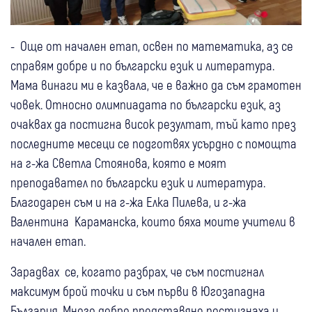
- Още от начален етап, освен по математика, аз се
справям добре и по български език и литература.
Мама винаги ми е казвала, че е важно да съм грамотен
човек. Относно олимпиадата по български език, аз
очаквах да постигна висок резултат, тъй като през
последните месеци се подготвях усърдно с помощта
на г-жа Светла Стоянова, която е моят
преподавател по български език и литература.
Благодарен съм и на г-жа Елка Пилева, и г-жа
Валентина Караманска, които бяха моите учители в
начален етап.
Зарадвах се, когато разбрах, че съм постигнал
максимум брой точки и съм първи в Югозападна
България. Много добро представяне постигнаха и