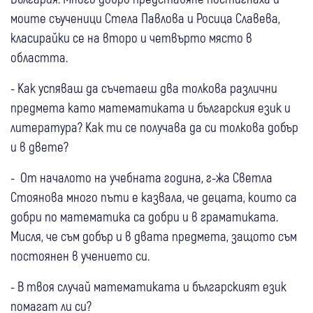
моите съученици Стела Павлова и Росица Славева,
класирайки се на второ и четвърто място в
областта.
- Как успяваш да съчетаеш два толкова различни
предмета като математиката и българския език и
литература? Как ти се получава да си толкова добър
и в двете?
- От началото на учебната година, г-жа Светла
Стоянова много пъти е казвала, че децата, които са
добри по математика са добри и в граматиката.
Мисля, че съм добър и в двата предмета, защото съм
постоянен в учението си.
- В твоя случай математиката и българският език
помагат ли си?