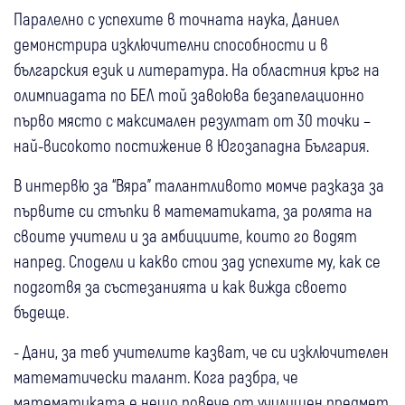
Паралелно с успехите в точната наука, Даниел
демонстрира изключителни способности и в
българския език и литература. На областния кръг на
олимпиадата по БЕЛ той завоюва безапелационно
първо място с максимален резултат от 30 точки –
най-високото постижение в Югозападна България.
В интервю за “Вяра” талантливото момче разказа за
първите си стъпки в математиката, за ролята на
своите учители и за амбициите, които го водят
напред. Сподели и какво стои зад успехите му, как се
подготвя за състезанията и как вижда своето
бъдеще.
- Дани, за теб учителите казват, че си изключителен
математически талант. Кога разбра, че
математиката е нещо повече от училищен предмет