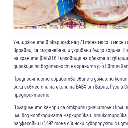
Унищожените в екарисаж над 7,1 тона месо и месн
Здравец, са съхранявани и укривани близо година.
на храните (ОДБХ) в Търговище на обекта е извърш
дирекция по безопасност на храните д-р Евтим Ха
Предприятието обработва свине и домашни копит
била съвместна на екипи на БАБХ от Варна, Русе и
предприятието.
В хладилните камери са открити значителни колич
или без необходимата маркировка и етикетировка.
разфасовки и 1,692 тона свински субпродукти с изт