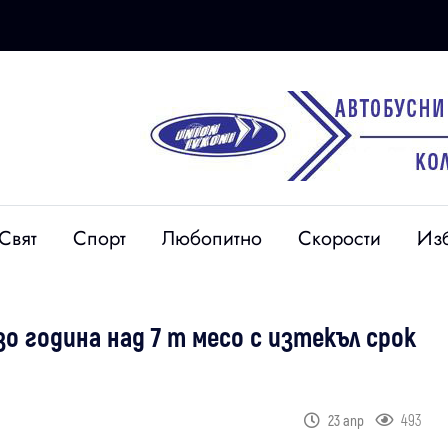
Свят
Спорт
Любопитно
Скорости
Из
зо година над 7 т месо с изтекъл срок
493
23 апр