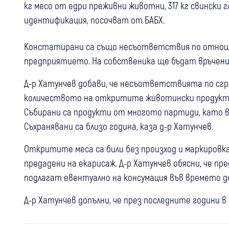
кг месо от едри преживни животни, 317 кг свински гл
идентификация, посочват от БАБХ.
Констатирани са също несъответствия по отноше
предприятието. На собственика ще бъдат връчени
Д-р Хатунчев добави, че несъответствията по сгр
количеството на откритите животински продукти. Т
Събирани са продукти от многото партиди, като в 
Съхранявани са близо година, каза д-р Хатунчев.
Откритите меса са били без произход и маркировка
предадени на екарисаж. Д-р Хатунчев обясни, че пре
подлагат евентуално на консумация във времето 
Д-р Хатунчев допълни, че през последните години в
07 авг
Кюстендил
Шарка по овце и кози в Кюстендилско: