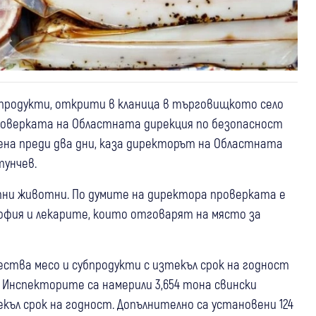
и продукти, открити в кланица в търговищкото село
 Проверката на Областната дирекция по безопасност
ена преди два дни, каза директорът на Областната
тунчев.
ни животни. По думите на директора проверката е
 София и лекарите, които отговарят на място за
ества месо и субпродукти с изтекъл срок на годност
 Инспекторите са намерили 3,654 тона свински
екъл срок на годност. Допълнително са установени 124