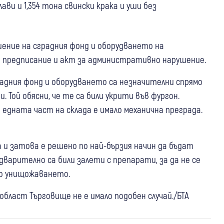
ави и 1,354 тона свински крака и уши без
ние на сградния фонд и оборудването на
 предписание и акт за административно нарушение.
адния фонд и оборудването са незначителни спрямо
ой обясни, че те са били укрити във фургон.
едната част на склада е имало механична преграда.
 и затова е решено по най-бързия начин да бъдат
дварително са били залети с препарати, за да не се
до унищожаването.
 област Търговище не е имало подобен случай./БТА
05 авг
България
“Фалшив лукс“ в бутилка: Близо 7 тона