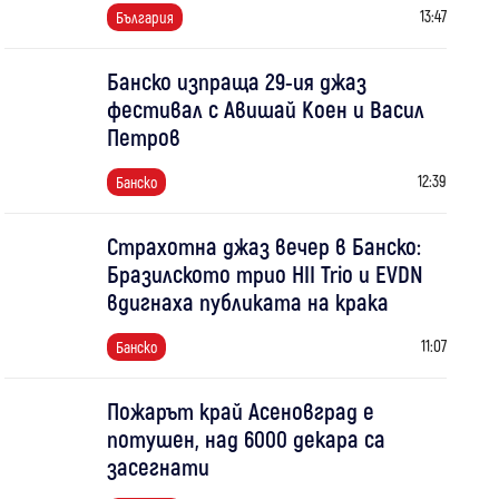
13:47
България
Банско изпраща 29-ия джаз
фестивал с Авишай Коен и Васил
Петров
12:39
Банско
Страхотна джаз вечер в Банско:
Бразилското трио HII Trio и EVDN
вдигнаха публиката на крака
11:07
Банско
Пожарът край Асеновград е
потушен, над 6000 декара са
засегнати