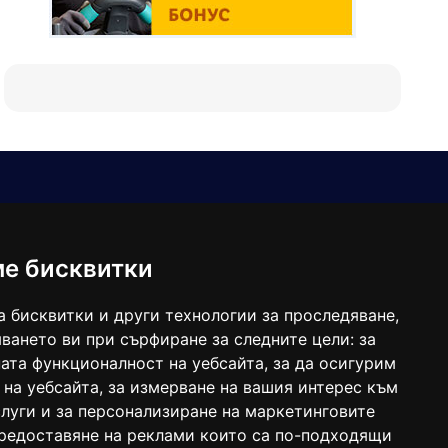
Е-мейл
Следвайте ни:
viaranews@gmail.com
balgarkanews@gmail.com
ме бисквитки
viara_reklama@mail.bg
а бисквитки и други технологии за проследяване,
ването ви при сърфиране за следните цели:
за
ата функционалност на уебсайта
,
за да осигурим
 на уебсайта
,
за измерване на вашия интерес към
луги и за персонализиране на маркетинговите
предоставяне на реклами които са по-подходящи