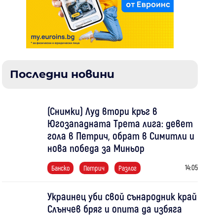
Последни новини
(Снимки) Луд втори кръг в
Югозападната Трета лига: девет
гола в Петрич, обрат в Симитли и
нова победа за Миньор
14:05
Банско
Петрич
Разлог
Украинец уби свой сънародник край
Слънчев бряг и опита да избяга