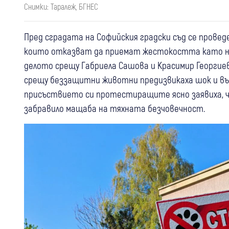
Снимки: Таралеж, БГНЕС
Пред сградата на Софийския градски съд се провед
които отказват да приемат жестокостта като но
делото срещу Габриела Сашова и Красимир Георгие
срещу беззащитни животни предизвикаха шок и въ
присъствието си протестиращите ясно заявиха, ч
забравило мащаба на тяхната безчовечност.