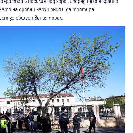
ераства в насилие над хора“. Според него е крайно
 като на дребни нарушения и да третира
ост за обществения морал.