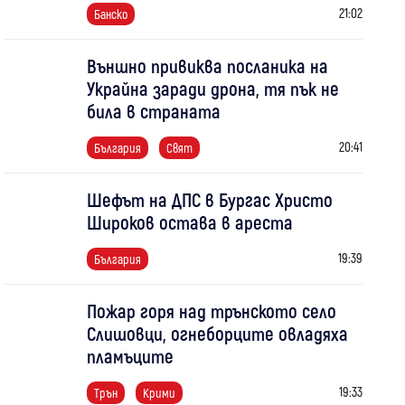
21:02
Банско
Външно привиква посланика на
Украйна заради дрона, тя пък не
била в страната
20:41
България
Свят
Шефът на ДПС в Бургас Христо
Широков остава в ареста
19:39
България
Пожар горя над трънското село
Слишовци, огнеборците овладяха
пламъците
19:33
Трън
Крими