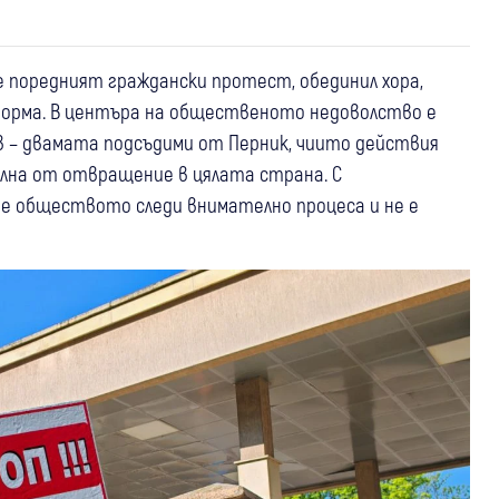
е поредният граждански протест, обединил хора,
рма. В центъра на общественото недоволство е
в – двамата подсъдими от Перник, чиито действия
лна от отвращение в цялата страна. С
е обществото следи внимателно процеса и не е