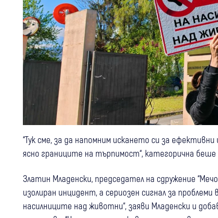
“Тук сме, за да напомним искането си за ефективни 
ясно границите на търпимост“, категорична беше 
Златин Младенски, председател на сдружение “Мечо 
изолиран инцидент, а сериозен сигнал за проблеми
насилниците над животни“, заяви Младенски и доб