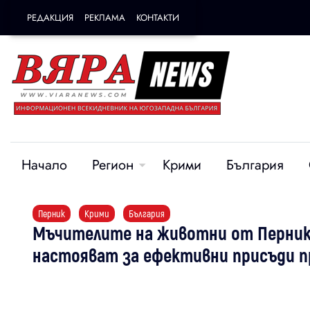
РЕДАКЦИЯ
РЕКЛАМА
КОНТАКТИ
Начало
Регион
Крими
България
Перник
Крими
България
Мъчителите на животни от Перник 
настояват за ефективни присъди п