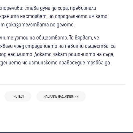
оречиви: става дума за хора, превърнали
жданите настояват, че определянето им като
 от доказателствата по делото.
лните устои на обществото. Те вярват, че
явали чрез страданието на невинни същества, са
ред насилието. Докато чакат решението на съда,
ждението, че истинското правосъдие трябва да
07 авг
България
Оставиха в ареста младежите за
07 авг
България
убийството в Пловдив: Горили
06 авг
България
Жестокото убийство в Пловдив:
жертвата с цигари, ограбили я и си
ПРОТЕСТ
НАСИЛИЕ НАД ЖИВОТНИ
Отложиха делото срещу мъжа, обвинен
Прокуратурата иска постоянен арест
купили дюнери
в жестокото убийство на жена в
за обвинените тийнейджъри
Първомай