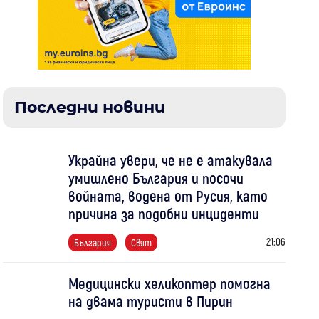
Последни новини
Украйна увери, че не е атакувала
умишлено България и посочи
войната, водена от Русия, като
причина за подобни инциденти
21:06
България
Свят
Медицински хеликоптер помогна
на двама туристи в Пирин