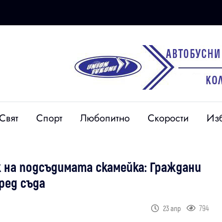
Свят
Спорт
Любопитно
Скорости
Из
на подсъдимата скамейка: Граждани
ред съда
794
23 апр