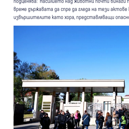
подценява: “Насилието над животни почти винаги пр
време държавата да спре да гледа на тези актове
извършителите като хора, представляващи опасн