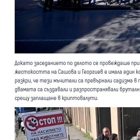
Докато заседанието по делото се провеждаше при 
жестокостта на Сашова и Георгиев е имала един 
разкри, че тези мъчители са превърнали садизма в п
двамата са създавали и разпространявали брутални
срещу заплащане в криптовалути.