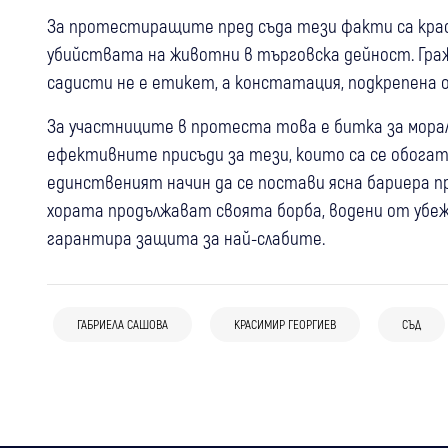
За протестиращите пред съда тези факти са красн
убийствата на животни в търговска дейност. Гра
садисти не е етикет, а констатация, подкрепена
За участниците в протеста това е битка за мора
ефективните присъди за тези, които са се обогат
единственият начин да се постави ясна бариера п
хората продължават своята борба, водени от убе
гарантира защита за най-слабите.
07 авг
България
Свят
07 авг
България
МВнР към Северна Македония: Ива
06 авг
Благоевград
Дупница
Перник
Петимата младежи застават пред
Михаилова трябва да получи достъп до
ГАБРИЕЛА САШОВА
КРАСИМИР ГЕОРГИЕВ
СЪД
От Благоевград през Дупница до
съда за убийството в Пловдив: Побоят
необходимото лечение
Батановци: Съдът остави в ареста
над мъжа е продължил над час
тримата обвинени за дръзкия обир