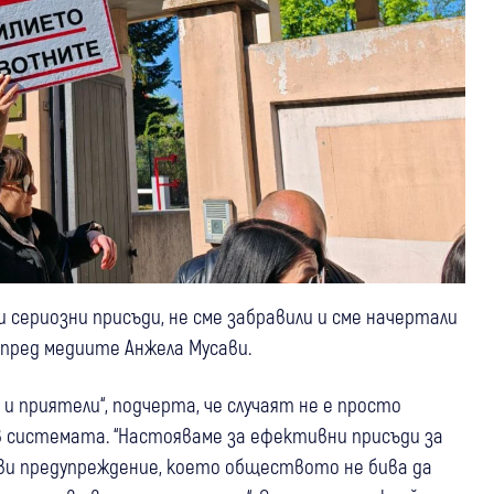
и сериозни присъди, не сме забравили и сме начертали
пред медиите Анжела Мусави.
и приятели“, подчерта, че случаят не е просто
 в системата. “Настояваме за ефективни присъди за
ави предупреждение, което обществото не бива да