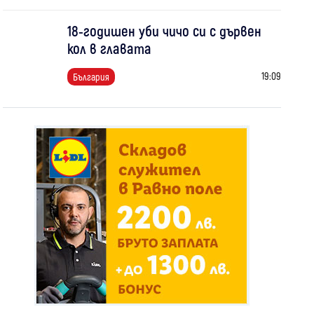
18-годишен уби чичо си с дървен
кол в главата
19:09
България