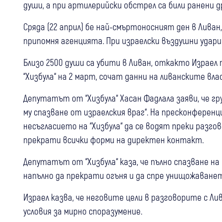
души, а при артилерийски обстрел са били ранени д
Сряда (22 април) бе най-смъртоносният ден в Ливан,
припомня агенцията. При израелски въздушни удари
Близо 2500 души са убити в Ливан, откакто Израе
“Хизбула“ на 2 март, сочат данни на ливанските вл
Депутатът от “Хизбула“ Хасан Фадлала заяви, че г
му спазване от израелския враг“. На пресконференц
несъгласието на “Хизбула“ да се водят преки разго
прекрати всички форми на директен контакт.
Депутатът от “Хизбула“ каза, че пълно спазване н
напълно да прекрати огъня и да спре унищожаванет
Израел казва, че неговите цели в разговорите с Лив
условия за мирно споразумение.