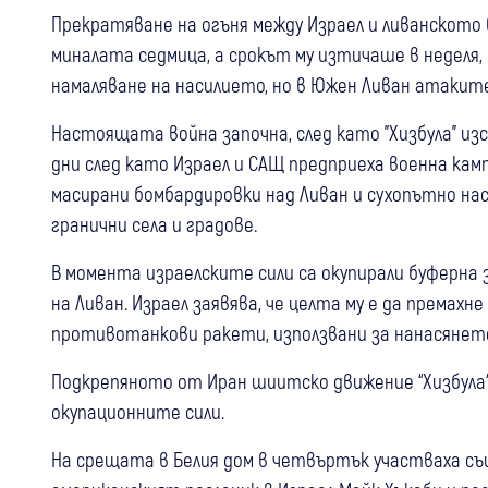
Прекратяване на огъня между Израел и ливанското 
миналата седмица, а срокът му изтичаше в неделя
намаляване на насилието, но в Южен Ливан атаките
Настоящата война започна, след като "Хизбула" из
дни след като Израел и САЩ предприеха военна кам
масирани бомбардировки над Ливан и сухопътно нас
гранични села и градове.
В момента израелските сили са окупирали буферна 
на Ливан. Израел заявява, че целта му е да премахн
противотанкови ракети, използвани за нанасянет
Подкрепяното от Иран шиитско движение “Хизбула“ 
окупационните сили.
На срещата в Белия дом в четвъртък участваха съ