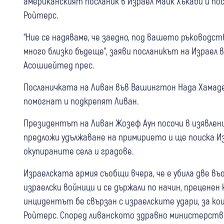
американският посланик в Израел Майк Хъкаби и по
Ройтерс.
“Ние се надяваме, че заедно, под вашето ръководст
много близко бъдеще“, заяви посланикът на Израел
Асошиейтед прес.
Посланичката на Ливан във Вашингтон Нада Хамаде 
помогнат и подкрепят Ливан.
Президентът на Ливан Жозеф Аун посочи в изявлен
предложи удължаване на примирието и ще поиска И
окупираните села и градове.
Израелската армия съобщи вчера, че е убила две въ
израелски войници и се държали по начин, преценен
инцидентът бе свързан с израелските удари, за ко
Ройтерс. Според ливанското здравно министерство