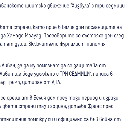
иванското шиитско движение "Хизбула" с три седмици,
двете страни, като прие в Белия дом посланиците на
ада Хамаде Моауад. Преговорите се състояха ден след
ха пет души, включително журналист, напомня
Ливан, за да му помогнат да се защитава от
 Ливан ще бъде удължено с ТРИ СЕДМИЦИ“, написа в
лд Тръмп, цитиран от ДПА.
а се срещнат в Белия дом през този период и изрази
 двете страни тази година, допълва Франс прес.
отношения помежду си и официално са във война от