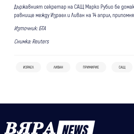
Държавният секретар на САЩ Марко Рубио бе дома
равнище между Израел и Ливан на 14 април, припомн
Източник: БТА
Снимка: Reuters
05 авг
Свят
05 авг
Банско
15:18
Свят
Зеленски след руската атака:
Чуждестранната група италианци
Иран: Сделката за Ормузкия проток е в
ИЗРАЕЛ
ЛИВАН
ПРИМИРИЕ
САЩ
“Можехме да спасим животи, ако
провокирали конфликт, хотелът
заключителна фаза
имахме повече противоракетна
отчита щети за около 15 000 евро
защита“