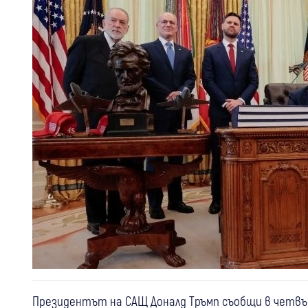
Президентът на САЩ Доналд Тръмп съобщи в четвърт