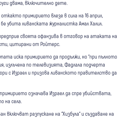
руги двама, включително дете.
 откакто примирието влезе в сила на 16 април,
 бе убита ливанската журналистка Амал Халил.
л предприе своята офанзива в отговор на атаката на
асти, цитирани от Ройтерс.
рупата иска примирието да продължи, но “при пълното
ия, излъчена по телевизията, Фадлала подчерта
вори с Израел и призова ливанското правителство да
а примирието означава Израел да спре убийствата,
о на села.
ан включват разпускане на “Хизбула“ и създаване на