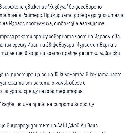
въоръжено движение “Хизбула“ бе договорено
, припомня Ройтерс. Примирието доведе до значително
 на Израел продължиха, отбелязва агенцията.
стреля ракети срещу северната част на Израел, два
пания срещу Иран на 28 февруари. Израел отвърна с
тъпление, в хода на което превзе десетки ливански
зона, простираща се на 10 километра в южната част
е заплахата от ракети с малък обсег и
о на удари срещу негова територия.
казва, че има право на съпротива срещу
що вицепрезидентът на САЩ Джей Ди Ванс,