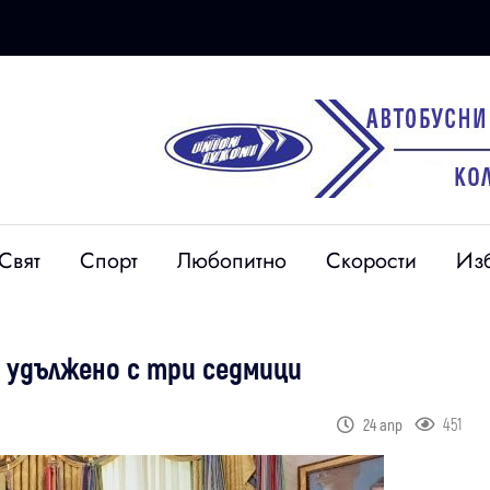
Свят
Спорт
Любопитно
Скорости
Из
 удължено с три седмици
451
24 апр