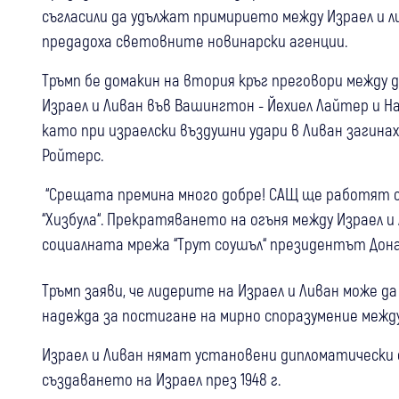
съгласили да удължат примирието между Израел и л
предадоха световните новинарски агенции.
Тръмп бе домакин на втория кръг преговори между 
Израел и Ливан във Вашингтон - Йехиел Лайтер и Н
като при израелски въздушни удари в Ливан загина
Ройтерс.
“Срещата премина много добре! САЩ ще работят с 
“Хизбула“. Прекратяването на огъня между Израел и
социалната мрежа “Трут соушъл“ президентът Дона
Тръмп заяви, че лидерите на Израел и Ливан може д
надежда за постигане на мирно споразумение между
Израел и Ливан нямат установени дипломатически 
създаването на Израел през 1948 г.