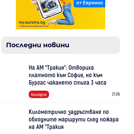
Последни новини
На АМ “Тракия“: Отвориха
платното към София, но към
Бургас чакането стига 3 часа
21:09
България
Километрично задръстване по
обходните маршрути след пожара
на АМ "Тракия