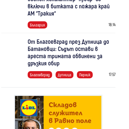
включи в битката с пожара край
АМ “Тракия“
18:14
България
От Благоевград през Дупница до
Батановци: Съдът остави в
ареста тримата обвинени за
дръзкия обир
17:57
Благоевград
Дупница
Перник