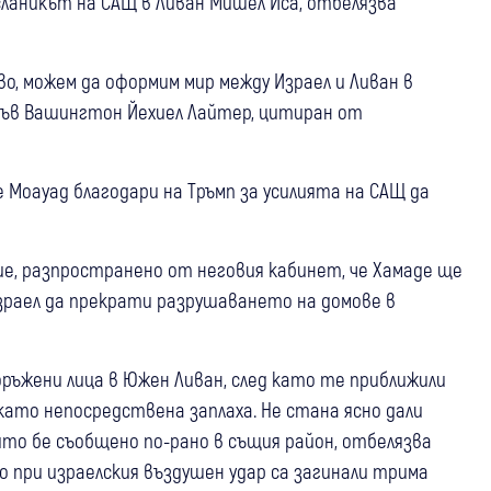
сланикът на САЩ в Ливан Мишел Иса, отбелязва
во, можем да оформим мир между Израел и Ливан в
 във Вашингтон Йехиел Лайтер, цитиран от
Моауад благодари на Тръмп за усилията на САЩ да
ие, разпространено от неговия кабинет, че Хамаде ще
зраел да прекрати разрушаването на домове в
оръжени лица в Южен Ливан, след като те приближили
 като непосредствена заплаха. Не стана ясно дали
ито бе съобщено по-рано в същия район, отбелязва
 при израелския въздушен удар са загинали трима