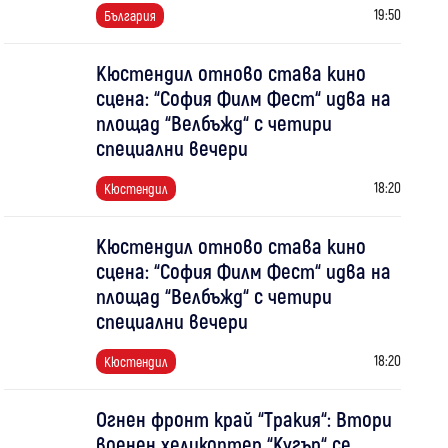
19:50
България
Кюстендил отново става кино
сцена: “София Филм Фест“ идва на
площад “Велбъжд“ с четири
специални вечери
18:20
Кюстендил
Кюстендил отново става кино
сцена: “София Филм Фест“ идва на
площад “Велбъжд“ с четири
специални вечери
18:20
Кюстендил
Огнен фронт край “Тракия“: Втори
военен хеликоптер “Кугър“ се