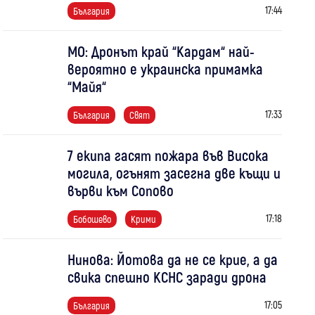
17:44
България
МО: Дронът край “Кардам“ най-
вероятно е украинска примамка
“Майя“
17:33
България
Свят
7 екипа гасят пожара във Висока
могила, огънят засегна две къщи и
върви към Сопово
17:18
Бобошево
Крими
Нинова: Йотова да не се крие, а да
свика спешно КСНС заради дрона
17:05
България