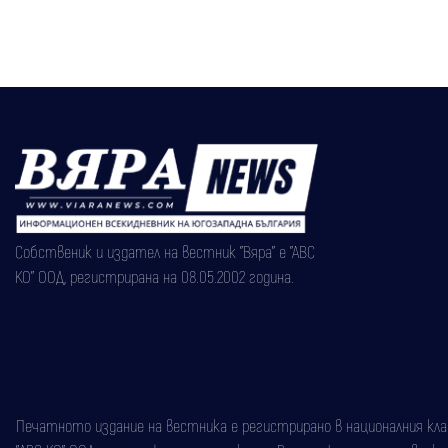
Собственик и издател на вестник "Вяра" е "АВС
КО" ООД, регистрирана на 08.05.2002 година.
Печатното издание на вестника е регистрирано в националния класи