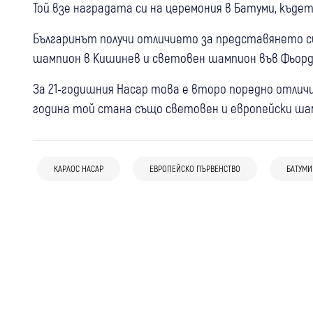
Той взе наградата си на церемония в Батуми, къде
Българинът получи отличието за представянето си
шампион в Кишинев и световен шампион във Фьорд
За 21-годишния Насар това е второ поредно отличи
година той стана също световен и европейски шамп
28 юли
Благоевград
Спорт
06 авг
Свят
21 юли
Дупница
Спорт
Благоевград откри европейските
Мащабен срив остави голяма част от
КАРЛОС НАСАР
ЕВРОПЕЙСКО ПЪРВЕНСТВО
БАТУМИ
СКТМ Марек 76: Успешно представяне
квалификации по бейзбол, Гюров хвърли
Грузия без електрозахранване
на Дея Милтанова и националите на
първата топка
европейското до 19 г. по тенис на маса