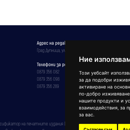
Адрес на редакцията
Град Дупница, ул.''Христо Ботев" 43
Ние използва
Телефони за реклама и абонаменти
0879 356 082
Този уебсайт използв
0879 356 098
за да подобри изживя
0879 356 289
активиране на основн
по-добро изживяване
нашите продукти и ус
взаимодействия
,
за 
за вас
.
фикатор на печатните издания (Българска национална агенция за ISSN)
Съгласен съм
Аз 