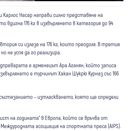
 Карлос Насар направи силно представяне на
то вдигна 176 кг в изхвърлянето в категория до 94
 втория си излезе на 176 кг, които преодоля. В третия
но не успя да го реализира.
адпреварата е арменецът Ара Аганян, който записа
д изхвърлянето е турчинът Хакан Шукрю Курназ със 166
състезанието – изтласкването, която ще определи
гист на годината" в Европа, който се връчва от
Междуродната асоциация на спортната преса (AIPS).