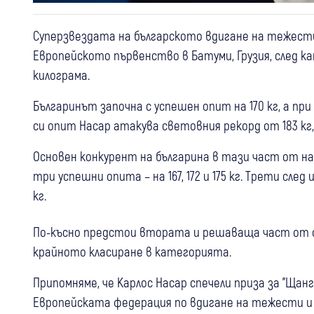
Суперзвездата на българското вдигане на тежести
Европейското първенство в Батуми, Грузия, след ка
килограма.
Българинът започна с успешен опит на 170 кг, а при
си опит Насар атакува световния рекорд от 183 кг, 
Основен конкурент на българина в тази част от н
три успешни опита – на 167, 172 и 175 кг. Трети сле
кг.
По-късно предстои втората и решаваща част от 
крайното класиране в категорията.
Припомняме, че Карлос Насар спечели приза за "Щан
Европейската федерация по вдигане на тежести и 