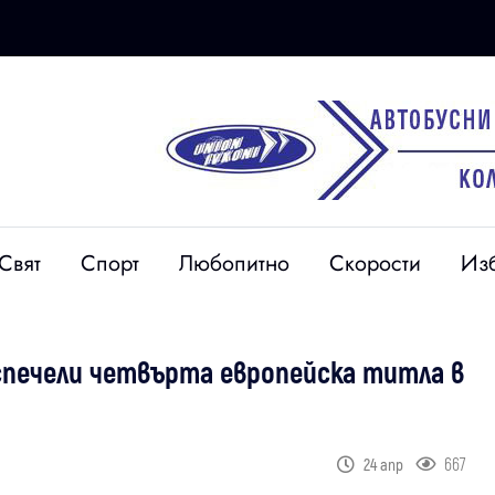
Свят
Спорт
Любопитно
Скорости
Из
 спечели четвърта европейска титла в
667
24 апр