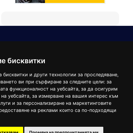
Е-мейл
Следвайте ни:
viaranews@gmail.com
balgarkanews@gmail.com
ме бисквитки
viara_reklama@mail.bg
а бисквитки и други технологии за проследяване,
ването ви при сърфиране за следните цели:
за
ата функционалност на уебсайта
,
за да осигурим
 на уебсайта
,
за измерване на вашия интерес към
луги и за персонализиране на маркетинговите
предоставяне на реклами които са по-подходящи
 под номер: ISSN 1312-4722.
отказвам
Промяна на предпочитанията ми