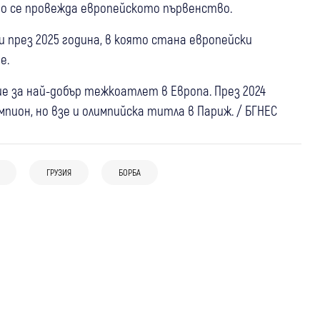
то се провежда европейското първенство.
 през 2025 година, в която стана европейски
е.
е за най-добър тежкоатлет в Европа. През 2024
ион, но взе и олимпийска титла в Париж. / БГНЕС
28 юли
Сандански
Спорт
23 юли
Самоков
Спорт
Голямата цел пред Петър Мицин:
13 юли
Дупница
Спорт
Зелен баскетбол в Самоков: Хиляди
Плувецът на “Вихрен“ преследва финал
ГРУЗИЯ
БОРБА
България е в Топ 16 на Европа по тенис
пластмасови бутилки бяха събрани
на Европейското в Париж
на маса, дупнишки таланти
разделно по време на eвропървенство
продължават без загуба