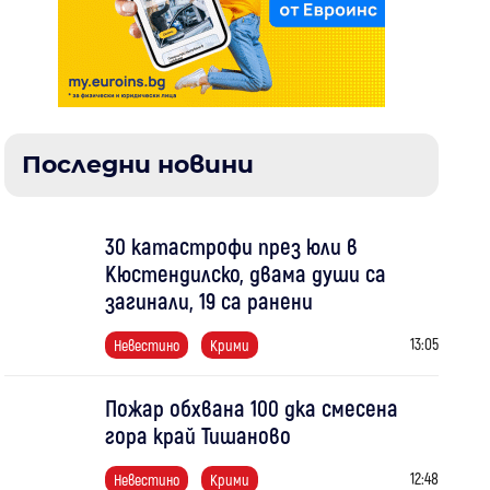
Последни новини
30 катастрофи през юли в
Кюстендилско, двама души са
загинали, 19 са ранени
13:05
Невестино
Крими
Пожар обхвана 100 дка смесена
гора край Тишаново
12:48
Невестино
Крими