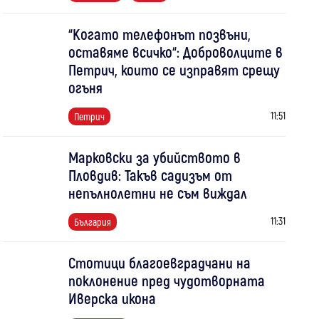
“Когато телефонът позвъни,
оставяме всичко“: Доброволците в
Петрич, които се изправят срещу
огъня
11:51
Петрич
Марковски за убийството в
Пловдив: Такъв садизъм от
непълнолетни не съм виждал
11:31
България
Стотици благоевградчани на
поклонение пред чудотворната
Иверска икона