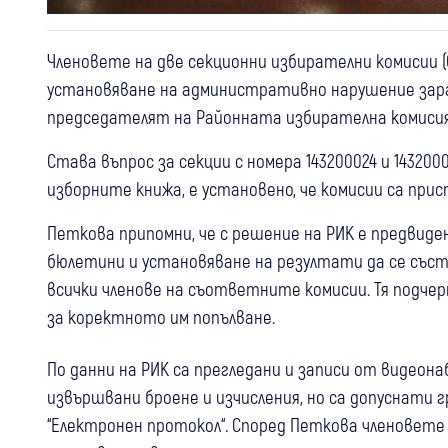
Членовете на две секционни избирателни комисии (
установяване на административно нарушение зарад
председателят на Районната избирателна комисия 
Става въпрос за секции с номера 143200024 и 14320
изборните книжа, е установено, че комисии са прис
Петкова припомни, че с решение на РИК е предвид
бюлетини и установяване на резултати да се със
всички членове на съответните комисии. Тя подч
за коректното им попълване.
По данни на РИК са прегледани и записи от видеона
извършвани броене и изчисления, но са допуснати
“Електронен протокол“. Според Петкова членовете 