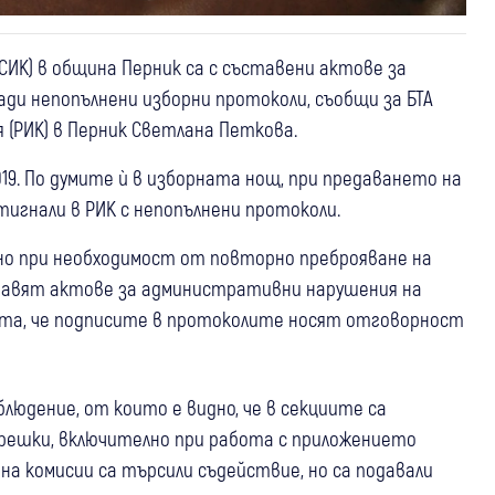
СИК) в община Перник са с съставени актове за
и непопълнени изборни протоколи, съобщи за БТА
(РИК) в Перник Светлана Петкова.
0019. По думите ѝ в изборната нощ, при предаването на
тигнали в РИК с непопълнени протоколи.
ено при необходимост от повторно преброяване на
тавят актове за административни нарушения на
ерта, че подписите в протоколите носят отговорност
блюдение, от които е видно, че в секциите са
 грешки, включително при работа с приложението
на комисии са търсили съдействие, но са подавали