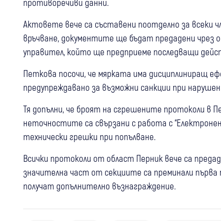
противоречиви данни.
Актовете вече са съставени поотделно за всеки чл
връчване, документите ще бъдат предадени чрез об
управител, който ще предприеме последващи дейс
Петкова посочи, че мярката има дисциплиниращ ефе
предупреждавано за възможни санкции при нарушен
Тя допълни, че броят на сгрешените протоколи в П
неточностите са свързани с работа с “Електронен п
технически грешки при попълване.
Всички протоколи от област Перник вече са преда
значителна част от секциите са преминали първа 
получат допълнително възнаграждение.
07 авг
Радомир
Крими
07 авг
Радомир
Крими
07 авг
Перник
Крими