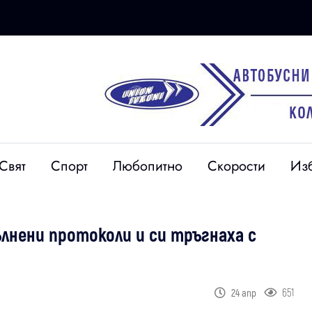
Свят
Спорт
Любопитно
Скорости
Из
ълнени протоколи и си тръгнаха с
651
24 апр