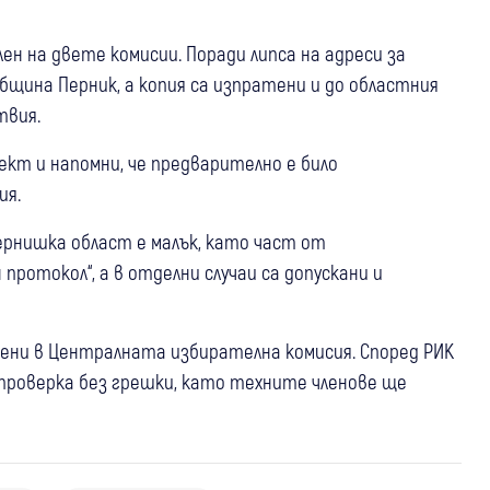
ен на двете комисии. Поради липса на адреси за
щина Перник, а копия са изпратени и до областния
твия.
кт и напомни, че предварително е било
ия.
ернишка област е малък, като част от
ротокол“, а в отделни случаи са допускани и
дени в Централната избирателна комисия. Според РИК
проверка без грешки, като техните членове ще
07 авг
Крими
07 авг
Перник
Крими
06 авг
Перник
Това няма място в Радомир!“ Кметът