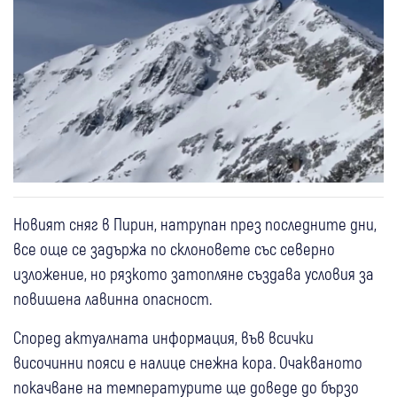
Новият сняг в Пирин, натрупан през последните дни,
все още се задържа по склоновете със северно
изложение, но рязкото затопляне създава условия за
повишена лавинна опасност.
Според актуалната информация, във всички
височинни пояси е налице снежна кора. Очакваното
покачване на температурите ще доведе до бързо