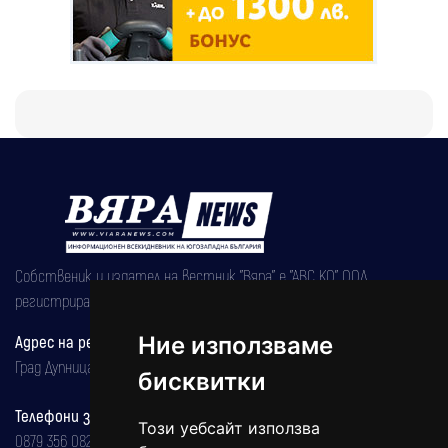
Собственик и издател на вестник "Вяра" е "АВС КО" ООД,
регистрирана на 08.05.2002 година.
Адрес на редакцията
Ние използваме
Град Дупница, ул.''Христо Ботев" 43
бисквитки
Телефони за реклама и абонаменти
Този уебсайт използва
0879 356 082