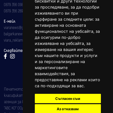
бисквитки и други технологии
0879 356 098
за проследяване, за да подобри
0879 356 289
изживяването ви при
сърфиране за следните цели:
за
Е-мейл
активиране на основната
viaranews@gmail.com
функционалност на уебсайта
,
за
balgarkanews@gmail.com
да осигурим по-добро
viara_reklama@mail.bg
изживяване на уебсайта
,
за
измерване на вашия интерес
Следвайте ни:
към нашите продукти и услуги
и за персонализиране на
маркетинговите
взаимодействия
,
за
предоставяне на реклами които
са по-подходящи за вас
.
Печатното издание на вестника е регистрирано в националния
класификатор на печатните издания (Българска национална
Съгласен съм
агенция за ISSN) под номер: ISSN 1312-4722.
"АВС КО" ООД е притежател на марката: Вяра информационен
Аз отказвам