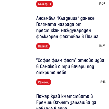
18:26
България
Ансамбъл “Кладница“ донесе
Голямата награда от
престижен международен
фолклорен фестивал в Полша
18:25
Перник
"София филм фест" отново идва
в Самоков с три вечери под
открито небе
18:14
Самоков
Пожар край кметството в
Еремия: Огънят заплашва да
навлезе в гора