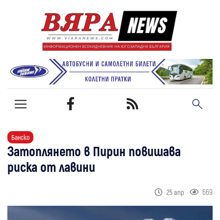
Банско
Затоплянето в Пирин повишава
риска от лавини
669
25 апр