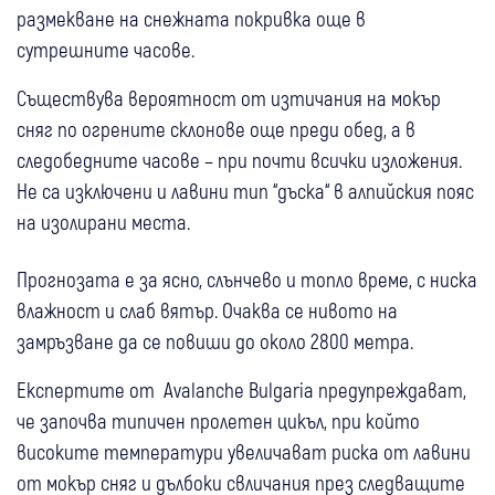
размекване на снежната покривка още в
сутрешните часове.
Съществува вероятност от изтичания на мокър
сняг по огрените склонове още преди обед, а в
следобедните часове – при почти всички изложения.
Не са изключени и лавини тип “дъска“ в алпийския пояс
на изолирани места.
Прогнозата е за ясно, слънчево и топло време, с ниска
влажност и слаб вятър. Очаква се нивото на
замръзване да се повиши до около 2800 метра.
Експертите от Avalanche Bulgaria предупреждават,
че започва типичен пролетен цикъл, при който
високите температури увеличават риска от лавини
от мокър сняг и дълбоки свличания през следващите