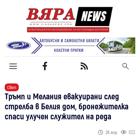
Свят
Тръмп и Мелания евакуирани след
стрелба в Белия дом, бронежителка
спаси улучен служител на реда
633
26 апр