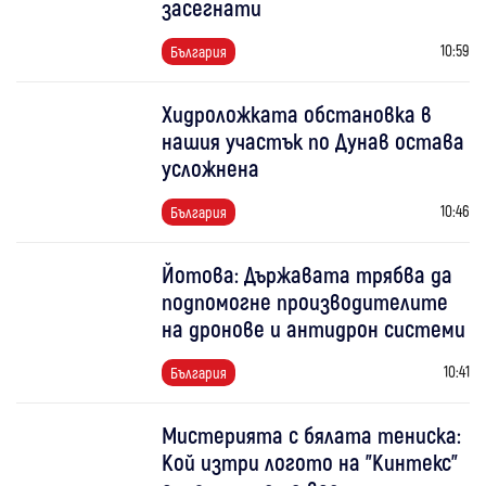
засегнати
10:59
България
Хидроложката обстановка в
нашия участък по Дунав остава
усложнена
10:46
България
Йотова: Държавата трябва да
подпомогне производителите
на дронове и антидрон системи
10:41
България
Мистерията с бялата тениска:
Кой изтри логото на "Кинтекс"