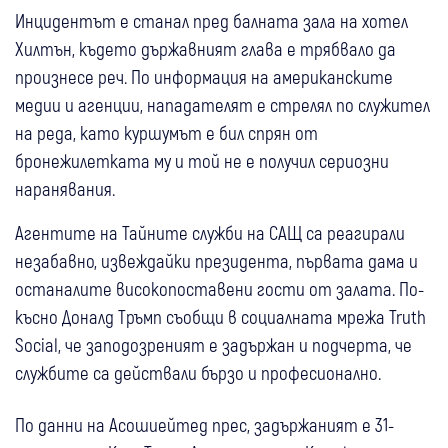
Инцидентът е станал пред балната зала на хотел
Хилтън, където държавният глава е трябвало да
произнесе реч. По информация на американските
медии и агенции, нападателят е стрелял по служител
на реда, като куршумът е бил спрян от
бронежилетката му и той не е получил сериозни
наранявания.
Агентите на Тайните служби на САЩ са реагирали
незабавно, извеждайки президента, първата дама и
останалите високопоставени гости от залата. По-
късно Доналд Тръмп съобщи в социалната мрежа Truth
Social, че заподозреният е задържан и подчерта, че
службите са действали бързо и професионално.
По данни на Асошиейтед прес, задържаният е 31-