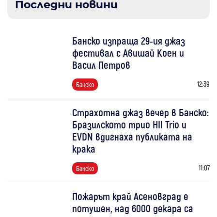
Последни новини
Банско изпраща 29-ия джаз
фестивал с Авишай Коен и
Васил Петров
12:39
Банско
Страхотна джаз вечер в Банско:
Бразилското трио HII Trio и
EVDN вдигнаха публиката на
крака
11:07
Банско
Пожарът край Асеновград е
потушен, над 6000 декара са