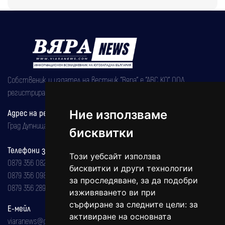
Собственик и издател на вестник "Вяра" е "АВС КО" ООД,
регистрирана на 08.05.2002 година.
Адрес на редакцията
Ние използваме
Град Дупница, ул.''Христо Ботев" 43
бисквитки
Телефони за реклама и абонаменти
Този уебсайт използва
0879 356 082
бисквитки и други технологии
0879 356 098
за проследяване, за да подобри
0879 356 289
изживяването ви при
сърфиране за следните цели:
за
Е-мейл
активиране на основната
viaranews@gmail.com