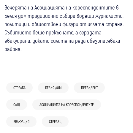
Вечерята на Асоциацията на кореспондентите в
Белия дом традиционно събира водещи журналисти,
политици и обществени фигури от цялата страна.
Събитието беше прекъснато, а сградата –
евакуирана, докато силите на реда обезопасяваха
района.
СТРЕЛБА
БЕЛИЯ ДОМ
ПРЕЗИДЕНТ
10:41
България
САЩ
АСОЦИАЦИЯТА НА КОРЕСПОНДЕНТИТЕ
07 авг
Свят
Йотова: Държавата трябва да
07 авг
Свят
Сенатът на САЩ одобри нов пакет
подпомогне производителите на дронове
07 авг
България
ЕВАКУАЦИЯ
СТРЕЛЕЦ
(Видео) "Търся те": Тийнейджър, облечен
санкции срещу Русия с фокус върху
и антидрон системи
Огнян Минчев: За победа на
като клоун, засне зловещо видео и уби
енергетиката