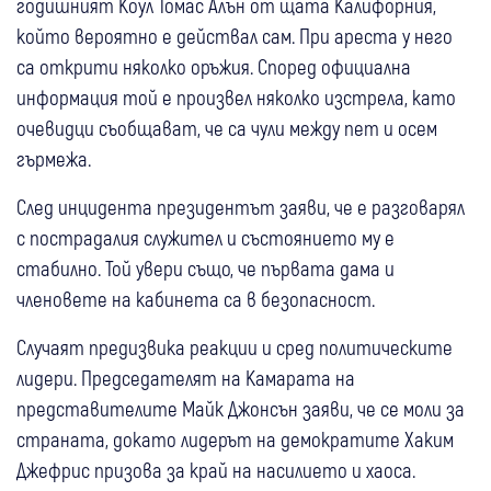
годишният Коул Томас Алън от щата Калифорния,
който вероятно е действал сам. При ареста у него
са открити няколко оръжия. Според официална
информация той е произвел няколко изстрела, като
очевидци съобщават, че са чули между пет и осем
гърмежа.
След инцидента президентът заяви, че е разговарял
с пострадалия служител и състоянието му е
стабилно. Той увери също, че първата дама и
членовете на кабинета са в безопасност.
Случаят предизвика реакции и сред политическите
лидери. Председателят на Камарата на
представителите Майк Джонсън заяви, че се моли за
страната, докато лидерът на демократите Хаким
Джефрис призова за край на насилието и хаоса.