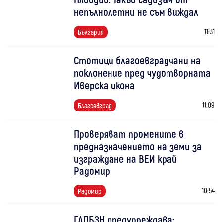
непълнолетни не съм виждал
11:31
България
Стотици благоевградчани на
поклонение пред чудотворната
Иверска икона
11:09
Благоевград
Проверяват промените в
предназначението на земи за
изграждане на ВЕИ край
Радомир
10:54
Радомир
ГДПБЗН предупреждава: