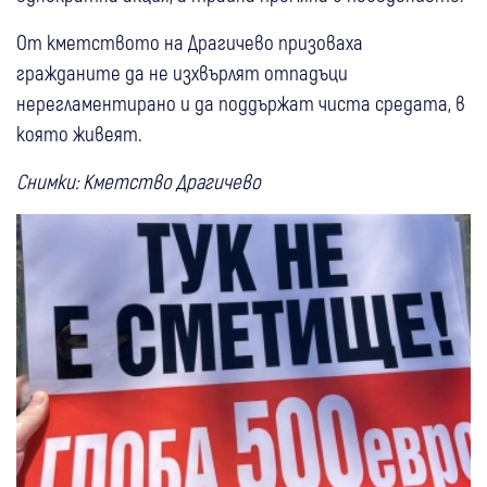
От кметството на Драгичево призоваха
гражданите да не изхвърлят отпадъци
нерегламентирано и да поддържат чиста средата, в
която живеят.
Снимки: Кметство Драгичево