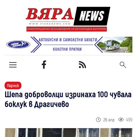
Перник
Шепа доброволци изринаха 100 чувала
боклук в Драгичево
499
26 апр