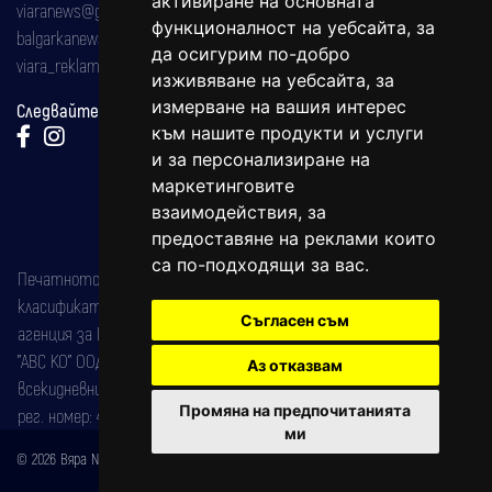
активиране на основната
viaranews@gmail.com
функционалност на уебсайта
,
за
balgarkanews@gmail.com
да осигурим по-добро
viara_reklama@mail.bg
изживяване на уебсайта
,
за
измерване на вашия интерес
Следвайте ни:
към нашите продукти и услуги
и за персонализиране на
маркетинговите
взаимодействия
,
за
предоставяне на реклами които
са по-подходящи за вас
.
Печатното издание на вестника е регистрирано в националния
класификатор на печатните издания (Българска национална
Съгласен съм
агенция за ISSN) под номер: ISSN 1312-4722.
"АВС КО" ООД е притежател на марката: Вяра информационен
Аз отказвам
всекидневник на югозападна България, със свидетелство за марка
Промяна на предпочитанията
рег. номер: 47857/11.05.2004 година.
ми
© 2026 Вяра News Всички права запазени!
Created by
DREAMmedia Creative Studio