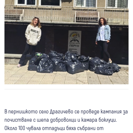
В пернишкото село Драгичево се проведе кампания за
почистване с шепа доброволци и камара боклуци.
Около 100 чувала отпадъци бяха събрани от