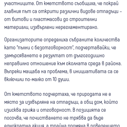
участниците. От кметството съобщиха, че покрай
главния път са открити различни видове отпадъци –
от битови и пластмасови до строителни
материали, изхвърлени нерегламентирано.
Организаторите определиха събраните количества
като “пълни с безотговорност“, подчертавайки, че
замърсяването е резултат от дългогодишно
неправилно отношение към околната среда в района.
Въпреки мащаба на проблема, в инициативата са се
включили по-малко от 10 души.
От кметството подчертаха, че природата не е
място за изхвърляне на отпадъци, а общ дом, който
изисква грижа и отговорност. В позицията се
посочва, че почистването не трябва да бъде
еднократна акция, а трайна промяна в поведението.