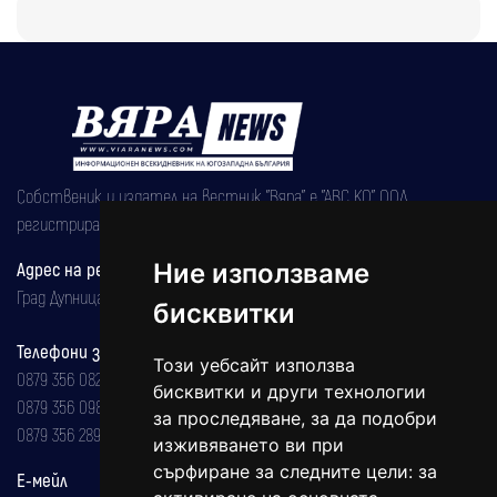
Собственик и издател на вестник "Вяра" е "АВС КО" ООД,
регистрирана на 08.05.2002 година.
Адрес на редакцията
Ние използваме
Град Дупница, ул.''Христо Ботев" 43
бисквитки
Телефони за реклама и абонаменти
Този уебсайт използва
0879 356 082
бисквитки и други технологии
0879 356 098
за проследяване, за да подобри
0879 356 289
изживяването ви при
сърфиране за следните цели:
за
Е-мейл