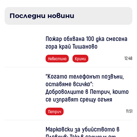
Последни новини
Пожар обхвана 100 дка смесена
гора край Тишаново
12:48
Невестино
Крими
“Когато телефонът позвъни,
оставяме всичко“:
Доброволците в Петрич, които
се изправят срещу огъня
11:51
Петрич
Марковски за убийството в
Пловдив: Такъв садизъм от