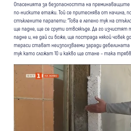
Опасенията за безопасността на преминаващите хо
по-ниските етажи. Той се притеснява от начина, 
стъклените парапети: “Това е лепено тук на стъклот
ще падне, ще се срути отвсякъде. Да го изчистят т
падне и, не дай си боже, ще пострада някой човек д
тераси стават неизползваеми заради дебелината на
тук като сложат 10 и какво ще стане – така трябва