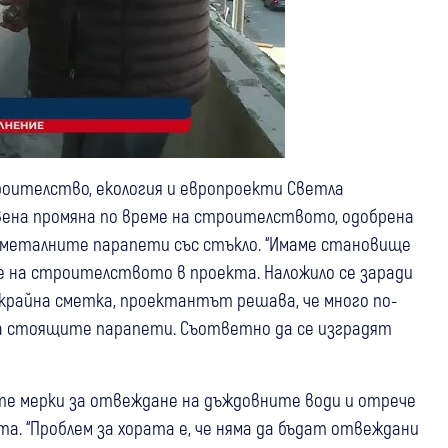
оителство, екология и европроекти Светла
авена промяна по време на строителството, одобрена
а металните парапети със стъкло. “Имаме становище
е на строителството в проекта. Наложило се заради
 крайна сметка, проектантът решава, че много по-
 на стоящите парапети. Съответно да се изградят
те мерки за отвеждане на дъждовните води и отрече
а. “Проблем за хората е, че няма да бъдат отвеждани