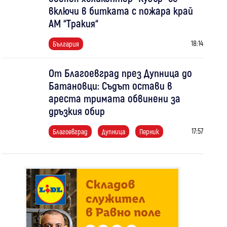
включи в битката с пожара край
АМ “Тракия“
18:14
България
От Благоевград през Дупница до
Батановци: Съдът остави в
ареста тримата обвинени за
дръзкия обир
17:57
Благоевград
Дупница
Перник