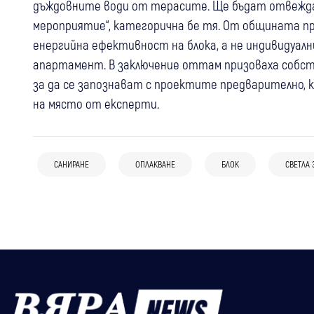
дъждовните води от терасите. Ще бъдат отвежда
мероприятие“, категорична бе тя. От общината пр
енергийна ефективност на блока, а не индивидуал
апартамент. В заключение оттам призоваха собст
за да се запознават с проектите предварително, к
на място от експерти.
03 авг
Разлог
30 юли
Гоце Делчев
С първа копка и водосвет стартира
Приключи първият етап от мащабния
изграждането на Дома на покойника в
САНИРАНЕ
ОПЛАКВАНЕ
БЛОК
СВЕТЛА 
29 юли
Дупница
ремонт на Дома за стари хора в Гоце
Разлог
Общината отчита успешно саниране
Делчев за над 1,2 млн. евро
на 7 блока в Дупница