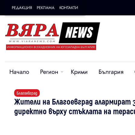
РЕДАКЦИЯ
РЕКЛАМА
КОНТАКТИ
Начало
Регион
Крими
България
Благоевград
Жители на Благоевград алармират з
директно върху стъклата на терас