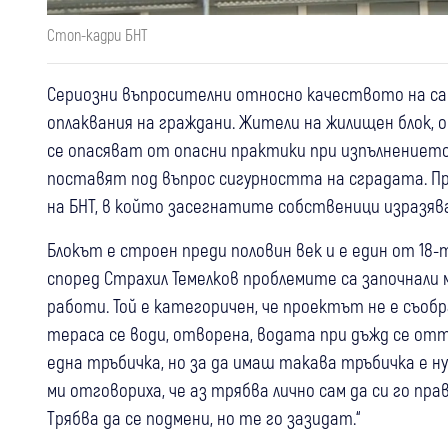
Стоп-кадри БНТ
Сериозни въпросителни относно качеството на сан
оплаквания на граждани. Жители на жилищен блок, 
се опасяват от опасни практики при изпълнението
поставят под въпрос сигурността на сградата. П
на БНТ, в който засегнатите собственици изразя
Блокът е строен преди половин век и е един от 18-
според Страхил Темелков проблемите са започнал
работи. Той е категоричен, че проектът не е съоб
тераса се води, отворена, водата при дъжд се отт
една тръбичка, но за да имаш такава тръбичка е ну
ми отговориха, че аз трябва лично сам да си го правя
Трябва да се подмени, но те го зазидат.“