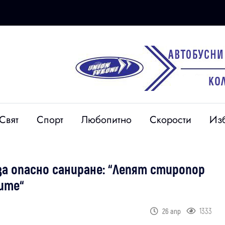
Свят
Спорт
Любопитно
Скорости
Из
а опасно саниране: “Лепят стиропор
ите“
1333
26 апр