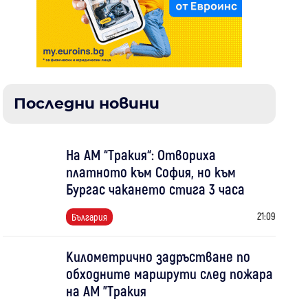
Последни новини
На АМ “Тракия“: Отвориха
платното към София, но към
Бургас чакането стига 3 часа
21:09
България
Километрично задръстване по
обходните маршрути след пожара
на АМ "Тракия