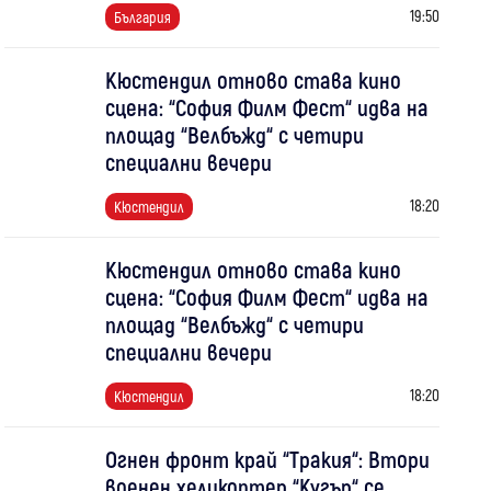
19:50
България
Кюстендил отново става кино
сцена: “София Филм Фест“ идва на
площад “Велбъжд“ с четири
специални вечери
18:20
Кюстендил
Кюстендил отново става кино
сцена: “София Филм Фест“ идва на
площад “Велбъжд“ с четири
специални вечери
18:20
Кюстендил
Огнен фронт край “Тракия“: Втори
военен хеликоптер “Кугър“ се