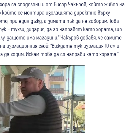
ра са споделени и от Бисер Чакъров, който живее на
по който се монтира изолацията директно върху
о, при един дъжд, а зимата пък да не говорим. Това
ук – тухли, зидария, да го направят като хората, ще
олу, защото има магазини.“ Чакъров добавя, че самите
 изолационния слой: “Виждате тук изолация 10 см и
 да ходим. Искам това да се направи като хората.“