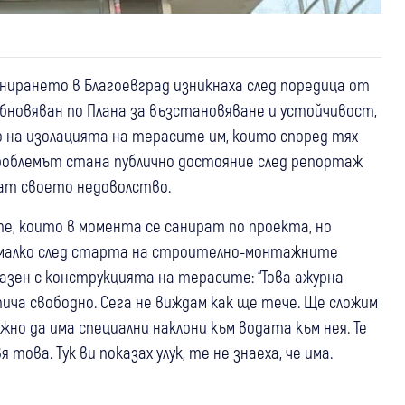
ирането в Благоевград изникнаха след поредица от
обновяван по Плана за възстановяване и устойчивост,
 на изолацията на терасите им, които според тях
роблемът стана публично достояние след репортаж
ват своето недоволство.
те, които в момента се санират по проекта, но
и малко след старта на строително-монтажните
разен с конструкцията на терасите: “Това ажурна
ича свободно. Сега не виждам как ще тече. Ще сложим
жно да има специални наклони към водата към нея. Те
 това. Тук ви показах улук, те не знаеха, че има.