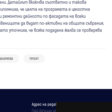
ни. Детайлът включва съответно и такова
ипомниха, че целта на програмата е цялостна
ни ремонтни дейности по фасадата на всеки
вениците да бъдат по-активни на общите събрания,
ато уточниха, че всяка подадена жалба се проверява
31 юли
Разлог
С нова техника и пожарна! Разлог
29 юли
Дупница
30 юли
Банско
подсили своите доброволци в битката
ЗАХАРИЕВА
ПРОЕКТ
Община Дупница търси средства за
Банско отхвърли бизнес плана на ВиК
с огъня
автобуси и електробуси, ще
оператора и подкрепи местния спорт
кандидатства с проект в МРРБ
Адрес на редакцията
Град Дупница, ул.''Христо Ботев" 43