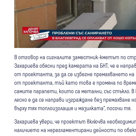
В отговор на сигналите заместник-кметът по стр
Захариева обясни пред камерата на БНТ, че е напр
от проектанта, за да се избегне премахването н
от проектанта, тъй като това е промяна по врем
самите парапети, които са метални, със стъкло. В
лесно е да се направи изграждане без премахване
върху тях топлоизолация и мазилката“, посочи тя.
Захариева увери, че проектът включва необходими
наличието на нерегламентирани дейности по обект