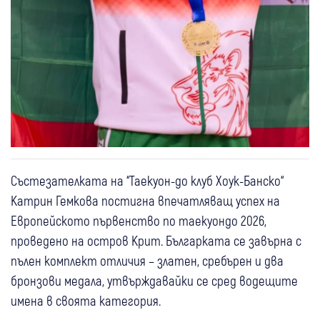
Състезателката на “Таекуон-до клуб Хоук-Банско“
Катрин Гемкова постигна впечатляващ успех на
Европейското първенство по таекуондо 2026,
проведено на остров Крит. Българката се завърна с
пълен комплект отличия – златен, сребърен и два
бронзови медала, утвърждавайки се сред водещите
имена в своята категория.