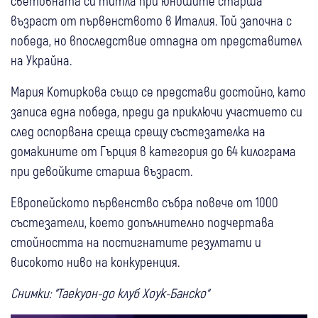
световната си титла при юношите старша
възраст от първенството в Италия. Той започна с
победа, но впоследствие отпадна от представител
на Украйна.
Мария Котиркова също се представи достойно, като
записа една победа, преди да приключи участието си
след оспорвана среща срещу състезателка на
домакините от Гърция в категория до 64 килограма
при девойките старша възраст.
Европейското първенство събра повече от 1000
състезатели, което допълнително подчертава
стойността на постигнатите резултати и
високото ниво на конкуренция.
Снимки: “Таекуон-до клуб Хоук-Банско“