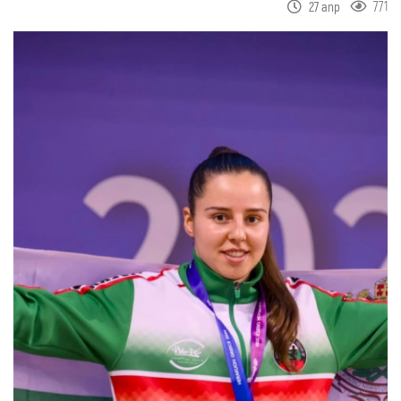
771
27 апр