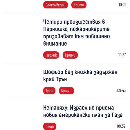
10:31
Благоевград
Крими
Четири произшествия в
Пернишко, пожарникарите
призовават към повишено
внимание
10:27
Перник
Крими
Шофьор без книжка задържан
край Трън
09:43
Трън
Крими
Нетаняху: Израел не приема
новия американски план за Газа
09:39
Свят