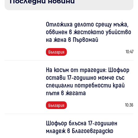
Последни новини
Отложиха делото срещу мъжа,
обвинен в жестокото убийство
на жена в Първомай
10:47
България
На косъм от трагедия: Шофьор
остави 17-годишно момче със
специални потребности край
пътя в жегата
10:36
България
Шофьор блъсна 17-годишен
младеж в Благоевградско