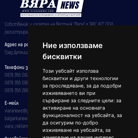
Собственик и издател на вестник "Вяра" е "АВС КО" ООД,
регистрирана на 08.05.2002 година.
Ние използваме
Адрес на редакцията
Град Дупница, ул.''Христо Ботев" 43
бисквитки
Телефони за реклама и абонаменти
Този уебсайт използва
0879 356 082
бисквитки и други технологии
0879 356 098
за проследяване, за да подобри
0879 356 289
изживяването ви при
сърфиране за следните цели:
за
Е-мейл
активиране на основната
viaranews@gmail.com
функционалност на уебсайта
,
за
balgarkanews@gmail.com
да осигурим по-добро
viara_reklama@mail.bg
изживяване на уебсайта
,
за
измерване на вашия интерес