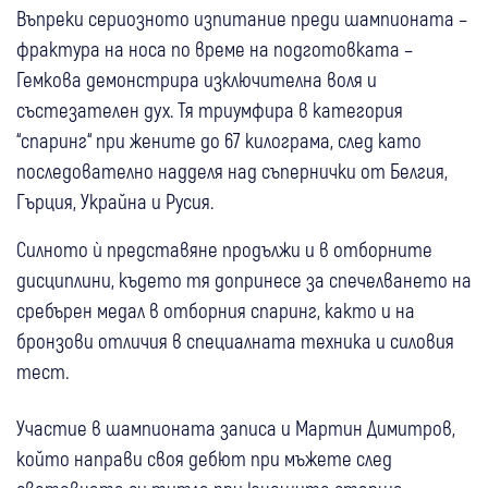
Въпреки сериозното изпитание преди шампионата –
фрактура на носа по време на подготовката –
Гемкова демонстрира изключителна воля и
състезателен дух. Тя триумфира в категория
“спаринг“ при жените до 67 килограма, след като
последователно надделя над съпернички от Белгия,
Гърция, Украйна и Русия.
Силното ѝ представяне продължи и в отборните
дисциплини, където тя допринесе за спечелването на
сребърен медал в отборния спаринг, както и на
бронзови отличия в специалната техника и силовия
тест.
Участие в шампионата записа и Мартин Димитров,
който направи своя дебют при мъжете след