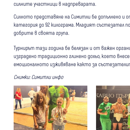
силните участници в надпреварата.
Силното представяне на Симитли бе допълнено и от
категория до 92 килограма. Младият състезател по
добрите в своята група.
Турнирът тази година бе белязан и от важен орган
изградено традиционно глинено дохьо, което внес
емоционалното изживяване както за състезателите
Снимки: Симитли инфо
31 юли
Благоевград
Кресна
България