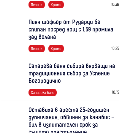
10:36
Перник
Крими
Пиян шофьор от Рударци бе
спипан посред нощ с 1,59 промила
зад волана
10:25
Перник
Крими
Сапарева баня събира вярващи на
традиционния събор за Успение
Богородично
10:15
Сапарева баня
Оставиха в ареста 25-годишен
дупничанин, обвинен за канабис –
бил в изпитателен срок за
същото престъпление