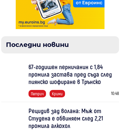
Последни новини
67-годишен перничанин с 1,84
промила застава пред съда след
пиянско шофиране в Трънско
10:48
Петрич
Крими
Рецидив зад волана: Мъж от
Студена е обвиняем след 2,21
промила алкохол