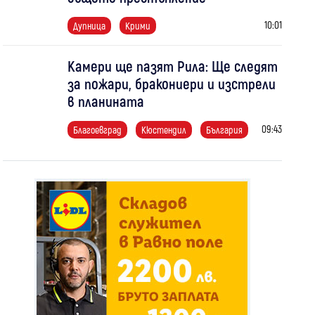
10:01
Дупница
Крими
Камери ще пазят Рила: Ще следят
за пожари, бракониери и изстрели
в планината
09:43
Благоевград
Кюстендил
България