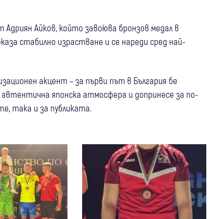
 Адриян Айков, който завоюва бронзов медал в
каза стабилно израстване и се нареди сред най-
изационен акцент – за първи път в България бе
е автентична японска атмосфера и допринесе за по-
, така и за публиката.
29 юли
Благоевград
Симитли
България