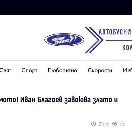
Свят
Спорт
Любопитно
Скорости
Из
мото! Иван Благоев завоюва злато и
512
27 апр