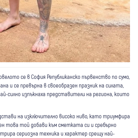
овелото се в София Републиканско първенство по сумо,
на и се превърна в своеобразен празник на силата,
ай-силно изпъкнаха представители на региона, които
дстави на изключително високо ниво, като триумфира
свен това той добави към сметката си и сребърно
трира сериозна техника и характер срещу най-