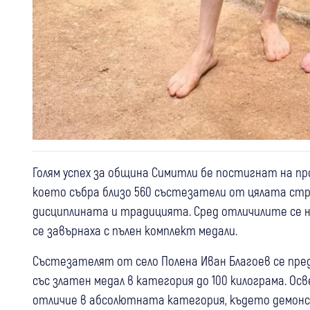
Голям успех за община Симитли бе постигнат на пр
което събра близо 560 състезатели от цялата стра
дисциплината и традицията. Сред отличилите се н
се завърнаха с пълен комплект медали.
Състезателят от село Полена Иван Благоев се пре
със златен медал в категория до 100 килограма. О
отличие в абсолютната категория, където демонс