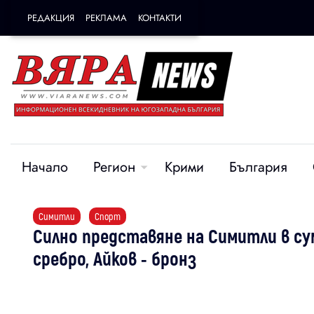
РЕДАКЦИЯ
РЕКЛАМА
КОНТАКТИ
Начало
Регион
Крими
България
Симитли
Спорт
Силно представяне на Симитли в су
сребро, Айков - бронз