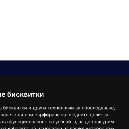
Е-мейл
Следвайте ни:
viaranews@gmail.com
balgarkanews@gmail.com
ме бисквитки
viara_reklama@mail.bg
а бисквитки и други технологии за проследяване,
ването ви при сърфиране за следните цели:
за
ата функционалност на уебсайта
,
за да осигурим
 на уебсайта
,
за измерване на вашия интерес към