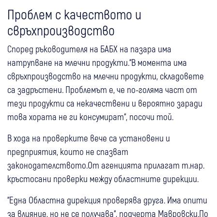
Проблем с качеството и
свръхпроизводство
Според ръководителя на БАБХ на пазара има
натрупване на млечни продукти.“В момента има
свръхпроизводство на млечни продукти, складовете
са задръстени. Проблемът е, че по-голяма част от
тези продукти са некачествени и вероятно заради
това хората не ги консумират“, посочи той.
В хода на проверките вече са установени и
предприятия, които не спазват
законодателството.От агенцията прилагат т.нар.
кръстосани проверки между областните дирекции.
“Една Областна дирекция проверява друга. Има опити
за влияние, но не се получава“, подчерта Мавровски.По