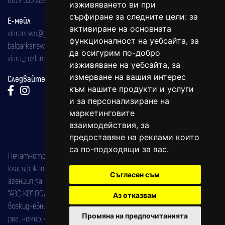
изживяването ви при
сърфиране за следните цели:
за
Е-мейл
активиране на основната
viaranews@gmail.com
функционалност на уебсайта
,
за
balgarkanews@gmail.com
да осигурим по-добро
viara_reklama@mail.bg
изживяване на уебсайта
,
за
измерване на вашия интерес
Следвайте ни:
към нашите продукти и услуги
и за персонализиране на
маркетинговите
взаимодействия
,
за
предоставяне на реклами които
са по-подходящи за вас
.
Печатното издание на вестника е регистрирано в националния
класификатор на печатните издания (Българска национална
Съгласен съм
агенция за ISSN) под номер: ISSN 1312-4722.
"АВС КО" ООД е притежател на марката: Вяра информационен
Аз отказвам
всекидневник на югозападна България, със свидетелство за марка
Промяна на предпочитанията
рег. номер: 47857/11.05.2004 година.