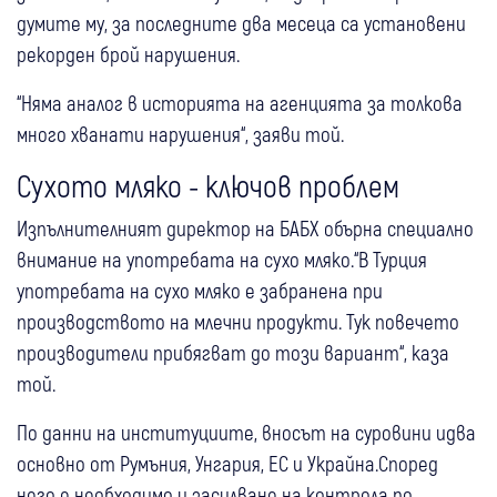
думите му, за последните два месеца са установени
рекорден брой нарушения.
“Няма аналог в историята на агенцията за толкова
много хванати нарушения“, заяви той.
Сухото мляко - ключов проблем
Изпълнителният директор на БАБХ обърна специално
внимание на употребата на сухо мляко.“В Турция
употребата на сухо мляко е забранена при
производството на млечни продукти. Тук повечето
производители прибягват до този вариант“, каза
той.
По данни на институциите, вносът на суровини идва
основно от Румъния, Унгария, ЕС и Украйна.Според
него е необходимо и засилване на контрола по