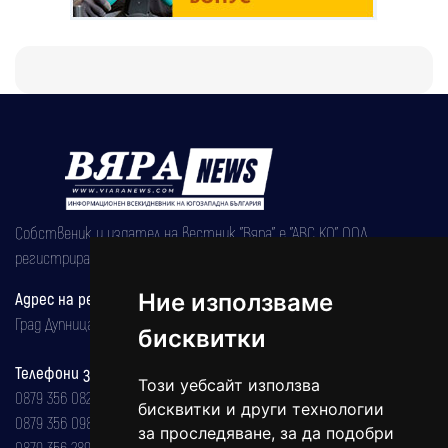
Собственик и издател на вестник "Вяра" е "АВС КО" ООД,
регистрирана на 08.05.2002 година.
Адрес на редакцията
Ние използваме
Град Дупница, ул.''Христо Ботев" 43
бисквитки
Телефони за реклама и абонаменти
Този уебсайт използва
0879 356 082
бисквитки и други технологии
0879 356 098
за проследяване, за да подобри
0879 356 289