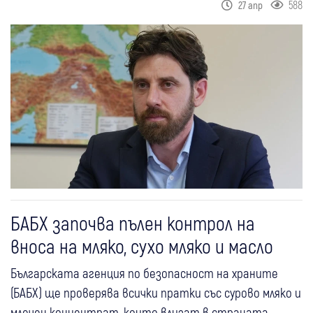
588
27 апр
БАБХ започва пълен контрол на
вноса на мляко, сухо мляко и масло
Българската агенция по безопасност на храните
(БАБХ) ще проверява всички пратки със сурово мляко и
млечен концентрат, които влизат в страната,