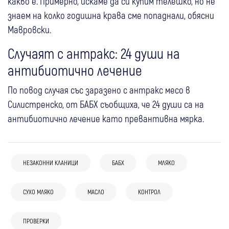
какво е. Примерно, искаме да си купим телешко, но не
знаем на колко годишна крава сме попаднали, обясни
Мавровски.
Случаят с антракс: 24 души на
антибиотично лечение
По повод случая със заразено с антракс месо в
Силистренско, от БАБХ съобщиха, че 24 души са на
антибиотично лечение като превантивна мярка.
НЕЗАКОННИ КЛАНИЦИ
БАБХ
МЛЯКО
СУХО МЛЯКО
МАСЛО
КОНТРОЛ
05 авг
България
17:55
Банско
“Фалшив лукс“ в бутилка: Близо 7 тона
НАП удари търговци в Банско: Засякоха
ПРОВЕРКИ
03 авг
Хаджидимово
зехтин “extra virgin“ открити в нелегален
нефискални принтери