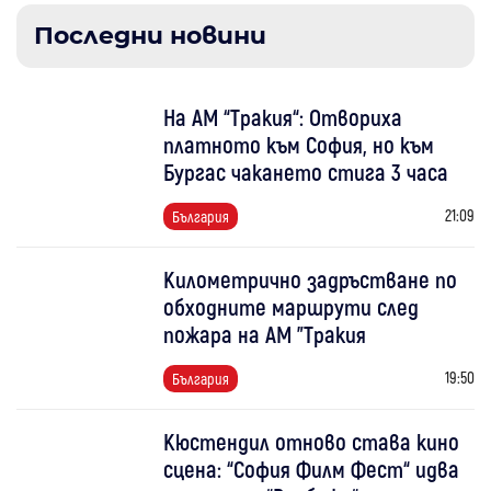
Последни новини
На АМ “Тракия“: Отвориха
платното към София, но към
Бургас чакането стига 3 часа
21:09
България
Километрично задръстване по
обходните маршрути след
пожара на АМ "Тракия
19:50
България
Кюстендил отново става кино
сцена: “София Филм Фест“ идва