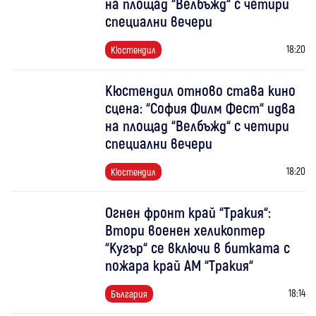
на площад “Велбъжд“ с четири
специални вечери
18:20
Кюстендил
Кюстендил отново става кино
сцена: “София Филм Фест“ идва
на площад “Велбъжд“ с четири
специални вечери
18:20
Кюстендил
Огнен фронт край “Тракия“:
Втори военен хеликоптер
“Кугър“ се включи в битката с
пожара край АМ “Тракия“
18:14
България