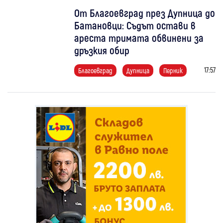
От Благоевград през Дупница до
Батановци: Съдът остави в
ареста тримата обвинени за
дръзкия обир
17:57
Благоевград
Дупница
Перник