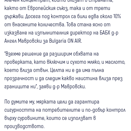
както от Европейския съюз, така и от трети
държави. Досега под контрол са били едва около 10%
от внасяните количества. Това стана ясно от
изказване на изпълнителния директор на БАБХ д-р
Ангел Мавровски за Bulgaria ON AIR.
“Взехме решение да разширим обхвата на
проверката, като включим и сухото мляко, и маслото,
което влиза отвън. Целта ни е да има пълна
прозрачност и да следим какво наистина влиза през
границите ни“, заяви д-р Мавровски.
По думите му, мярката цели да гарантира
сигурността на потребителите и по-добър контрол
върху суровините, които се използват в
производството.