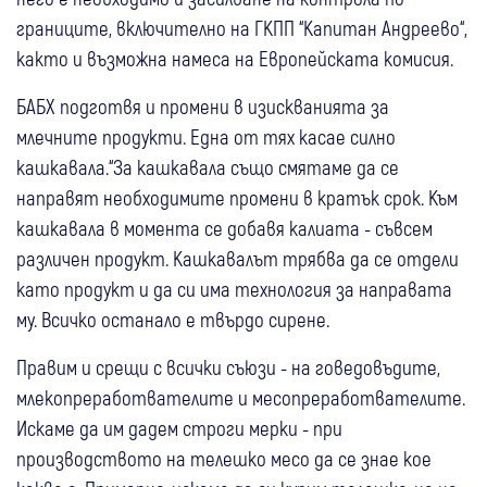
границите, включително на ГКПП “Капитан Андреево“,
както и възможна намеса на Европейската комисия.
БАБХ подготвя и промени в изискванията за
млечните продукти. Една от тях касае силно
кашкавала.“За кашкавала също смятаме да се
направят необходимите промени в кратък срок. Към
кашкавала в момента се добавя калиата - съвсем
различен продукт. Кашкавалът трябва да се отдели
като продукт и да си има технология за направата
му. Всичко останало е твърдо сирене.
Правим и срещи с всички съюзи - на говедовъдите,
млекопреработвателите и месопреработвателите.
Искаме да им дадем строги мерки - при
производството на телешко месо да се знае кое