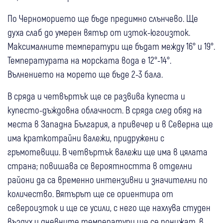
По Черноморието ще бъде предимно слънчево. Ще
духа слаб до умерен вятър от изток-югоизток.
Максималните температури ще бъдат между 16° и 19°.
Температурата на морската вода е 12°-14°.
Вълнението на морето ще бъде 2-3 бала.
В сряда и четвъртък ще се развива купеста и
купесто-дъждовна облачност. В сряда след обяд на
места в Западна България, а привечер и в Северна ще
има краткотрайни валежи, придружени с
гръмотевици. В четвъртък валежи ще има в цялата
страна; повишава се вероятността в отделни
райони да са временно интензивни и значителни по
количество. Вятърът ще се ориентира от
североизток и ще се усили, с него ще нахлува студен
въздух и дневните температури ще се понижат, в