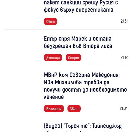
пакет санкции срещу Русия с
фокус върху енергетиката
21:31
Свят
Етър спря Марек и остана
безгрешен във Втора лига
21:12
Дупница
Спорт
МВнР към Северна Македония:
Ива Михаилова трябва да
получи достъп до необходимото
лечение
21:04
България
Свят
(Видео) "Търся те": Тийнейджър,