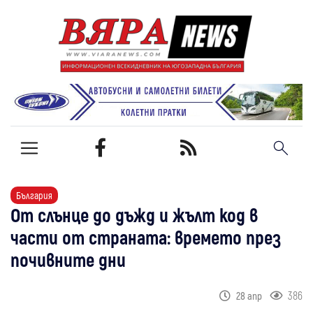
България
От слънце до дъжд и жълт код в
части от страната: времето през
почивните дни
386
28 апр