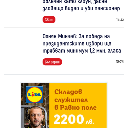
облечен като клоун, засне
зловещо видео и уби пенсионер
18:33
Свят
Огнян Минчев: За победа на
президентските избори ще
трябват минимум 1,2 млн. гласа
18:26
България