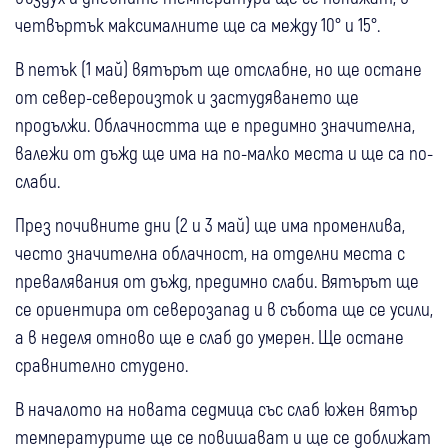
четвъртък максималните ще са между 10° и 15°.
В петък (1 май) вятърът ще отслабне, но ще остане
от север-североизток и застудяването ще
продължи. Облачността ще е предимно значителна,
валежи от дъжд ще има на по-малко места и ще са по-
слаби.
През почивните дни (2 и 3 май) ще има променлива,
често значителна облачност, на отделни места с
превалявания от дъжд, предимно слаби. Вятърът ще
се ориентира от северозапад и в събота ще се усили,
а в неделя отново ще е слаб до умерен. Ще остане
сравнително студено.
В началото на новата седмица със слаб южен вятър
температурите ще се повишават и ще се доближат