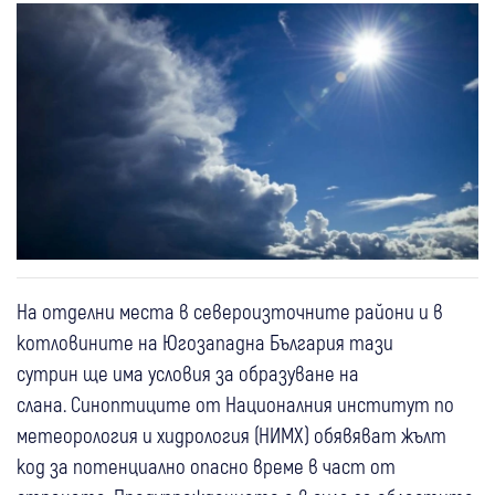
На отделни места в североизточните райони и в
котловините на Югозападна България тази
сутрин ще има условия за образуване на
слана. Синоптиците от Националния институт по
метеорология и хидрология (НИМХ) обявяват жълт
код за потенциално опасно време в част от