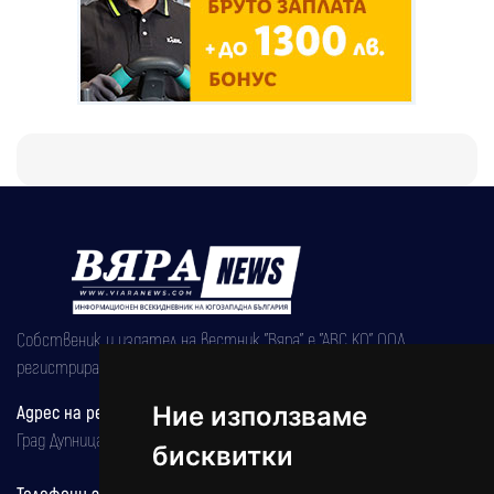
Собственик и издател на вестник "Вяра" е "АВС КО" ООД,
регистрирана на 08.05.2002 година.
Адрес на редакцията
Ние използваме
Град Дупница, ул.''Христо Ботев" 43
бисквитки
Телефони за реклама и абонаменти