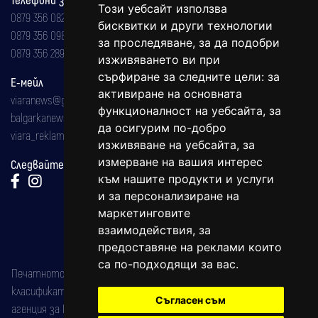
Този уебсайт използва
0879 356 082
бисквитки и други технологии
0879 356 098
за проследяване, за да подобри
0879 356 289
изживяването ви при
сърфиране за следните цели:
за
Е-мейл
активиране на основната
viaranews@gmail.com
функционалност на уебсайта
,
за
balgarkanews@gmail.com
да осигурим по-добро
viara_reklama@mail.bg
изживяване на уебсайта
,
за
измерване на вашия интерес
Следвайте ни:
към нашите продукти и услуги
и за персонализиране на
маркетинговите
взаимодействия
,
за
предоставяне на реклами които
са по-подходящи за вас
.
Печатното издание на вестника е регистрирано в националния
класификатор на печатните издания (Българска национална
Съгласен съм
агенция за ISSN) под номер: ISSN 1312-4722.