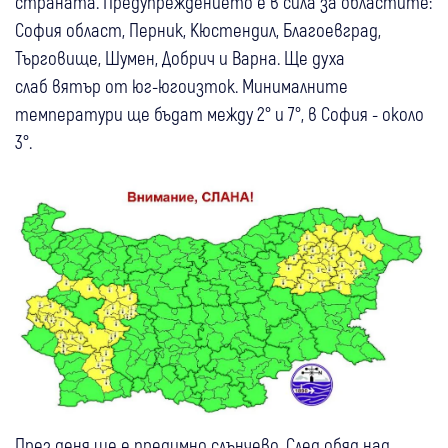
страната. Предупреждението е в сила за областите:
София област, Перник, Кюстендил, Благоевград,
Търговище, Шумен, Добрич и Варна. Ще духа
слаб вятър от юг-югоизток. Минималните
температури ще бъдат между 2° и 7°, в София - около
3°.
През деня ще е предимно слънчево. След обяд над