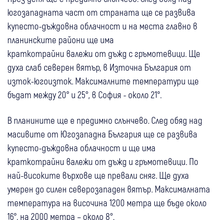
югозападната част от страната ще се развива
купесто-дъждовна облачност и на места главно в
планинските райони ще има
краткотрайни валежи от дъжд с гръмотевици. Ще
духа слаб северен вятър, в Източна България от
изток-югоизток. Максималните температури ще
бъдат между 20° и 25°, в София - около 21°.
В планините ще е предимно слънчево. След обяд над
масивите от Югозападна България ще се развива
купесто-дъждовна облачност и ще има
краткотрайни валежи от дъжд и гръмотевици. По
най-високите върхове ще превали сняг. Ще духа
умерен до силен северозападен вятър. Максималната
температура на височина 1200 метра ще бъде около
16°, на 2000 метра – около 8°.