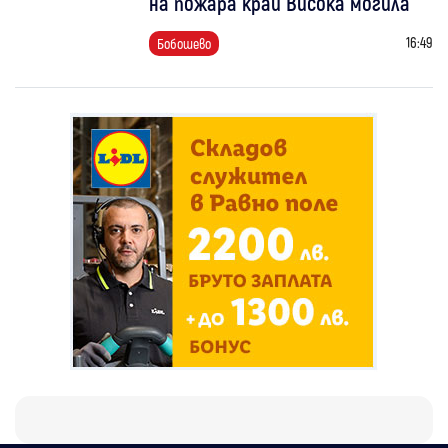
на пожара край Висока могила
16:49
Бобошево