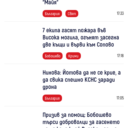
“Майя“
17:33
България
Свят
7 екипа гасят пожара във
Висока могила, огънят засегна
две къщи и върви към Сопово
17:18
Бобошево
Крими
Нинова: Йотова да не се крие, а
да свика спешно КСНС заради
дрона
17:05
България
Призив за помощ: Бобошево
търси доброволци за гасенето