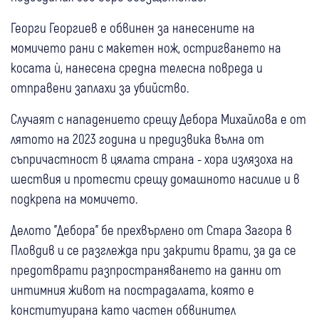
Георги Георгиев е обвинен за нанесените на
момичето рани с макетен нож, остригването на
косата ѝ, нанесена средна телесна повреда и
отправени заплахи за убийство.
Случаят с нападението срещу Дебора Михайлова е от
лятото на 2023 година и предизвика вълна от
съпричастност в цялата страна - хора излязоха на
шествия и протести срещу домашното насилие и в
подкрепа на момичето.
Делото "Дебора" бе прехвърлено от Стара Загора в
Пловдив и се разглежда при закрити врати, за да се
предотврати разпространяването на данни от
интимния живот на пострадалата, която е
конституирана като частен обвинител