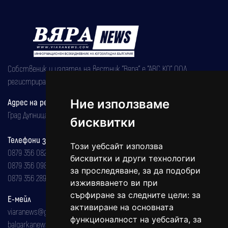
Собственик и издател на вестник "Вяра" е "АВС КО" ООД,
регистрирана на 08.05.2002 година.
Адрес на редакцията
Ние използваме
Град Дупница, ул.''Христо Ботев" 43
бисквитки
Телефони за реклама и абонаменти
Този уебсайт използва
0879 356 082
бисквитки и други технологии
0879 356 098
за проследяване, за да подобри
0879 356 289
изживяването ви при
сърфиране за следните цели:
за
Е-мейл
активиране на основната
viaranews@gmail.com
функционалност на уебсайта
,
за
balgarkanews@gmail.com