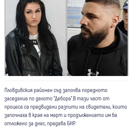
Пловдивския районен съд започва поредното
заседание по делото "Дебора".В тази част от
процеса са предвидени разпити на свидетели, които
започнаха в края на март и продължението им бе
отложено за днес, предава БНР.