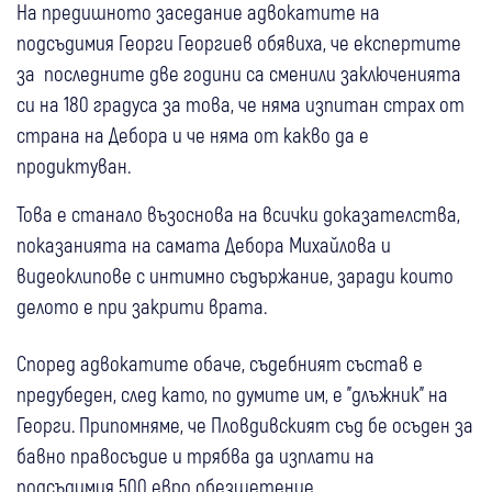
На предишното заседание адвокатите на
подсъдимия Георги Георгиев обявиха, че експертите
за последните две години са сменили заключенията
си на 180 градуса за това, че няма изпитан страх от
страна на Дебора и че няма от какво да е
продиктуван.
Това е станало възоснова на всички доказателства,
показанията на самата Дебора Михайлова и
видеоклипове с интимно съдържание, заради които
делото е при закрити врата.
Според адвокатите обаче, съдебният състав е
предубеден, след като, по думите им, е "длъжник" на
Георги. Припомняме, че Пловдивският съд бе осъден за
бавно правосъдие и трябва да изплати на
подсъдимия 500 евро обезщетение.