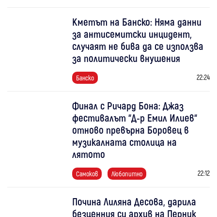
Кметът на Банско: Няма данни
за антисемитски инцидент,
случаят не бива да се използва
за политически внушения
22:24
Банско
Финал с Ричард Бона: Джаз
фестивалът “Д-р Емил Илиев“
отново превърна Боровец в
музикалната столица на
лятото
22:12
Самоков
Любопитно
Почина Лиляна Десова, дарила
безценния си архив на Перник