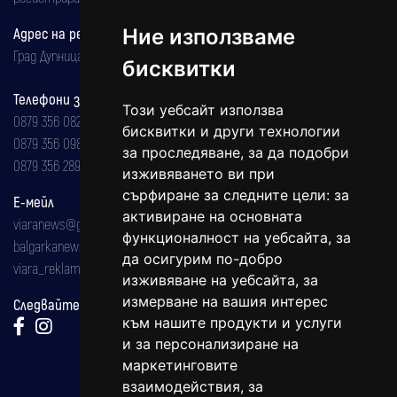
Ние използваме
Адрес на редакцията
Град Дупница, ул.''Христо Ботев" 43
бисквитки
Телефони за реклама и абонаменти
Този уебсайт използва
0879 356 082
бисквитки и други технологии
0879 356 098
за проследяване, за да подобри
0879 356 289
изживяването ви при
сърфиране за следните цели:
за
Е-мейл
активиране на основната
viaranews@gmail.com
функционалност на уебсайта
,
за
balgarkanews@gmail.com
да осигурим по-добро
viara_reklama@mail.bg
изживяване на уебсайта
,
за
измерване на вашия интерес
Следвайте ни:
към нашите продукти и услуги
и за персонализиране на
маркетинговите
взаимодействия
,
за