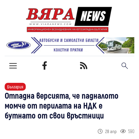
България
Отпадна версията, че падналото
момче от перилата на НДК е
бутнато от свои връстници
590
28 апр