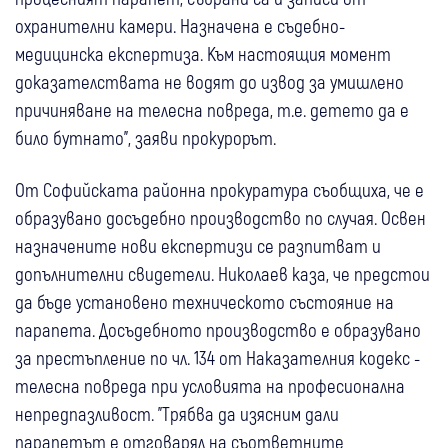
охранителни камери. Назначена е съдебно-
медицинска експертиза. Към настоящия момент
доказателствата не водят до извод за умишлено
причиняване на телесна повреда, т.е. детето да е
било бутнато", заяви прокурорът.
От Софийската районна прокуратура съобщиха, че е
образувано досъдебно производство по случая. Освен
назначените нови експертизи се разпитват и
допълнителни свидетели. Николаев каза, че предстои
да бъде установено техническото състояние на
парапета. Досъдебното производство е образувано
за престъпление по чл. 134 от Наказателния кодекс -
телесна повреда при условията на професионална
непредпазливост. "Трябва да изясним дали
парапетът е отговарял на съответните