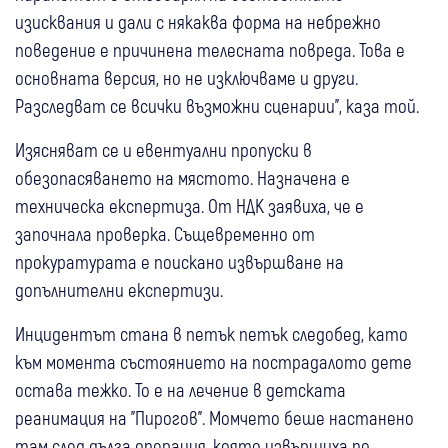
изисквания и дали с някаква форма на небрежно
поведение е причинена телесната повреда. Това е
основната версия, но не изключваме и други.
Разследват се всички възможни сценарии", каза той.
Изясняват се и евентуални пропуски в
обезопасяването на мястото. Назначена е
техническа експертиза. От НДК заявиха, че е
започнала проверка. Същевременно от
прокуратурата е поискано извършване на
допълнителни експертизи.
Инцидентът стана в петък петък следобед, като
към момента състоянието на пострадалото дете
остава тежко. То е на лечение в детската
реанимация на "Пирогов". Момчето беше настанено
там след дълга операция, която извършиха по