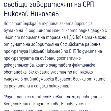
съобщи говорителят на СРП
Николай Николаев
Не се потвърждава първоначалната версия за
бутане на 14-годишното момче, което падна заедно с
част от перилата на тераса на НДК. Това стана ясно
от думите на говорителя на Софийската районна
прокуратура Николай Николаев по БНТ. По думите на
прокуратурата са събрани достатъчно
доказателства, които очертават фактическа
обстановка, включваща участието на няколко
младежи в тийнейджърска възраст, всички от които
са разпитани и са дали показания.
"Разпитани са множество свидетели, приобщени са
веществени доказателства, в това число
процесният парапет, събрани са и записи от