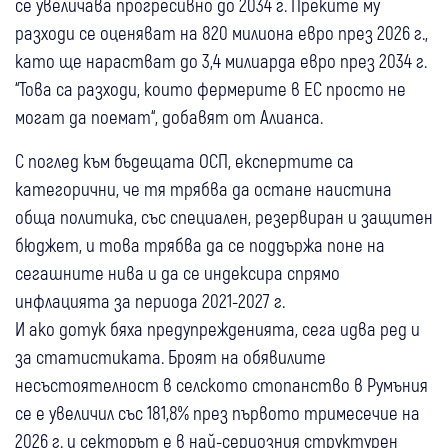
се увеличава прогресивно до 2034 г. Преките му
разходи се оценяват на 820 милиона евро през 2026 г.,
като ще нарастват до 3,4 милиарда евро през 2034 г.
“Това са разходи, които фермерите в ЕС просто не
могат да поемат“, добавят от Алианса.
С поглед към бъдещата ОСП, експертите са
категорични, че тя трябва да остане наистина
обща политика, със специален, резервиран и защитен
бюджет, и това трябва да се поддържа поне на
сегашните нива и да се индексира спрямо
инфлацията за периода 2021-2027 г.
И ако дотук бяха предупрежденията, сега идва ред и
за статистиката. Броят на обявилите
несъстоятелност в селското стопанство в Румъния
се е увеличил със 181,8% през първото тримесечие на
2026 г. и секторът е в най-сериозния структурен