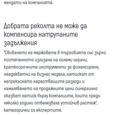
мандати на компанията.
Добрата реколта не може да
компенсира натрупаните
задължения
“Свиването на маржовете в търговията със зърно,
постепенното излизане на големи играчи,
краткосрочните инструменти за финансиране,
неадекватни на бизнес модела, натискът от
непрекъснато нарастващите разходи и
намаляването на продажните цени синергично
оказват натиск върху компаниите, които преди
няколко години отбелязваха устойчив растеж“,
категорични са експертите.