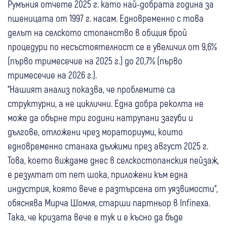
Румъния отчете 2025 г. като най-добрата година за
пшеницата от 1997 г. насам. Едновременно с това
делът на селското стопанство в общия брой
процедури по несъстоятелност се е увеличил от 9,6%
(първо тримесечие на 2025 г.) до 20,7% (първо
тримесечие на 2026 г.).
“Нашият анализ показва, че проблемите са
структурни, а не циклични. Една добра реколта не
може да обърне три години натрупани загуби и
дългове, отложени чрез мораториуми, които
едновременно станаха дължими през август 2025 г.
Това, което виждаме днес в селскостопанския пейзаж,
е резултат от пет шока, приложени към една
индустрия, която вече е разтърсена от уязвимости“,
обяснява Мирча Шомля, старши партньор в Infinexa.
Така, че кризата вече е тук и е късно да бъде