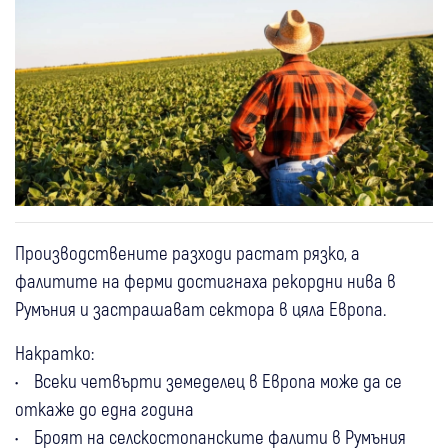
Производствените разходи растат рязко, а
фалитите на ферми достигнаха рекордни нива в
Румъния и застрашават сектора в цяла Европа.
Накратко:
• Всеки четвърти земеделец в Европа може да се
откаже до една година
• Броят на селскостопанските фалити в Румъния