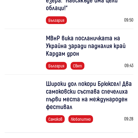
облаци!“
09:50
България
МВнР вика посланичката на
Украйна заради падналия край
Кардам дрон
09:43
България
Свят
Широки дол покори Брюксел! Два
самоковски състава спечелиха
първи места на международен
фестивал
09:28
Самоков
Любопитно