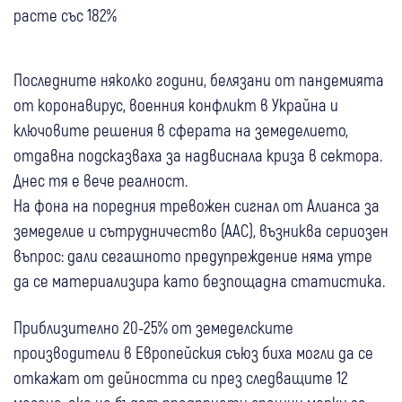
расте със 182%
Последните няколко години, белязани от пандемията
от коронавирус, военния конфликт в Украйна и
ключовите решения в сферата на земеделието,
отдавна подсказваха за надвиснала криза в сектора.
Днес тя е вече реалност.
На фона на поредния тревожен сигнал от Алианса за
земеделие и сътрудничество (ААС), възниква сериозен
въпрос: дали сегашното предупреждение няма утре
да се материализира като безпощадна статистика.
Приблизително 20-25% от земеделските
производители в Европейския съюз биха могли да се
откажат от дейността си през следващите 12