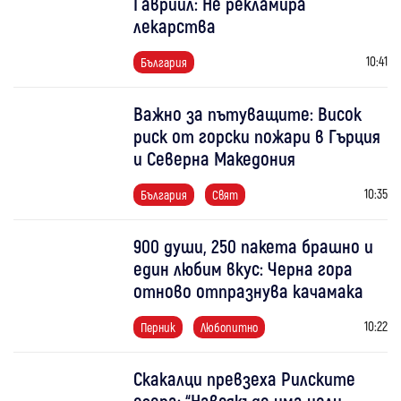
Гавриил: Не рекламира
лекарства
10:41
България
Важно за пътуващите: Висок
риск от горски пожари в Гърция
и Северна Македония
10:35
България
Свят
900 души, 250 пакета брашно и
един любим вкус: Черна гора
отново отпразнува качамака
10:22
Перник
Любопитно
Скакалци превзеха Рилските
езера: “Навсякъде има цели