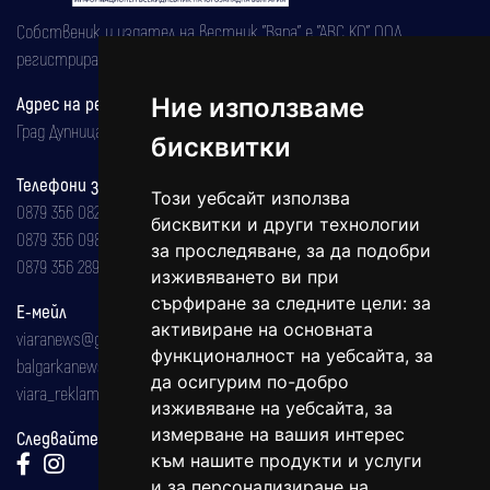
Собственик и издател на вестник "Вяра" е "АВС КО" ООД,
регистрирана на 08.05.2002 година.
Адрес на редакцията
Ние използваме
Град Дупница, ул.''Христо Ботев" 43
бисквитки
Телефони за реклама и абонаменти
Този уебсайт използва
0879 356 082
бисквитки и други технологии
0879 356 098
за проследяване, за да подобри
0879 356 289
изживяването ви при
сърфиране за следните цели:
за
Е-мейл
активиране на основната
viaranews@gmail.com
функционалност на уебсайта
,
за
balgarkanews@gmail.com
да осигурим по-добро
viara_reklama@mail.bg
изживяване на уебсайта
,
за
измерване на вашия интерес
Следвайте ни:
към нашите продукти и услуги
и за персонализиране на