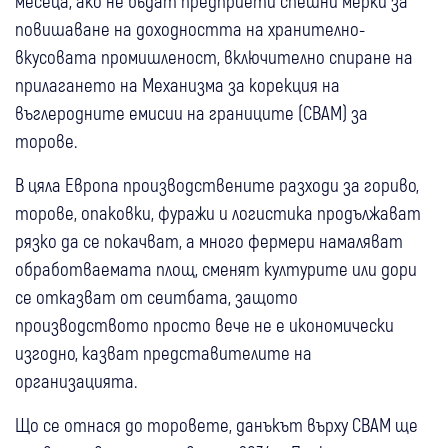
месеца, ако не бъдат предприети спешни мерки за
повишаване на доходността на хранително-
вкусовата промишленост, включително спиране на
прилагането на Механизма за корекция на
въглеродните емисии на границите (CBAM) за
торове.
В цяла Европа производствените разходи за гориво,
торове, опаковки, фуражи и логистика продължават
рязко да се покачват, а много фермери намаляват
обработваемата площ, сменят културите или дори
се отказват от сеитбата, защото
производството просто вече не е икономически
изгодно, казват представителите на
организацията.
Що се отнася до торовете, данъкът върху CBAM ще