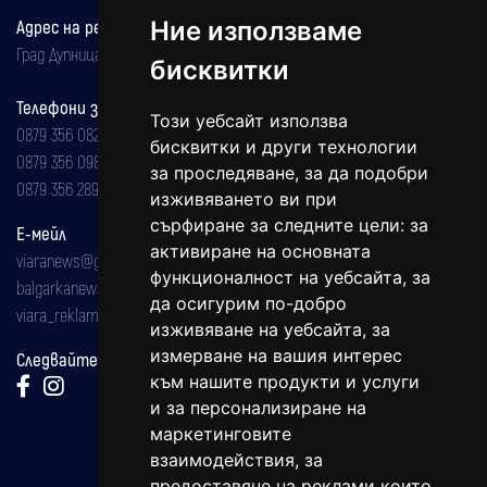
Ние използваме
Адрес на редакцията
Град Дупница, ул.''Христо Ботев" 43
бисквитки
Телефони за реклама и абонаменти
Този уебсайт използва
0879 356 082
бисквитки и други технологии
0879 356 098
за проследяване, за да подобри
0879 356 289
изживяването ви при
сърфиране за следните цели:
за
Е-мейл
активиране на основната
viaranews@gmail.com
функционалност на уебсайта
,
за
balgarkanews@gmail.com
да осигурим по-добро
viara_reklama@mail.bg
изживяване на уебсайта
,
за
измерване на вашия интерес
Следвайте ни:
към нашите продукти и услуги
и за персонализиране на
маркетинговите
взаимодействия
,
за
предоставяне на реклами които