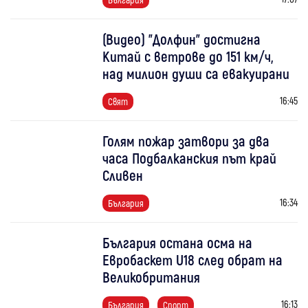
(Видео) "Долфин" достигна
Китай с ветрове до 151 км/ч,
над милион души са евакуирани
16:45
Свят
Голям пожар затвори за два
часа Подбалканския път край
Сливен
16:34
България
България остана осма на
Евробаскет U18 след обрат на
Великобритания
16:13
България
Спорт