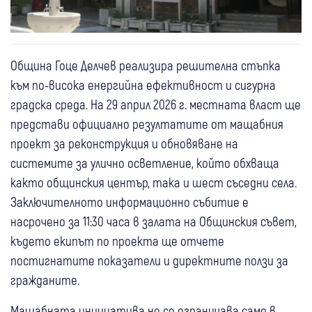
Община Гоце Делчев реализира решителна стъпка
към по-висока енергийна ефективност и сигурна
градска среда. На 29 април 2026 г. местната власт ще
представи официално резултатите от мащабния
проект за реконструкция и обновяване на
системите за улично осветление, който обхваща
както общинския център, така и шест съседни села.
Заключителното информационно събитие е
насрочено за 11:30 часа в залата на Общинския съвет,
където екипът по проекта ще отчете
постигнатите показатели и директните ползи за
гражданите.
Мащабната инициатива не се ограничава само в