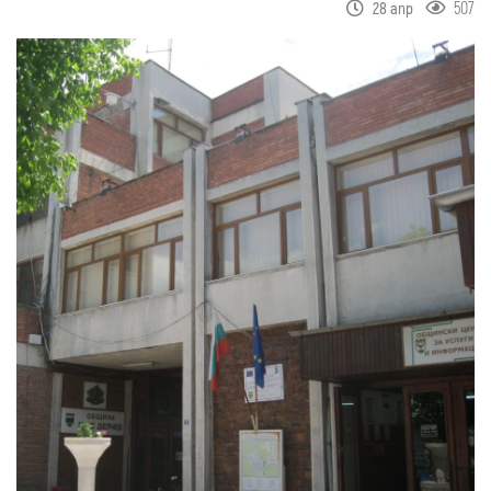
507
28 апр