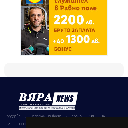
Собственик и издател на вестник "Вяра" е "АВС КО" ООД,
регистрирана на 08.05.2002 година.