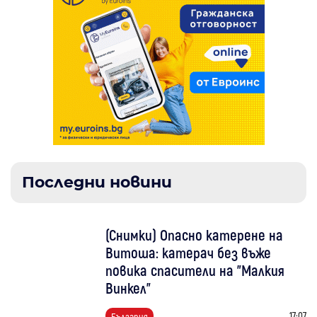
Последни новини
(Снимки) Опасно катерене на
Витоша: катерач без въже
повика спасители на "Малкия
Винкел"
17:07
България