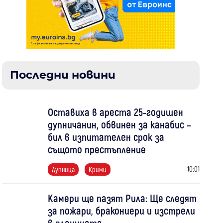
Последни новини
Оставиха в ареста 25-годишен
дупничанин, обвинен за канабис –
бил в изпитателен срок за
същото престъпление
10:01
Дупница
Крими
Камери ще пазят Рила: Ще следят
за пожари, бракониери и изстрели
в планината