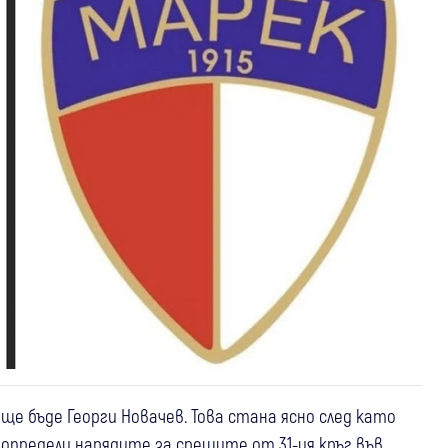
ще бъде Георги Новачев. Това стана ясно след като
определи нарядите за срещите от 31-ия кръг във