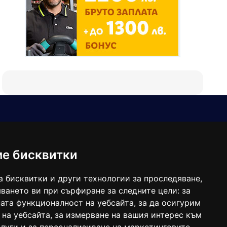
Е-мейл
Следвайте ни:
viaranews@gmail.com
balgarkanews@gmail.com
ме бисквитки
viara_reklama@mail.bg
а бисквитки и други технологии за проследяване,
ването ви при сърфиране за следните цели:
за
ата функционалност на уебсайта
,
за да осигурим
 на уебсайта
,
за измерване на вашия интерес към