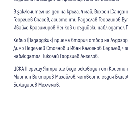
В заключителния ден на кръга, 4 май, Вихрен (Санда
Георгиев Спасов, асистенти Радослав Георгинов В
Ивайло Красимиров Ненков и съдийски наблюдател Г
Хебър (Пазарджик) приема втория отбор на Лудогор
Димо Неделчев Стоянов и Иван Калоянов Беделев, ч
наблюдател Николай Георгиев Ангелов.
ЦСКА II срещу Янтра ще бъде ръководен от Кристин
Мартин Викторов Михайлов, четвърти съдия Благо
Божидаров Мехлемов.
06 авг
Банско
Спорт