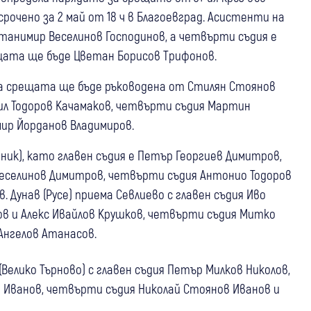
рочено за 2 май от 18 ч в Благоевград. Асистенти на
танимир Веселинов Господинов, а четвърти съдия е
щата ще бъде Цветан Борисов Трифонов.
, а срещата ще бъде ръководена от Стилян Стоянов
сил Тодоров Качамаков, четвърти съдия Мартин
ир Йорданов Владимиров.
ник), като главен съдия е Петър Георгиев Димитров,
Веселинов Димитров, четвърти съдия Антонио Тодоров
 Дунав (Русе) приема Севлиево с главен съдия Иво
в и Алекс Ивайлов Крушков, четвърти съдия Митко
Ангелов Атанасов.
 (Велико Търново) с главен съдия Петър Милков Николов,
 Иванов, четвърти съдия Николай Стоянов Иванов и