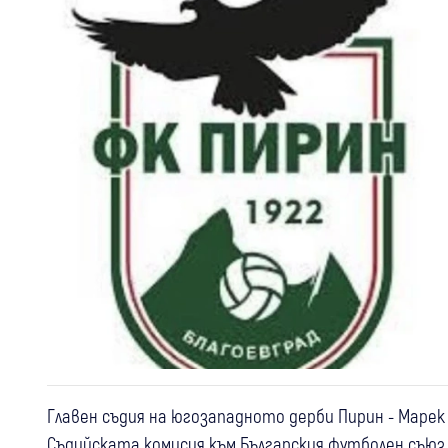
Главен съдия на югозападното дерби Пирин - Марек 
Съдийската комисия към Българския футболен съюз 