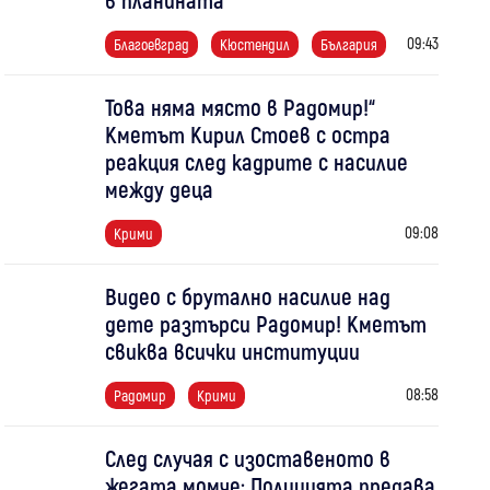
09:43
Благоевград
Кюстендил
България
Това няма място в Радомир!“
Кметът Кирил Стоев с остра
реакция след кадрите с насилие
между деца
09:08
Крими
Видео с брутално насилие над
дете разтърси Радомир! Кметът
свиква всички институции
08:58
Радомир
Крими
След случая с изоставеното в
жегата момче: Полицията предава