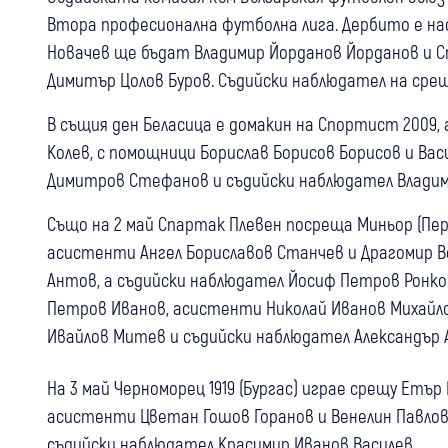
Втора професионална футболна лига. Дербито е нас
Новачев ще бъдат Владимир Йорданов Йорданов и С
Димитър Цолов Буров. Съдийски наблюдател на сре
В същия ден Беласица е домакин на Спортист 2009
Колев, с помощници Борислав Борисов Борисов и Ва
Димитров Стефанов и съдийски наблюдател Владим
Също на 2 май Спартак Плевен посреща Миньор (Пер
асистенти Ангел Бориславов Станчев и Драгомир 
Антов, а съдийски наблюдател Йосиф Петров Ронков.
Петров Иванов, асистенти Николай Иванов Михайло
Ивайлов Митев и съдийски наблюдател Александър 
На 3 май Черноморец 1919 (Бургас) играе срещу Етър
асистенти Цветан Гошов Горанов и Венелин Павлов
съдийски наблюдател Красимир Иванов Василев.