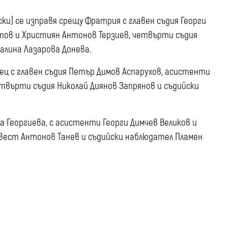
нски) се изправя срещу Фратрия с главен съдия Георги
утов и Християн Антонов Терзиев, четвърти съдия
алина Лазарова Донева.
ец с главен съдия Петър Димов Аспарухов, асистенти
етвърти съдия Николай Диянов Запрянов и съдийски
а Георгиева, с асистенти Георги Димчев Великов и
вест Антонов Танев и съдийски наблюдател Пламен