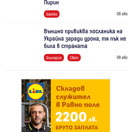
Пирин
08 авг
Банско
Външно привиква посланика на
Украйна заради дрона, тя пък не
била в страната
08 авг
България
Свят