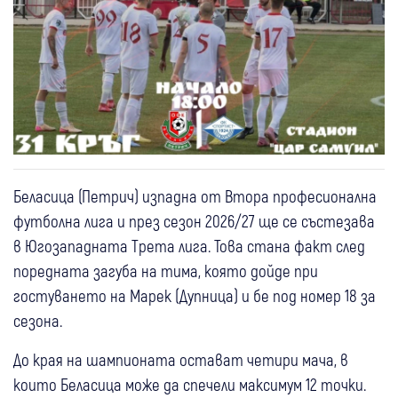
Беласица (Петрич) изпадна от Втора професионална
футболна лига и през сезон 2026/27 ще се състезава
в Югозападната Трета лига. Това стана факт след
поредната загуба на тима, която дойде при
гостуването на Марек (Дупница) и бе под номер 18 за
сезона.
До края на шампионата остават четири мача, в
които Беласица може да спечели максимум 12 точки.