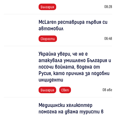
08:28
България
McLaren реставрира първия си
автомобил
06:48
Скорости
Украйна увери, че не е
атакувала умишлено България и
посочи войната, водена от
Русия, като причина за подобни
инциденти
08 авг
България
Свят
Медицински хеликоптер
помогна на двама туристи в