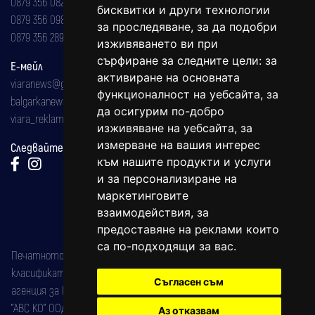
0879 356 082
бисквитки и други технологии
0879 356 098
за проследяване, за да подобри
0879 356 289
изживяването ви при
сърфиране за следните цели:
за
Е-мейл
активиране на основната
viaranews@gmail.com
функционалност на уебсайта
,
за
balgarkanews@gmail.com
да осигурим по-добро
viara_reklama@mail.bg
изживяване на уебсайта
,
за
измерване на вашия интерес
Следвайте ни:
към нашите продукти и услуги
и за персонализиране на
маркетинговите
взаимодействия
,
за
предоставяне на реклами които
са по-подходящи за вас
.
Печатното издание на вестника е регистрирано в националния
класификатор на печатните издания (Българска национална
Съгласен съм
агенция за ISSN) под номер: ISSN 1312-4722.
"АВС КО" ООД е притежател на марката: Вяра информационен
Аз отказвам