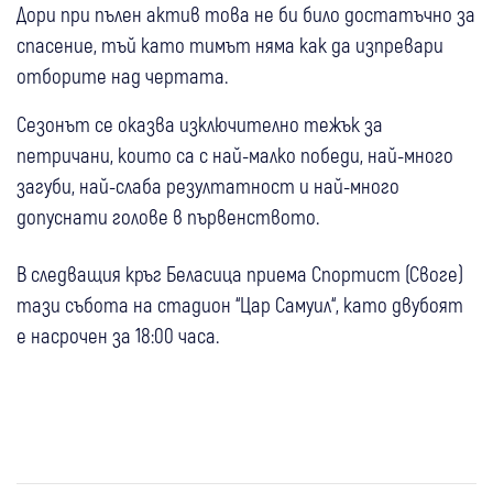
Дори при пълен актив това не би било достатъчно за
спасение, тъй като тимът няма как да изпревари
отборите над чертата.
Сезонът се оказва изключително тежък за
петричани, които са с най-малко победи, най-много
загуби, най-слаба резултатност и най-много
допуснати голове в първенството.
В следващия кръг Беласица приема Спортист (Своге)
тази събота на стадион “Цар Самуил“, като двубоят
е насрочен за 18:00 часа.