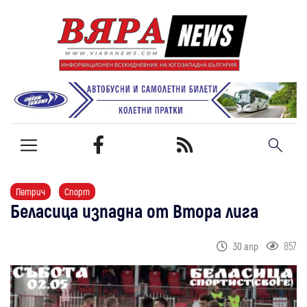
Петрич
Спорт
Беласица изпадна от Втора лига
857
30 апр