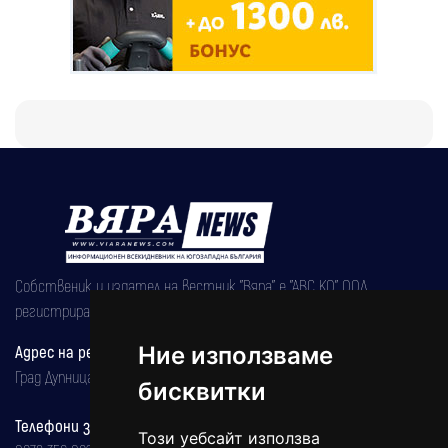
Собственик и издател на вестник "Вяра" е "АВС КО" ООД,
регистрирана на 08.05.2002 година.
Адрес на редакцията
Ние използваме
Град Дупница, ул.''Христо Ботев" 43
бисквитки
Телефони за реклама и абонаменти
Този уебсайт използва