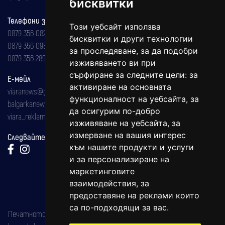
бисквитки
Телефони за реклама и абонаменти
Този уебсайт използва
0879 356 082
бисквитки и други технологии
0879 356 098
за проследяване, за да подобри
0879 356 289
изживяването ви при
сърфиране за следните цели:
за
Е-мейл
активиране на основната
viaranews@gmail.com
функционалност на уебсайта
,
за
balgarkanews@gmail.com
да осигурим по-добро
viara_reklama@mail.bg
изживяване на уебсайта
,
за
измерване на вашия интерес
Следвайте ни:
към нашите продукти и услуги
и за персонализиране на
маркетинговите
взаимодействия
,
за
предоставяне на реклами които
са по-подходящи за вас
.
Печатното издание на вестника е регистрирано в националния