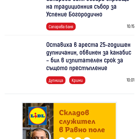
на традиционния събор за
Успение Богородично
10:15
Сапарева баня
Оставиха в ареста 25-годишен
дупничанин, обвинен за канабис
– бил в изпитателен срок за
същото престъпление
10:01
Дупница
Крими