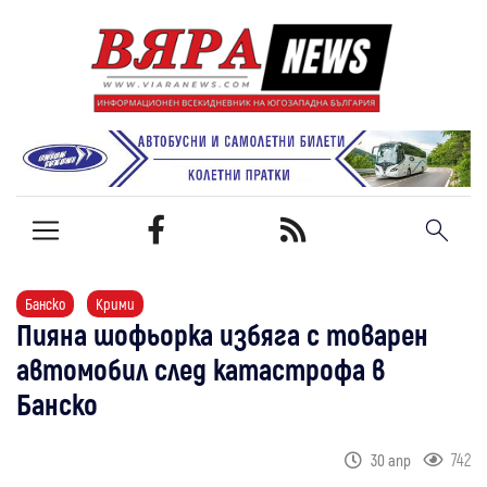
Банско
Крими
Пияна шофьорка избяга с товарен
автомобил след катастрофа в
Банско
742
30 апр