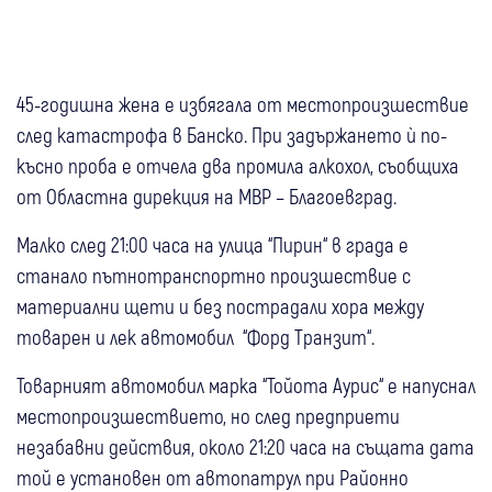
45-годишна жена е избягала от местопроизшествие
след катастрофа в Банско. При задържането ѝ по-
късно проба е отчела два промила алкохол, съобщиха
от Областна дирекция на МВР – Благоевград.
Малко след 21:00 часа на улица “Пирин“ в града е
станало пътнотранспортно произшествие с
материални щети и без пострадали хора между
товарен и лек автомобил “Форд Транзит“.
Товарният автомобил марка “Тойота Аурис“ е напуснал
местопроизшествието, но след предприети
незабавни действия, около 21:20 часа на същата дата
той е установен от автопатрул при Районно