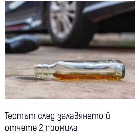
Тестът след залавянето й
отчете 2 промила