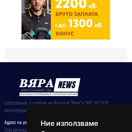
Собственик и издател на вестник "Вяра" е "АВС КО" ООД,
регистрирана на 08.05.2002 година.
Ние използваме
Адрес на редакцията
Град Дупница, ул.''Христо Ботев" 43