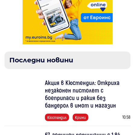
Последни новини
Акция в Кюстендил: Откриха
незаконен пистолет с
боеприпаси и ракия без
бандерол в имот и магазин
10:58
Кюстендил
Крими
67-годишен перничанин с 1,84