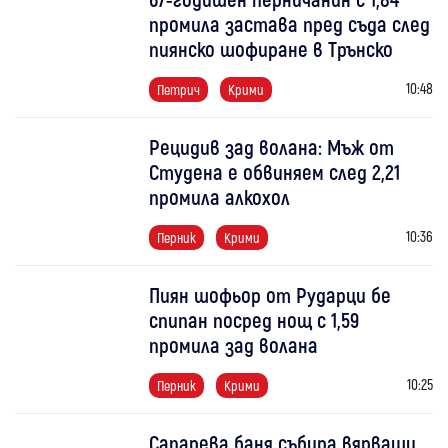
промила застава пред съда след
пиянско шофиране в Трънско
10:48
Петрич
Крими
Рецидив зад волана: Мъж от
Студена е обвиняем след 2,21
промила алкохол
10:36
Перник
Крими
Пиян шофьор от Рударци бе
спипан посред нощ с 1,59
промила зад волана
10:25
Перник
Крими
Сапарева баня събира вярващи