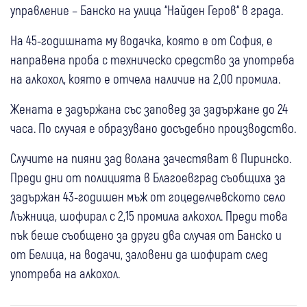
управление – Банско на улица “Найден Геров“ в града.
На 45-годишната му водачка, която е от София, е
направена проба с техническо средство за употреба
на алкохол, която е отчела наличие на 2,00 промила.
Жената е задържана със заповед за задържане до 24
часа. По случая е образувано досъдебно производство.
Случите на пияни зад волана зачестяват в Пиринско.
Преди дни от полицията в Благоевград съобщиха за
задържан 43-годишен мъж от гоцеделчевското село
Лъжница, шофирал с 2,15 промила алкохол. Преди това
пък беше съобщено за други два случая от Банско и
от Белица, на водачи, заловени да шофират след
употреба на алкохол.